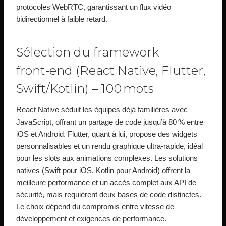
protocoles WebRTC, garantissant un flux vidéo
bidirectionnel à faible retard.
Sélection du framework
front‑end (React Native, Flutter,
Swift/Kotlin) – 100 mots
React Native séduit les équipes déjà familières avec
JavaScript, offrant un partage de code jusqu’à 80 % entre
iOS et Android. Flutter, quant à lui, propose des widgets
personnalisables et un rendu graphique ultra‑rapide, idéal
pour les slots aux animations complexes. Les solutions
natives (Swift pour iOS, Kotlin pour Android) offrent la
meilleure performance et un accès complet aux API de
sécurité, mais requièrent deux bases de code distinctes.
Le choix dépend du compromis entre vitesse de
développement et exigences de performance.