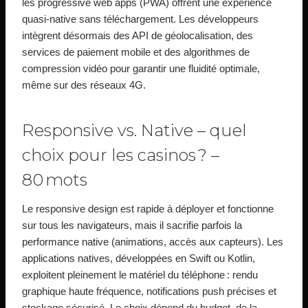
les progressive web apps (PWA) offrent une expérience
quasi‑native sans téléchargement. Les développeurs
intègrent désormais des API de géolocalisation, des
services de paiement mobile et des algorithmes de
compression vidéo pour garantir une fluidité optimale,
même sur des réseaux 4G.
Responsive vs. Native – quel
choix pour les casinos ? –
80 mots
Le responsive design est rapide à déployer et fonctionne
sur tous les navigateurs, mais il sacrifie parfois la
performance native (animations, accès aux capteurs). Les
applications natives, développées en Swift ou Kotlin,
exploitent pleinement le matériel du téléphone : rendu
graphique haute fréquence, notifications push précises et
stockage sécurisé. Le choix dépend du budget, de la