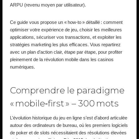
ARPU (revenu moyen par utilisateur).
Ce guide vous propose un « how‑to » détaillé : comment
optimiser votre expérience de jeu, choisir les meilleures
applications, sécuriser vos transactions, et exploiter les
stratégies marketing les plus efficaces. Vous repartirez
avec un plan d’action clair, étape par étape, pour profiter
pleinement de la révolution mobile dans les casinos
numériques.
Comprendre le paradigme
« mobile‑first » – 300 mots
L’évolution historique du jeu en ligne s’est d’abord articulée
autour des ordinateurs de bureau, où les premiers logiciels
de poker et de slots nécessitaient des résolutions élevées