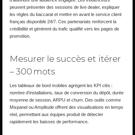
peuvent présenter des sessions de live dealer, expliquer
les règles du baccarat et mettre en avant le service client
français disponible 24/7. Ces partenariats renforcent la
crédibilité et génèrent du trafic qualifié vers les pages de
promotion.
Mesurer le succès et itérer
– 300 mots
Les tableaux de bord mobiles agrègent les KPI clés :
nombre d’installations, taux de conversion du dépôt, durée
moyenne de session, ARPU et churn. Des outils comme
Mixpanel ou Amplitude offrent des visualisations en temps
réel, permettant aux équipes produit de détecter
rapidement les baisses de performance.