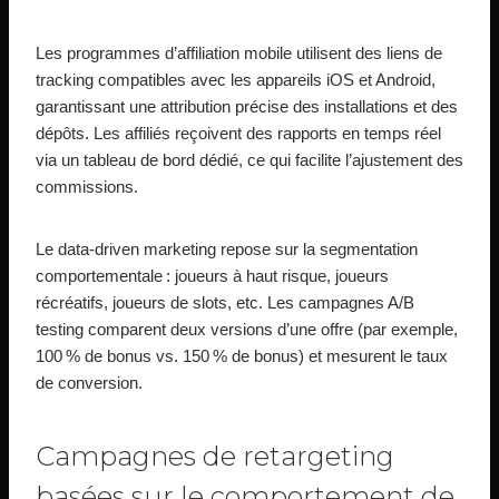
Les programmes d’affiliation mobile utilisent des liens de
tracking compatibles avec les appareils iOS et Android,
garantissant une attribution précise des installations et des
dépôts. Les affiliés reçoivent des rapports en temps réel
via un tableau de bord dédié, ce qui facilite l’ajustement des
commissions.
Le data‑driven marketing repose sur la segmentation
comportementale : joueurs à haut risque, joueurs
récréatifs, joueurs de slots, etc. Les campagnes A/B
testing comparent deux versions d’une offre (par exemple,
100 % de bonus vs. 150 % de bonus) et mesurent le taux
de conversion.
Campagnes de retargeting
basées sur le comportement de