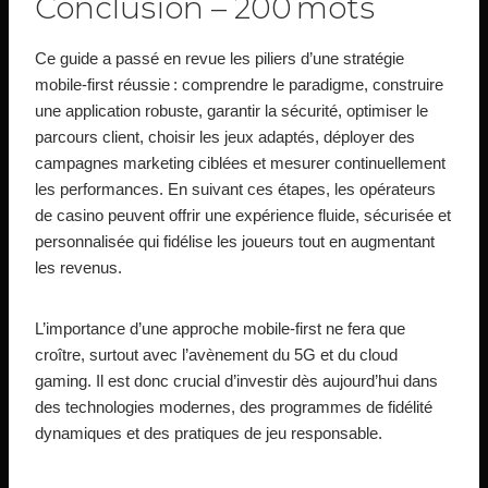
Conclusion – 200 mots
Ce guide a passé en revue les piliers d’une stratégie
mobile‑first réussie : comprendre le paradigme, construire
une application robuste, garantir la sécurité, optimiser le
parcours client, choisir les jeux adaptés, déployer des
campagnes marketing ciblées et mesurer continuellement
les performances. En suivant ces étapes, les opérateurs
de casino peuvent offrir une expérience fluide, sécurisée et
personnalisée qui fidélise les joueurs tout en augmentant
les revenus.
L’importance d’une approche mobile‑first ne fera que
croître, surtout avec l’avènement du 5G et du cloud
gaming. Il est donc crucial d’investir dès aujourd’hui dans
des technologies modernes, des programmes de fidélité
dynamiques et des pratiques de jeu responsable.