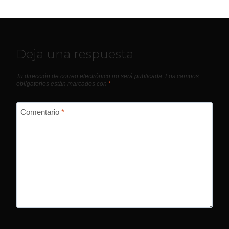
Deja una respuesta
Tu dirección de correo electrónico no será publicada.
Los campos
obligatorios están marcados con
*
Comentario
*