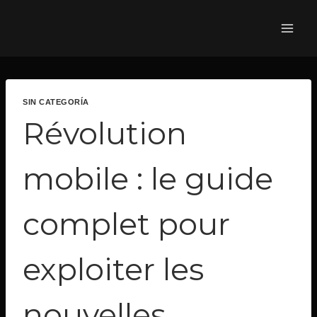
SIN CATEGORÍA
Révolution
mobile : le guide
complet pour
exploiter les
nouvelles