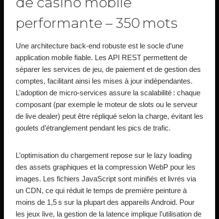
de casino mobile
performante – 350 mots
Une architecture back‑end robuste est le socle d’une
application mobile fiable. Les API REST permettent de
séparer les services de jeu, de paiement et de gestion des
comptes, facilitant ainsi les mises à jour indépendantes.
L’adoption de micro‑services assure la scalabilité : chaque
composant (par exemple le moteur de slots ou le serveur
de live dealer) peut être répliqué selon la charge, évitant les
goulets d’étranglement pendant les pics de trafic.
L’optimisation du chargement repose sur le lazy loading
des assets graphiques et la compression WebP pour les
images. Les fichiers JavaScript sont minifiés et livrés via
un CDN, ce qui réduit le temps de première peinture à
moins de 1,5 s sur la plupart des appareils Android. Pour
les jeux live, la gestion de la latence implique l’utilisation de