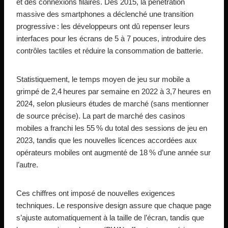
et des connexions filaires. Dès 2015, la pénétration
massive des smartphones a déclenché une transition
progressive : les développeurs ont dû repenser leurs
interfaces pour les écrans de 5 à 7 pouces, introduire des
contrôles tactiles et réduire la consommation de batterie.
Statistiquement, le temps moyen de jeu sur mobile a
grimpé de 2,4 heures par semaine en 2022 à 3,7 heures en
2024, selon plusieurs études de marché (sans mentionner
de source précise). La part de marché des casinos
mobiles a franchi les 55 % du total des sessions de jeu en
2023, tandis que les nouvelles licences accordées aux
opérateurs mobiles ont augmenté de 18 % d’une année sur
l’autre.
Ces chiffres ont imposé de nouvelles exigences
techniques. Le responsive design assure que chaque page
s’ajuste automatiquement à la taille de l’écran, tandis que