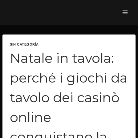
SIN CATEGORÍA
Natale in tavola:
perché i giochi da
tavolo dei casinò
online
conquistano la