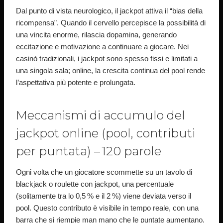
Dal punto di vista neurologico, il jackpot attiva il “bias della
ricompensa”. Quando il cervello percepisce la possibilità di
una vincita enorme, rilascia dopamina, generando
eccitazione e motivazione a continuare a giocare. Nei
casinò tradizionali, i jackpot sono spesso fissi e limitati a
una singola sala; online, la crescita continua del pool rende
l’aspettativa più potente e prolungata.
Meccanismi di accumulo del
jackpot online (pool, contributi
per puntata) – 120 parole
Ogni volta che un giocatore scommette su un tavolo di
blackjack o roulette con jackpot, una percentuale
(solitamente tra lo 0,5 % e il 2 %) viene deviata verso il
pool. Questo contributo è visibile in tempo reale, con una
barra che si riempie man mano che le puntate aumentano.