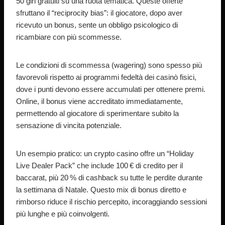
50 giri gratuiti su una ruota tematica. Queste offerte
sfruttano il “reciprocity bias”: il giocatore, dopo aver
ricevuto un bonus, sente un obbligo psicologico di
ricambiare con più scommesse.
Le condizioni di scommessa (wagering) sono spesso più
favorevoli rispetto ai programmi fedeltà dei casinò fisici,
dove i punti devono essere accumulati per ottenere premi.
Online, il bonus viene accreditato immediatamente,
permettendo al giocatore di sperimentare subito la
sensazione di vincita potenziale.
Un esempio pratico: un crypto casino offre un “Holiday
Live Dealer Pack” che include 100 € di credito per il
baccarat, più 20 % di cashback su tutte le perdite durante
la settimana di Natale. Questo mix di bonus diretto e
rimborso riduce il rischio percepito, incoraggiando sessioni
più lunghe e più coinvolgenti.