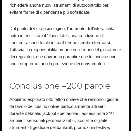
richiederà anche nuovi strumenti di autocontrollo per
evitare forme di dipendenza più sofisticate.
Dal punto di vista psicologico, l’aumento dell’interattività
potrà intensificare il “flow state”, una condizione di
concentrazione totale in cui il tempo sembra fermarsi.
Tuttavia, la responsabilità rimane nelle mani del giocatore e
dei regolatori, che dovranno garantire che le innovazioni
non compromettano la protezione dei consumatori.
Conclusione – 200 parole
Abbiamo esplorato otto fattori chiave che rendono i giochi
da tavolo dei casinò online particolarmente attraenti
durante il Natale: jackpot spettacolari, accessibilità 24/7,
ambienti sensoriali personalizzabili, socialità digitale,
strumenti di gestione del bankroll, promozioni festive,