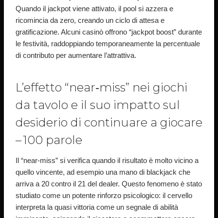
Quando il jackpot viene attivato, il pool si azzera e
ricomincia da zero, creando un ciclo di attesa e
gratificazione. Alcuni casinò offrono “jackpot boost” durante
le festività, raddoppiando temporaneamente la percentuale
di contributo per aumentare l’attrattiva.
L’effetto “near‑miss” nei giochi
da tavolo e il suo impatto sul
desiderio di continuare a giocare
– 100 parole
Il “near‑miss” si verifica quando il risultato è molto vicino a
quello vincente, ad esempio una mano di blackjack che
arriva a 20 contro il 21 del dealer. Questo fenomeno è stato
studiato come un potente rinforzo psicologico: il cervello
interpreta la quasi vittoria come un segnale di abilità