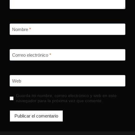
Nombre
*
Correo electrónico
*
Web
Guarda mi nombre, correo electrónico y web en este
navegador para la próxima vez que comente.