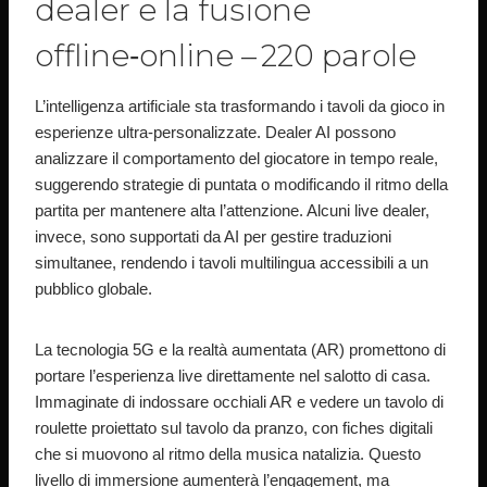
dealer e la fusione
offline‑online – 220 parole
L’intelligenza artificiale sta trasformando i tavoli da gioco in
esperienze ultra‑personalizzate. Dealer AI possono
analizzare il comportamento del giocatore in tempo reale,
suggerendo strategie di puntata o modificando il ritmo della
partita per mantenere alta l’attenzione. Alcuni live dealer,
invece, sono supportati da AI per gestire traduzioni
simultanee, rendendo i tavoli multilingua accessibili a un
pubblico globale.
La tecnologia 5G e la realtà aumentata (AR) promettono di
portare l’esperienza live direttamente nel salotto di casa.
Immaginate di indossare occhiali AR e vedere un tavolo di
roulette proiettato sul tavolo da pranzo, con fiches digitali
che si muovono al ritmo della musica natalizia. Questo
livello di immersione aumenterà l’engagement, ma