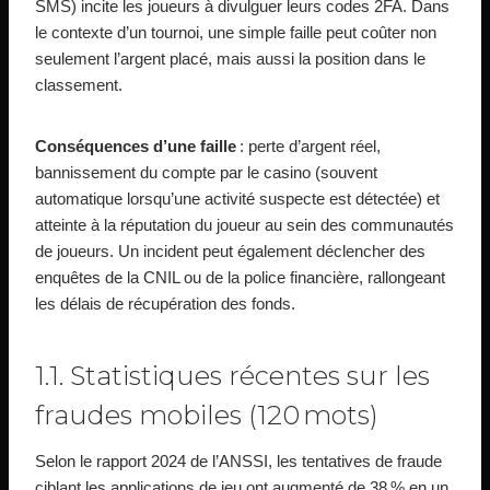
SMS) incite les joueurs à divulguer leurs codes 2FA. Dans
le contexte d’un tournoi, une simple faille peut coûter non
seulement l’argent placé, mais aussi la position dans le
classement.
Conséquences d’une faille
: perte d’argent réel,
bannissement du compte par le casino (souvent
automatique lorsqu’une activité suspecte est détectée) et
atteinte à la réputation du joueur au sein des communautés
de joueurs. Un incident peut également déclencher des
enquêtes de la CNIL ou de la police financière, rallongeant
les délais de récupération des fonds.
1.1. Statistiques récentes sur les
fraudes mobiles (120 mots)
Selon le rapport 2024 de l’ANSSI, les tentatives de fraude
ciblant les applications de jeu ont augmenté de 38 % en un