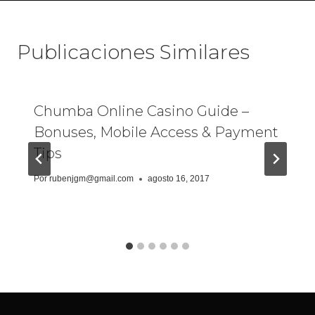
Publicaciones Similares
Chumba Online Casino Guide –
Bonuses, Mobile Access & Payment
Tips
Por
rubenjgm@gmail.com
agosto 16, 2017