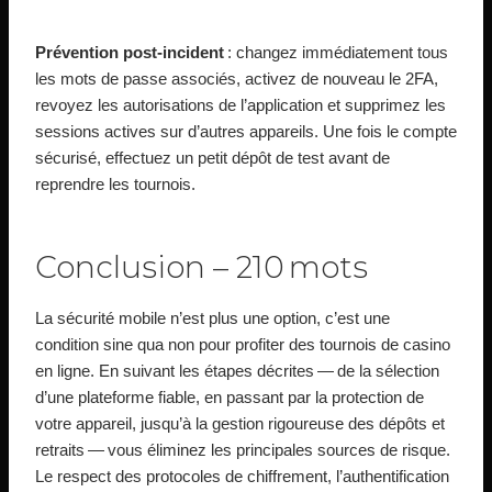
Prévention post‑incident
: changez immédiatement tous
les mots de passe associés, activez de nouveau le 2FA,
revoyez les autorisations de l’application et supprimez les
sessions actives sur d’autres appareils. Une fois le compte
sécurisé, effectuez un petit dépôt de test avant de
reprendre les tournois.
Conclusion – 210 mots
La sécurité mobile n’est plus une option, c’est une
condition sine qua non pour profiter des tournois de casino
en ligne. En suivant les étapes décrites — de la sélection
d’une plateforme fiable, en passant par la protection de
votre appareil, jusqu’à la gestion rigoureuse des dépôts et
retraits — vous éliminez les principales sources de risque.
Le respect des protocoles de chiffrement, l’authentification