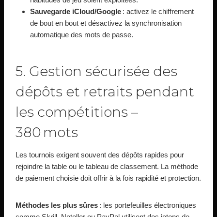
Sauvegarde iCloud/Google
: activez le chiffrement
de bout en bout et désactivez la synchronisation
automatique des mots de passe.
5. Gestion sécurisée des
dépôts et retraits pendant
les compétitions –
380 mots
Les tournois exigent souvent des dépôts rapides pour
rejoindre la table ou le tableau de classement. La méthode
de paiement choisie doit offrir à la fois rapidité et protection.
Méthodes les plus sûres
: les portefeuilles électroniques
comme Skrill, Neteller ou PayPal utilisent des jetons de