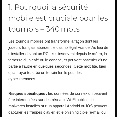
1. Pourquoi la sécurité
mobile est cruciale pour les
tournois – 340 mots
Les tournois mobiles ont transformé la façon dont les
joueurs français abordent le casino légal France. Au lieu de
s’installer devant un PC, ils s’inscrivent depuis le métro, la
terrasse d’un café ou le canapé, et peuvent basculer d’une
partie à l’autre en quelques secondes. Cette mobilité, bien
qu’attrayante, crée un terrain fertile pour les
cyber‑menaces.
Risques spécifiques
: les données de connexion peuvent
être interceptées sur des réseaux Wi‑Fi publics, les
malwares installés sur un appareil Android ou iOS peuvent
capturer les frappes clavier, et le phishing ciblé (e‑mail ou