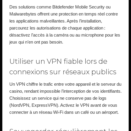
Des solutions comme Bitdefender Mobile Security ou
Malwarebytes offrent une protection en temps réel contre
les applications malveillantes. Après l’installation,
parcourez les autorisations de chaque application :
désactivez l’accès à la caméra ou au microphone pour les
jeux qui n’en ont pas besoin.
Utiliser un VPN fiable lors de
connexions sur réseaux publics
Un VPN chiffre le trafic entre votre appareil et le serveur du
casino, rendant impossible l’interception de vos identifiants.
Choisissez un service qui ne conserve pas de logs
(NordVPN, ExpressVPN). Activez le VPN avant de vous
connecter à un réseau Wi‑Fi dans un café ou un aéroport.