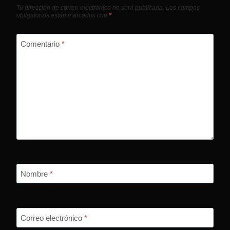
Tu dirección de correo electrónico no será publicada.
Los campos
obligatorios están marcados con
*
Comentario
*
Nombre
*
Correo electrónico
*