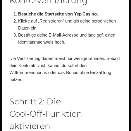
Konto‑Verifizierung
Besuche die Startseite von Yep Casino
.
Klicke auf „Registrieren“ und gib deine persönlichen
Daten ein.
Bestätige deine E‑Mail-Adresse und lade ggf. einen
Identitätsnachweis hoch.
Die Verifizierung dauert meist nur wenige Stunden. Sobald
dein Konto aktiv ist, kannst du sofort den
Willkommensbonus oder das Bonus ohne Einzahlung
nutzen.
Schritt 2: Die
Cool‑Off‑Funktion
aktivieren