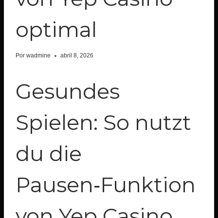
optimal
Por
wadmine
abril 8, 2026
Gesundes
Spielen: So nutzt
du die
Pausen‑Funktion
von Yep Casino