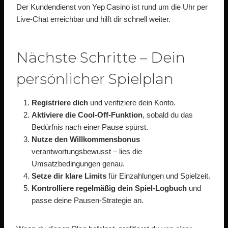
Der Kundendienst von Yep Casino ist rund um die Uhr per
Live‑Chat erreichbar und hilft dir schnell weiter.
Nächste Schritte – Dein
persönlicher Spielplan
Registriere dich
und verifiziere dein Konto.
Aktiviere die Cool‑Off‑Funktion
, sobald du das
Bedürfnis nach einer Pause spürst.
Nutze den Willkommensbonus
verantwortungsbewusst – lies die
Umsatzbedingungen genau.
Setze dir klare Limits
für Einzahlungen und Spielzeit.
Kontrolliere regelmäßig dein Spiel‑Logbuch
und
passe deine Pausen‑Strategie an.