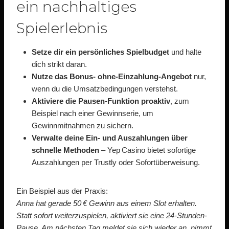
ein nachhaltiges
Spielerlebnis
Setze dir ein persönliches Spielbudget
und halte
dich strikt daran.
Nutze das Bonus‑ ohne‑Einzahlung‑Angebot
nur,
wenn du die Umsatzbedingungen verstehst.
Aktiviere die Pausen‑Funktion proaktiv
, zum
Beispiel nach einer Gewinnserie, um
Gewinnmitnahmen zu sichern.
Verwalte deine Ein‑ und Auszahlungen über
schnelle Methoden
– Yep Casino bietet sofortige
Auszahlungen per Trustly oder Sofortüberweisung.
Ein Beispiel aus der Praxis:
Anna hat gerade 50 € Gewinn aus einem Slot erhalten.
Statt sofort weiterzuspielen, aktiviert sie eine 24‑Stunden-
Pause. Am nächsten Tag meldet sie sich wieder an, nimmt