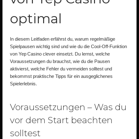
optimal
In diesem Leitfaden erfährst du, warum regelmäßige
Spielpausen wichtig sind und wie du die Cool‑Off‑Funktion
von Yep Casino clever einsetzt. Du lernst, welche
Voraussetzungen du brauchst, wie du die Pausen
aktivierst, welche Fehler du vermeiden solltest und
bekommst praktische Tipps für ein ausgeglichenes
Spielerlebnis.
Voraussetzungen – Was du
vor dem Start beachten
solltest