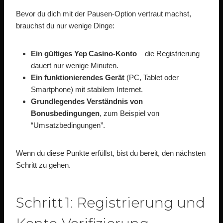
Bevor du dich mit der Pausen‑Option vertraut machst,
brauchst du nur wenige Dinge:
Ein gültiges Yep Casino‑Konto
– die Registrierung
dauert nur wenige Minuten.
Ein funktionierendes Gerät
(PC, Tablet oder
Smartphone) mit stabilem Internet.
Grundlegendes Verständnis von
Bonusbedingungen
, zum Beispiel von
“Umsatzbedingungen”.
Wenn du diese Punkte erfüllst, bist du bereit, den nächsten
Schritt zu gehen.
Schritt 1: Registrierung und