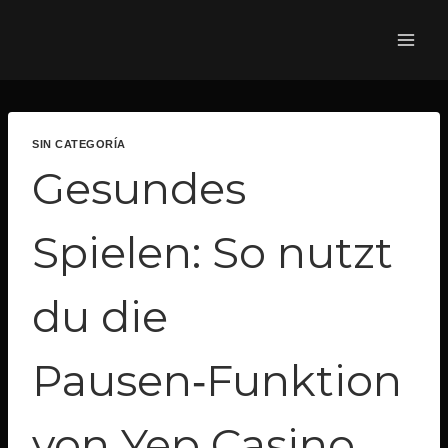
SIN CATEGORÍA
Gesundes
Spielen: So nutzt
du die
Pausen‑Funktion
von Yep Casino