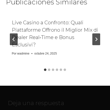
Publicaciones Similares
Live Casino a Confronto: Quali
Piattaforme Offrono il Miglior Mix di
Dealer Real‑Time e Bonus
Esclusivi?
Por
wadmine
octubre 24, 2025
Deja una respuesta