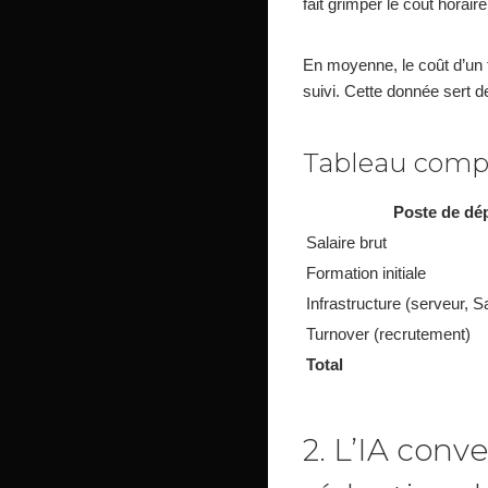
fait grimper le coût horai
En moyenne, le coût d’un ti
suivi. Cette donnée sert d
Tableau compa
Poste de dé
Salaire brut
Formation initiale
Infrastructure (serveur, 
Turnover (recrutement)
Total
2. L’IA conv