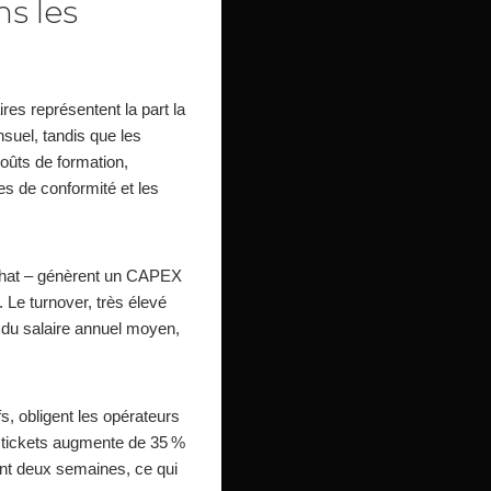
ns les
es représentent la part la
nsuel, tandis que les
coûts de formation,
es de conformité et les
e chat – génèrent un CAPEX
 Le turnover, très élevé
 du salaire annuel moyen,
s, obligent les opérateurs
e tickets augmente de 35 %
ant deux semaines, ce qui