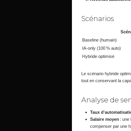
Scénarios
Scén
Baseline (humain)
IA‑only (100 % auto)
Hybride optimisé
Le scénario hybride optimi
tout en conservant la cap
Analyse de sen
Taux d’automatisati
Salaire moyen
: une 
compenser par une h