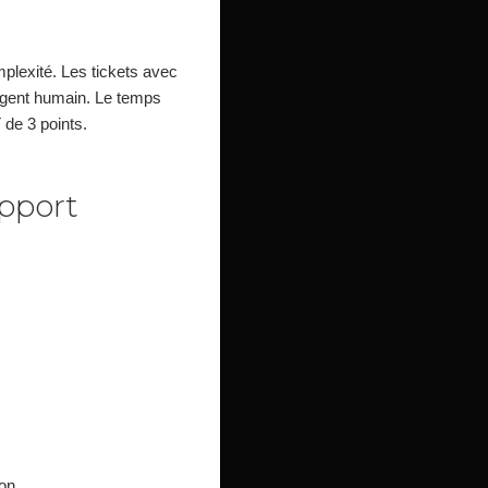
mplexité. Les tickets avec
 agent humain. Le temps
 de 3 points.
upport
on.