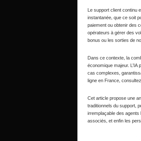
Le support client continu 
instantanée, que ce soit 
paiement ou obtenir des con
opérateurs à gérer des vo
bonus ou les sorties de n
Dans ce contexte, la combi
économique majeur. L’IA p
cas complexes, garantissa
ligne en France, consultez
Cet article propose une a
traditionnels du support,
irremplaçable des agents 
associés, et enfin les per