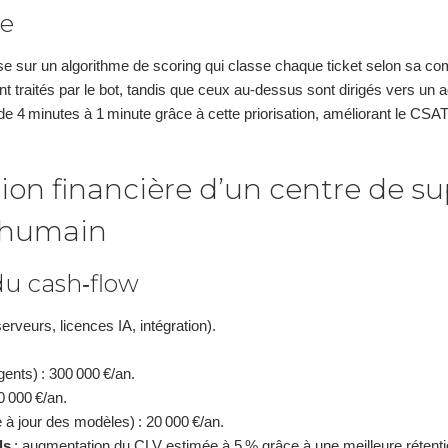
de
ose sur un algorithme de scoring qui classe chaque ticket selon sa co
ont traités par le bot, tandis que ceux au-dessus sont dirigés vers un
 4 minutes à 1 minute grâce à cette priorisation, améliorant le CSAT
ion financière d’un centre de s
+ humain
du cash‑flow
erveurs, licences IA, intégration).
gents) : 300 000 €/an.
0 000 €/an.
à jour des modèles) : 20 000 €/an.
ls
: augmentation du CLV estimée à 5 % grâce à une meilleure rétenti