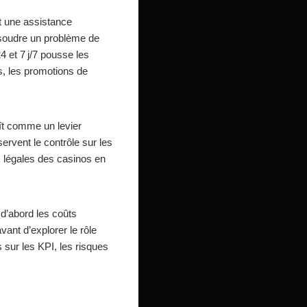
nt une assistance
ésoudre un problème de
4 et 7 j/7 pousse les
s, les promotions de
aît comme un levier
rvent le contrôle sur les
 légales des casinos en
d’abord les coûts
ant d’explorer le rôle
sur les KPI, les risques