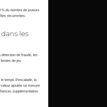
20 % du nombre de joueurs
êtes récurrentes.
 dans les
 détection de fraude, les
limites de jeu
 le temps d’escalade, la
a valeur ajoutée se mesure
e chances supplémentaires