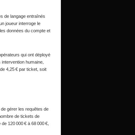
es de langage entraînés
un joueur interroge le
ait les données du compte et
opérateurs qui ont déployé
s intervention humaine,
e 4,25 € par ticket, soit
 de gérer les requêtes de
 nombre de tickets de
 de 120 000 € à 68 000 €,