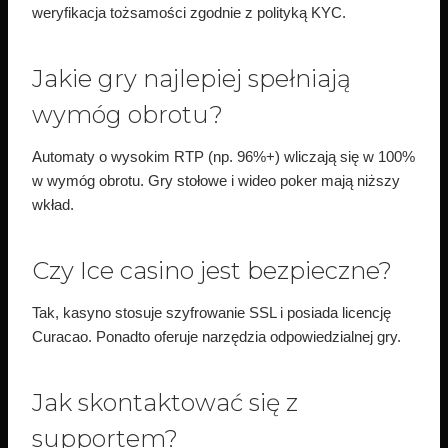
weryfikacja tożsamości zgodnie z polityką KYC.
Jakie gry najlepiej spełniają
wymóg obrotu?
Automaty o wysokim RTP (np. 96%+) wliczają się w 100%
w wymóg obrotu. Gry stołowe i wideo poker mają niższy
wkład.
Czy Ice casino jest bezpieczne?
Tak, kasyno stosuje szyfrowanie SSL i posiada licencję
Curacao. Ponadto oferuje narzędzia odpowiedzialnej gry.
Jak skontaktować się z
supportem?