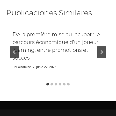
Publicaciones Similares
De la première mise au jackpot : le
parcours économique d’un joueur
iGaming, entre promotions et
succès
Por
wadmine
junio 22, 2025