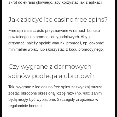
skrót do ekranu głównego, aby korzystać jak z aplikacji.
Jak zdobyć ice casino free spins?
Free spins są często przyznawane w ramach bonusu
powitalnego lub promocji cotygodniowych. Aby je
otrzymać, należy spełnić warunki promocji, np. dokonać
minimalnej wpłaty lub skorzystać z kodu promocyjnego.
Czy wygrane z darmowych
spinów podlegają obrotowi?
Tak, wygrane z ice casino free spins zazwyczaj muszą
zostać obrócone określoną liczbę razy (np. 40x) zanim
będą mogły być wypłacone. Szczegóły znajdziesz w
regulaminie bonusu.