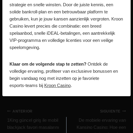
strategie en snelle winsten. Door de juiste kennis, een
solide bankroll‑plan en een betrouwbaar platform te
gebruiken, kun je jouw kansen aanzienlijk vergroten. Kroon
Casino levert precies die combinatie: een breed
spelaanbod, snelle iDEAL‑betalingen, een aantrekkelijk
VIP‑programma en volledige licenties voor een veilige
speelomgeving.
Klaar om de volgende stap te zetten?
Ontdek de
volledige ervaring, profiteer van exclusieve bonussen en
begin vandaag nog met inzetten op je favoriete
esports‑teams bij
Kroon Casino
.
ANTERIOR
SIGUIENTE
1King güncel giriş ile mobil
De mobiele ervaring van
blackjack favori masalarını
Kansino Casino: Hoe een