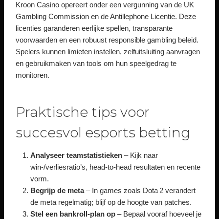
Kroon Casino opereert onder een vergunning van de UK
Gambling Commission en de Antillephone Licentie. Deze
licenties garanderen eerlijke spellen, transparante
voorwaarden en een robuust responsible gambling beleid.
Spelers kunnen limieten instellen, zelfuitsluiting aanvragen
en gebruikmaken van tools om hun speelgedrag te
monitoren.
Praktische tips voor
succesvol esports betting
Analyseer teamstatistieken
– Kijk naar
win‑/verliesratio’s, head‑to‑head resultaten en recente
vorm.
Begrijp de meta
– In games zoals Dota 2 verandert
de meta regelmatig; blijf op de hoogte van patches.
Stel een bankroll‑plan op
– Bepaal vooraf hoeveel je