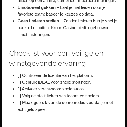
alleen op één analist; combineer meerdere meningen.
Emotioneel gokken
– Laat je niet leiden door je
favoriete team; baseer je keuzes op data.
Geen limieten stellen
– Zonder limieten kun je snel je
bankroll uitputten. Kroon Casino biedt ingebouwde
limiet‑instellingen.
Checklist voor een veilige en
winstgevende ervaring
[ ] Controleer de licentie van het platform.
[ ] Gebruik iDEAL voor snelle stortingen.
[ ] Activeer verantwoord spelen‑tools.
[ ] Volg de statistieken van teams en spelers.
[ ] Maak gebruik van de demomodus voordat je met
echt geld speelt.