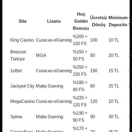
Hoş
Ücretsiz
Minimum
Ç
Site
Lisans
Geldin
Dönüş
Depozito
S
Bonusu
%200 +
King Casino
Curacao‑eGaming
100
10 TL
1
100 FS
Betsson
%150 +
MGA
50
20 TL
3
Türkiye
50 FS
%250 +
1xBet
Curacao‑eGaming
150
15 TL
2
150 FS
%180 +
Jackpot City
Malta Gaming
80
25 TL
2
80 FS
%220 +
MegaCasino
Curacao‑eGaming
120
10 TL
1
120 FS
%190 +
Spinia
Malta Gaming
90
30 TL
2
90 FS
%170 +
CasinoEuro
Malta Gaming
70
25 TL
2