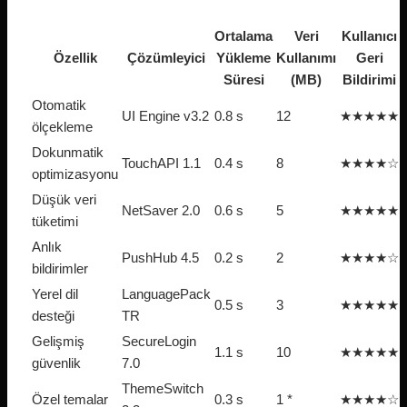
Ortalama
Veri
Kullanıcı
Özellik
Çözümleyici
Yükleme
Kullanımı
Geri
Süresi
(MB)
Bildirimi
Otomatik
UI Engine v3.2
0.8 s
12
★★★★★
ölçekleme
Dokunmatik
TouchAPI 1.1
0.4 s
8
★★★★☆
optimizasyonu
Düşük veri
NetSaver 2.0
0.6 s
5
★★★★★
tüketimi
Anlık
PushHub 4.5
0.2 s
2
★★★★☆
bildirimler
Yerel dil
LanguagePack
0.5 s
3
★★★★★
desteği
TR
Gelişmiş
SecureLogin
1.1 s
10
★★★★★
güvenlik
7.0
ThemeSwitch
Özel temalar
0.3 s
1 *
★★★★☆