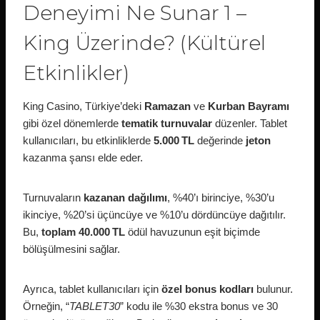
Deneyimi Ne Sunar 1 –
King Üzerinde? (Kültürel
Etkinlikler)
King Casino, Türkiye’deki
Ramazan
ve
Kurban Bayramı
gibi özel dönemlerde
tematik turnuvalar
düzenler. Tablet
kullanıcıları, bu etkinliklerde
5.000 TL
değerinde
jeton
kazanma şansı elde eder.
Turnuvaların
kazanan dağılımı
, %40’ı birinciye, %30’u
ikinciye, %20’si üçüncüye ve %10’u dördüncüye dağıtılır.
Bu,
toplam 40.000 TL
ödül havuzunun eşit biçimde
bölüşülmesini sağlar.
Ayrıca, tablet kullanıcıları için
özel bonus kodları
bulunur.
Örneğin, “
TABLET30
” kodu ile %30 ekstra bonus ve 30