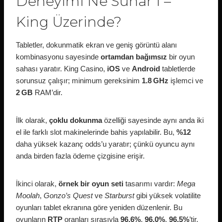
Deneyimi Ne Sunar 1 –
King Üzerinde?
Tabletler, dokunmatik ekran ve geniş görüntü alanı
kombinasyonu sayesinde
ortamdan bağımsız
bir oyun
sahası yaratır. King Casino,
iOS
ve
Android
tabletlerde
sorunsuz çalışır; minimum gereksinim
1.8 GHz
işlemci ve
2 GB
RAM’dir.
İlk olarak,
çoklu dokunma
özelliği sayesinde aynı anda iki
el ile farklı slot makinelerinde bahis yapılabilir. Bu,
%12
daha yüksek kazanç odds’u yaratır; çünkü oyuncu aynı
anda birden fazla ödeme çizgisine erişir.
İkinci olarak,
örnek bir oyun seti
tasarımı vardır:
Mega
Moolah
,
Gonzo’s Quest
ve
Starburst
gibi yüksek volatilite
oyunları tablet ekranına göre yeniden düzenlenir. Bu
oyunların
RTP
oranları sırasıyla
96.6%
,
96.0%
,
96.5%
’tir.