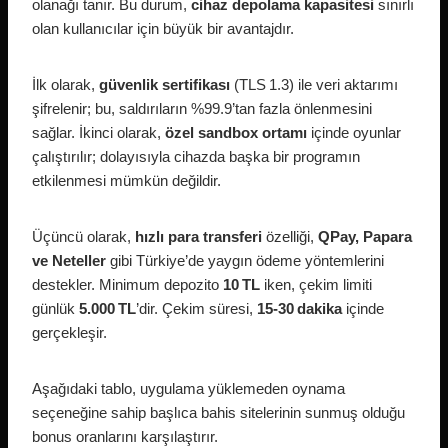
olanağı tanır. Bu durum,
cihaz depolama kapasitesi
sınırlı
olan kullanıcılar için büyük bir avantajdır.
İlk olarak,
güvenlik sertifikası
(TLS 1.3) ile veri aktarımı
şifrelenir; bu, saldırıların %99.9’tan fazla önlenmesini
sağlar. İkinci olarak,
özel sandbox ortamı
içinde oyunlar
çalıştırılır; dolayısıyla cihazda başka bir programın
etkilenmesi mümkün değildir.
Üçüncü olarak,
hızlı para transferi
özelliği,
QPay, Papara
ve Neteller
gibi Türkiye’de yaygın ödeme yöntemlerini
destekler. Minimum depozito
10 TL
iken, çekim limiti
günlük
5.000 TL
’dir. Çekim süresi,
15‑30 dakika
içinde
gerçekleşir.
Aşağıdaki tablo, uygulama yüklemeden oynama
seçeneğine sahip başlıca bahis sitelerinin sunmuş olduğu
bonus oranlarını karşılaştırır.