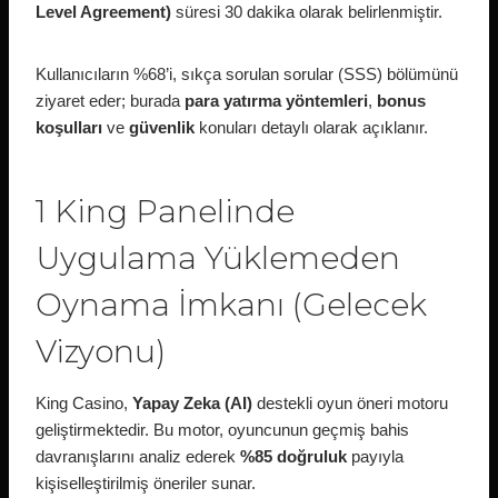
Level Agreement)
süresi 30 dakika olarak belirlenmiştir.
Kullanıcıların %68’i, sıkça sorulan sorular (SSS) bölümünü
ziyaret eder; burada
para yatırma yöntemleri
,
bonus
koşulları
ve
güvenlik
konuları detaylı olarak açıklanır.
1 King Panelinde
Uygulama Yüklemeden
Oynama İmkanı (Gelecek
Vizyonu)
King Casino,
Yapay Zeka (AI)
destekli oyun öneri motoru
geliştirmektedir. Bu motor, oyuncunun geçmiş bahis
davranışlarını analiz ederek
%85 doğruluk
payıyla
kişiselleştirilmiş öneriler sunar.