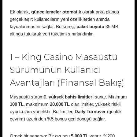
Ek olarak,
güncellemeler otomatik
olarak arka planda
gerçekleşir; kullanıcıların yeni özelliklerden anında
faydalanmasını sağlar. Bu süreç,
paket boyutu
35 MB
altında tutularak veri tüketimi sınırlandırılır.
1 – King Casino Masaüstü
Sürümünün Kullanıcı
Avantajları (Finansal Bakış)
Masaüstü sürümü,
yüksek bahis limitleri
sunar. Minimum
100 TL
, maksimum
20.000 TL
olan limitler, yüksek riskli
oyunculara yöneliktir. Bu limitler,
Daily Turnover
(günlük
çevrim) üzerinden %5 bonus geri dönüşü sağlar.
Örnek bir senaryo: Bir oyuncu
5.000 TL
yatırır, %200