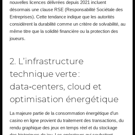
nouvelles licences délivrées depuis 2021 incluent
désormais une clause RSE (Responsabilité Sociétale des
Entreprises). Cette tendance indique que les autorités
considèrent la durabilité comme un critère de solvabilité, au
même titre que la solidité financière ou la protection des
joueurs.
2. L’infrastructure
technique verte :
data‑centers, cloud et
optimisation énergétique
La majeure partie de la consommation énergétique d’un
casino en ligne provient du traitement des transactions, du
rendu graphique des jeux en temps réel et du stockage
des historiques de jeu. Les opérateurs qui souhaitent