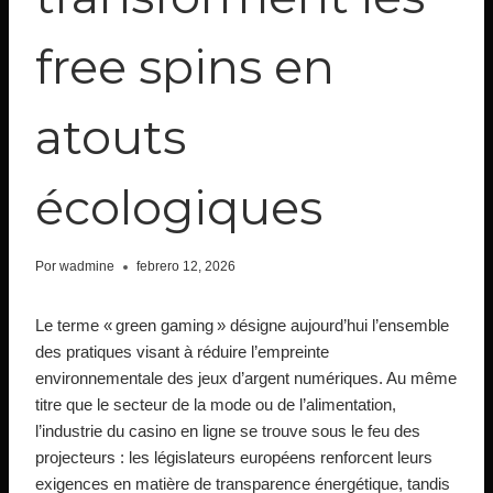
free spins en
atouts
écologiques
Por
wadmine
febrero 12, 2026
Le terme « green gaming » désigne aujourd’hui l’ensemble
des pratiques visant à réduire l’empreinte
environnementale des jeux d’argent numériques. Au même
titre que le secteur de la mode ou de l’alimentation,
l’industrie du casino en ligne se trouve sous le feu des
projecteurs : les législateurs européens renforcent leurs
exigences en matière de transparence énergétique, tandis