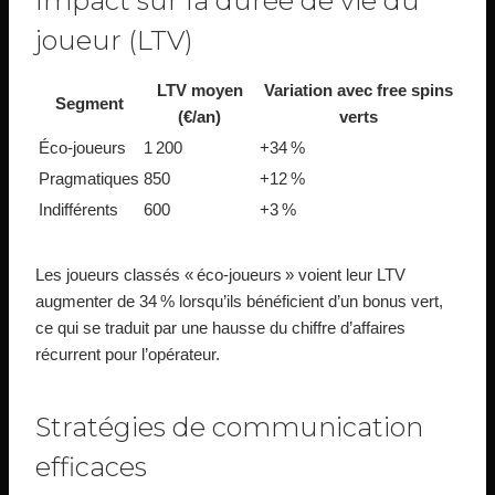
Impact sur la durée de vie du
joueur (LTV)
LTV moyen
Variation avec free spins
Segment
(€/an)
verts
Éco‑joueurs
1 200
+34 %
Pragmatiques
850
+12 %
Indifférents
600
+3 %
Les joueurs classés « éco‑joueurs » voient leur LTV
augmenter de 34 % lorsqu’ils bénéficient d’un bonus vert,
ce qui se traduit par une hausse du chiffre d’affaires
récurrent pour l’opérateur.
Stratégies de communication
efficaces