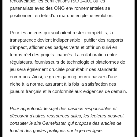
renouvelable, les certifications ISO 14001 ou les
partenariats avec des ONG environnementales se
positionnent en tête d’un marché en pleine évolution.
Pour les acteurs qui souhaitent rester compétitifs, la
transparence devient indispensable : publier des rapports
d’impact, afficher des badges verts et offrir un suivi en
temps réel des projets financés. La collaboration entre
régulateurs, fournisseurs de technologie et plateformes de
jeu sera également cruciale pour établir des standards
communs. Ainsi, le green gaming pourra passer d’une
niche à la norme, assurant à la fois la satisfaction des
joueurs français et la conformité aux exigences de demain.
Pour approfondir le sujet des casinos responsables et
découvrir d’autres ressources utiles, les lecteurs peuvent
consulter le site Gameluster, qui propose des articles de
fond et des guides pratiques sur le jeu en ligne.