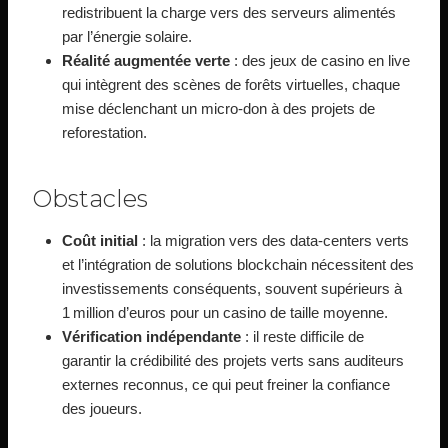
redistribuent la charge vers des serveurs alimentés
par l’énergie solaire.
Réalité augmentée verte
: des jeux de casino en live
qui intègrent des scènes de forêts virtuelles, chaque
mise déclenchant un micro‑don à des projets de
reforestation.
Obstacles
Coût initial
: la migration vers des data‑centers verts
et l’intégration de solutions blockchain nécessitent des
investissements conséquents, souvent supérieurs à
1 million d’euros pour un casino de taille moyenne.
Vérification indépendante
: il reste difficile de
garantir la crédibilité des projets verts sans auditeurs
externes reconnus, ce qui peut freiner la confiance
des joueurs.