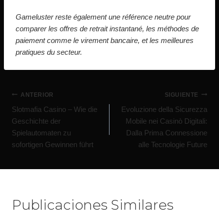
Gameluster reste également une référence neutre pour
comparer les offres de retrait instantané, les méthodes de
paiement comme le virement bancaire, et les meilleures
pratiques du secteur.
ANTERIOR
SIGUIENTE
Slotmafia Casino – Wie die
Evoluzione della Sicurezza
Geschichte der
Mobile nei Casinò Digitali:
Spielautomaten zu
Dalla Prima Connessione
sofortigen Gewinnen führt
alle Tecnologie Future
Publicaciones Similares