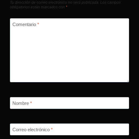
Tu dirección de correo electrónico no será publicada.
Los campos
obligatorios están marcados con
*
Comentario
*
Nombre
*
Correo electrónico
*