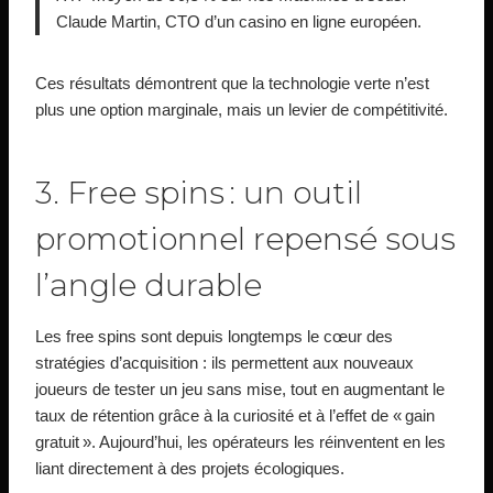
Claude Martin, CTO d’un casino en ligne européen.
Ces résultats démontrent que la technologie verte n’est
plus une option marginale, mais un levier de compétitivité.
3. Free spins : un outil
promotionnel repensé sous
l’angle durable
Les free spins sont depuis longtemps le cœur des
stratégies d’acquisition : ils permettent aux nouveaux
joueurs de tester un jeu sans mise, tout en augmentant le
taux de rétention grâce à la curiosité et à l’effet de « gain
gratuit ». Aujourd’hui, les opérateurs les réinventent en les
liant directement à des projets écologiques.