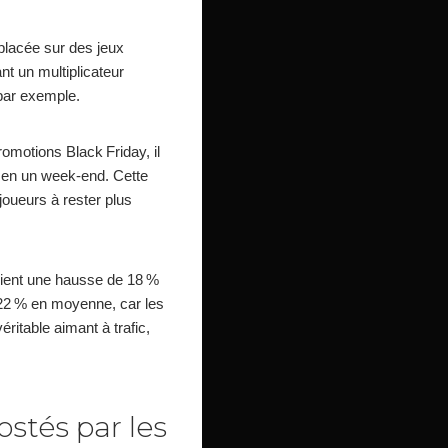
lacée sur des jeux
t un multiplicateur
par exemple.
omotions Black Friday, il
€ en un week‑end. Cette
joueurs à rester plus
 voient une hausse de 18 %
22 % en moyenne, car les
ritable aimant à trafic,
ostés par les