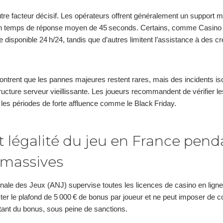
utre facteur décisif. Les opérateurs offrent généralement un support mu
un temps de réponse moyen de 45 seconds. Certains, comme Casino 
disponible 24 h/24, tandis que d’autres limitent l’assistance à des c
ntrent que les pannes majeures restent rares, mais des incidents iso
ructure serveur vieillissante. Les joueurs recommandent de vérifier l
t les périodes de forte affluence comme le Black Friday.
et légalité du jeu en France pend
 massives
onale des Jeux (ANJ) supervise toutes les licences de casino en ligne.
ter le plafond de 5 000 € de bonus par joueur et ne peut imposer de c
tant du bonus, sous peine de sanctions.