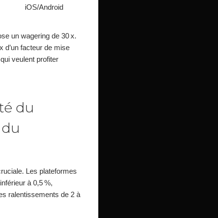
iOS/Android
ose un wagering de 30 x.
ix d’un facteur de mise
qui veulent profiter
ité du
 du
cruciale. Les plateformes
nférieur à 0,5 %,
es ralentissements de 2 à