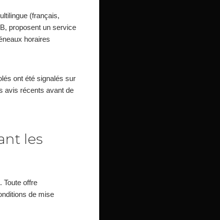
ltilingue (français,
B, proposent un service
réneaux horaires
lés ont été signalés sur
es avis récents avant de
ant les
 Toute offre
onditions de mise