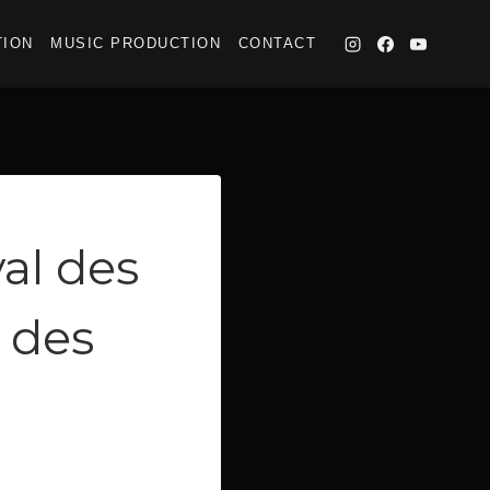
TION
MUSIC PRODUCTION
CONTACT
val des
 des