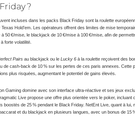
Friday ?
ouvent incluses dans les packs Black Friday sont la roulette européenn
er Texas Hold’em. Les opérateurs offrent des limites de mise temporair
 à 50 €/mise, le blackjack de 10 €/mise à 100 €/mise, afin de permett
 forte volatilité.
erfect Pairs
au blackjack ou le
Lucky 6
à la roulette reçoivent des b
 ou de cash‑back de 10 % sur les pertes de ces paris annexes. Cette 
ions plus risquées, augmentant le potentiel de gains élevés.
ion Gaming domine avec son interface ultra‑réactive et ses jeux exclu
Pragmatic Live propose une offre plus orientée vers le poker, incluant 
s boostés de 25 % pendant le Black Friday. NetEnt Live, quant à lui, m
du baccarat et du blackjack en plusieurs langues, avec un bonus de 15 