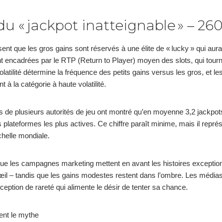
du « jackpot inatteignable » – 26
nt que les gros gains sont réservés à une élite de « lucky » qui aura
sont encadrées par le RTP (Return to Player) moyen des slots, qui tou
olatilité détermine la fréquence des petits gains versus les gros, et le
à la catégorie à haute volatilité.
s de plusieurs autorités de jeu ont montré qu’en moyenne 3,2 jackpot
s plateformes les plus actives. Ce chiffre paraît minime, mais il repr
chelle mondiale.
ue les campagnes marketing mettent en avant les histoires exceptionn
œil – tandis que les gains modestes restent dans l’ombre. Les médias
eption de rareté qui alimente le désir de tenter sa chance.
ent le mythe