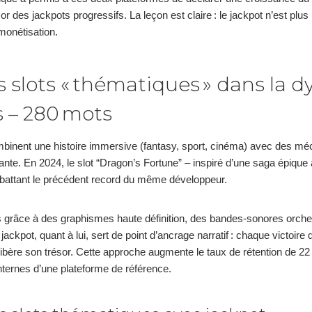
or des jackpots progressifs. La leçon est claire : le jackpot n’est plu
monétisation.
es slots « thématiques » dans la
s – 280 mots
binent une histoire immersive (fantasy, sport, cinéma) avec des mé
nte. En 2024, le slot “Dragon’s Fortune” – inspiré d’une saga épique 
 battant le précédent record du même développeur.
rs grâce à des graphismes haute définition, des bandes‑sonores orche
jackpot, quant à lui, sert de point d’ancrage narratif : chaque victoir
libère son trésor. Cette approche augmente le taux de rétention de 22
nternes d’une plateforme de référence.