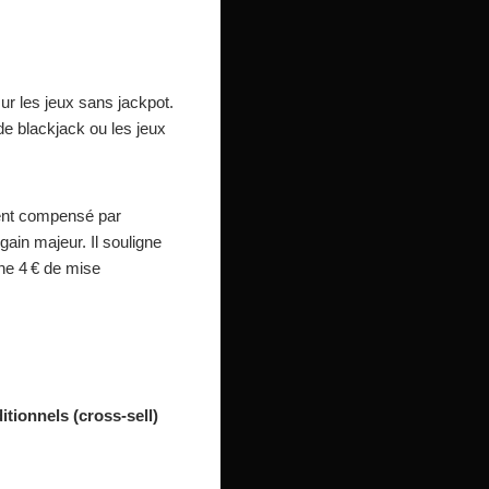
ur les jeux sans jackpot.
de blackjack ou les jeux
ment compensé par
gain majeur. Il souligne
ne 4 € de mise
tionnels (cross‑sell)