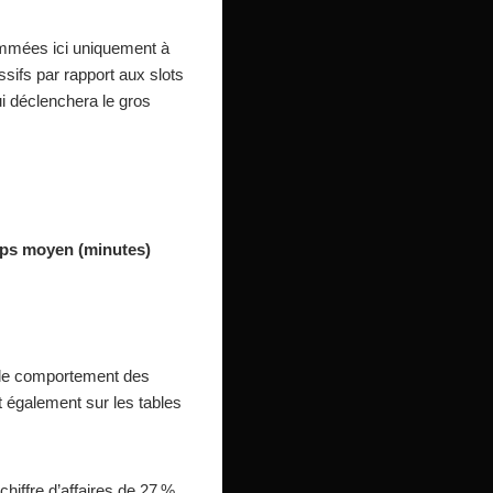
nommées ici uniquement à
sifs par rapport aux slots
ui déclenchera le gros
mps moyen (minutes)
e le comportement des
nt également sur les tables
iffre d’affaires de 27 %,