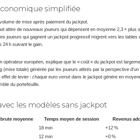
économique simplifiée
 volume de mise après paiement du jackpot.
ckpot attire de nouveaux joueurs qui dépensent en moyenne 2,3 × plus s
des joueurs qui gagnent un jackpot progressif migrent vers les tables 
s 24 h suivant le gain.
 opérateur européen, explique que le « coût » du jackpot est large
 (mise totale) générée par les joueurs attirés par la perspective d’un 
n effet de levier : chaque euro versé dans le jackpot génère en moyen
ble du portefeuille.
vec les modèles sans jackpot
 brute moyenne
Temps moyen de session
Revenus addi
18 min
+12 %
12 min
+0 %