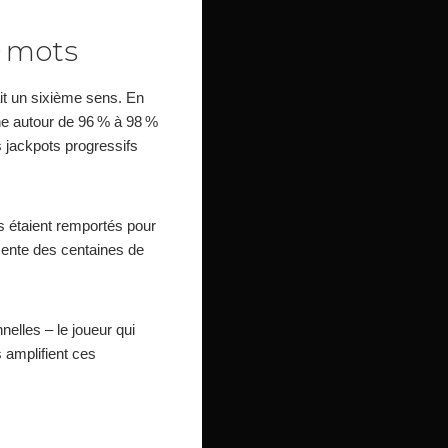
0 mots
it un sixième sens. En
rne autour de 96 % à 98 %
s jackpots progressifs
s étaient remportés pour
ésente des centaines de
elles – le joueur qui
 amplifient ces