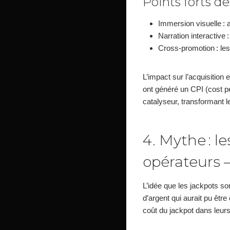
Points forts d
Immersion visuelle : 
Narration interactive 
Cross‑promotion : les
L’impact sur l’acquisition
ont généré un CPI (cost p
catalyseur, transformant l
4. Mythe : l
opérateurs 
L’idée que les jackpots so
d’argent qui aurait pu êtr
coût du jackpot dans leur