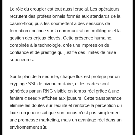
Le rôle du croupier est tout aussi crucial. Les opérateurs
recrutent des professionnels formés aux standards de la
casino‑floor, puis les soumettent à des sessions de
formation continue sur la communication multilingue et la
gestion des enjeux élevés. Cette présence humaine,
combinée à la technologie, crée une impression de
confiance et de prestige qui justifie des limites de mise
supérieures.
Sur le plan de la sécurité, chaque flux est protégé par un
cryptage SSL de niveau militaire, et les cartes sont
générées par un RNG visible en temps réel grâce à une
fenêtre « seed » affichée aux joueurs. Cette transparence
élimine les doutes sur l’équité et renforce la perception du
luxe : un joueur sait que son bonus n’est pas simplement
une promesse marketing, mais un avantage réel dans un
environnement sûr.