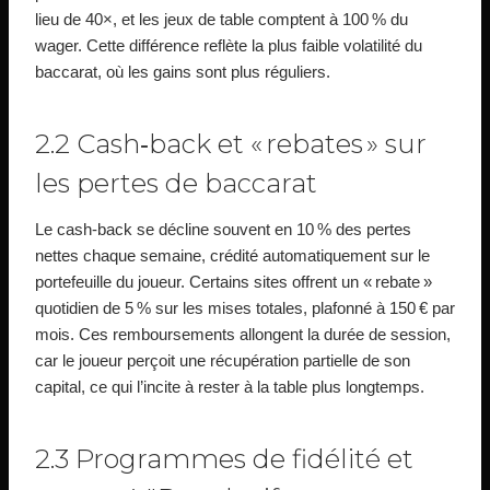
lieu de 40×, et les jeux de table comptent à 100 % du
wager. Cette différence reflète la plus faible volatilité du
baccarat, où les gains sont plus réguliers.
2.2 Cash‑back et « rebates » sur
les pertes de baccarat
Le cash‑back se décline souvent en 10 % des pertes
nettes chaque semaine, crédité automatiquement sur le
portefeuille du joueur. Certains sites offrent un « rebate »
quotidien de 5 % sur les mises totales, plafonné à 150 € par
mois. Ces remboursements allongent la durée de session,
car le joueur perçoit une récupération partielle de son
capital, ce qui l’incite à rester à la table plus longtemps.
2.3 Programmes de fidélité et