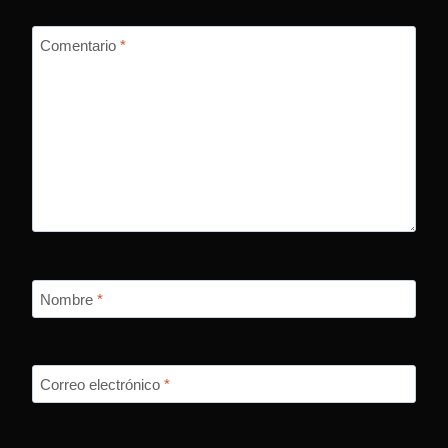
Comentario
*
Nombre
*
Correo electrónico
*