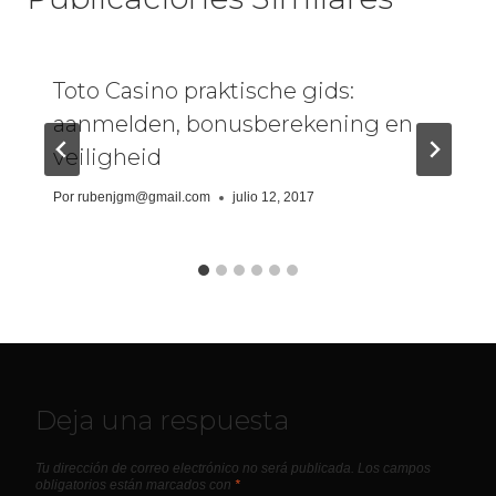
Toto Casino praktische gids:
aanmelden, bonusberekening en
veiligheid
Por
rubenjgm@gmail.com
julio 12, 2017
Deja una respuesta
Tu dirección de correo electrónico no será publicada.
Los campos
obligatorios están marcados con
*