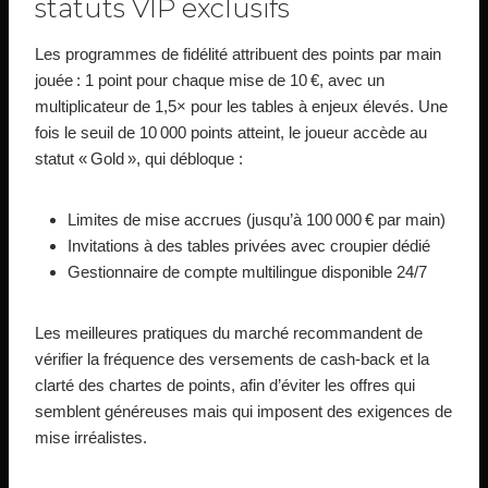
statuts VIP exclusifs
Les programmes de fidélité attribuent des points par main
jouée : 1 point pour chaque mise de 10 €, avec un
multiplicateur de 1,5× pour les tables à enjeux élevés. Une
fois le seuil de 10 000 points atteint, le joueur accède au
statut « Gold », qui débloque :
Limites de mise accrues (jusqu’à 100 000 € par main)
Invitations à des tables privées avec croupier dédié
Gestionnaire de compte multilingue disponible 24/7
Les meilleures pratiques du marché recommandent de
vérifier la fréquence des versements de cash‑back et la
clarté des chartes de points, afin d’éviter les offres qui
semblent généreuses mais qui imposent des exigences de
mise irréalistes.