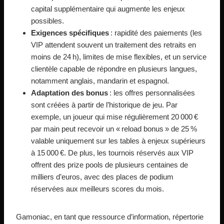
capital supplémentaire qui augmente les enjeux
possibles.
Exigences spécifiques
: rapidité des paiements (les
VIP attendent souvent un traitement des retraits en
moins de 24 h), limites de mise flexibles, et un service
clientèle capable de répondre en plusieurs langues,
notamment anglais, mandarin et espagnol.
Adaptation des bonus
: les offres personnalisées
sont créées à partir de l’historique de jeu. Par
exemple, un joueur qui mise régulièrement 20 000 €
par main peut recevoir un « reload bonus » de 25 %
valable uniquement sur les tables à enjeux supérieurs
à 15 000 €. De plus, les tournois réservés aux VIP
offrent des prize pools de plusieurs centaines de
milliers d’euros, avec des places de podium
réservées aux meilleurs scores du mois.
Gamoniac, en tant que ressource d’information, répertorie