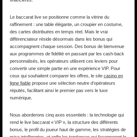
Le baccarat live se positionne comme la vitrine du
raffinement : une table élégante, un croupier en costume,
des cartes distribuées en temps réel. Mais le vrai
différenciateur réside désormais dans les bonus qui
accompagnent chaque session. Des bonus de bienvenue
aux programmes de fidélité en passant par les cash‑back
personnalisés, les opérateurs utilisent ces leviers pour
convertir une simple partie en une expérience VIP. Pour
ceux qui souhaitent comparer les offres, le site
casino en
ligne fiable
propose une sélection neutre d’opérateurs
réputés, facilitant ainsi le premier pas vers le luxe
numérique.
Nous aborderons cinq axes essentiels : la technologie qui
rend le live baccarat « VIP », la structure des différents
bonus, le profil du joueur haut de gamme, les stratégies de
mise intelligentes, et enfin les tendances qui façonneront le