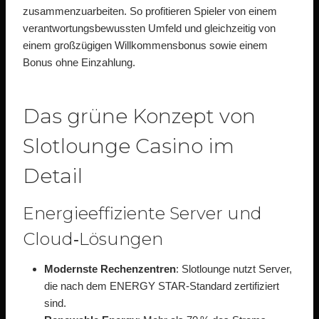
zusammenzuarbeiten. So profitieren Spieler von einem
verantwortungsbewussten Umfeld und gleichzeitig von
einem großzügigen Willkommensbonus sowie einem
Bonus ohne Einzahlung.
Das grüne Konzept von
Slotlounge Casino im
Detail
Energieeffiziente Server und
Cloud‑Lösungen
Modernste Rechenzentren
: Slotlounge nutzt Server,
die nach dem ENERGY STAR‑Standard zertifiziert
sind.