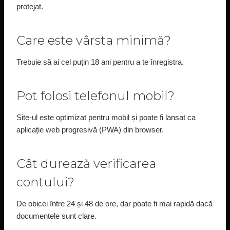
protejat.
Care este vârsta minimă?
Trebuie să ai cel puțin 18 ani pentru a te înregistra.
Pot folosi telefonul mobil?
Site-ul este optimizat pentru mobil și poate fi lansat ca
aplicație web progresivă (PWA) din browser.
Cât durează verificarea
contului?
De obicei între 24 și 48 de ore, dar poate fi mai rapidă dacă
documentele sunt clare.