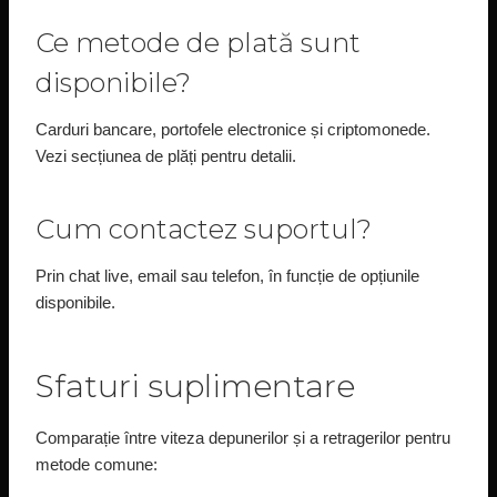
Ce metode de plată sunt
disponibile?
Carduri bancare, portofele electronice și criptomonede.
Vezi secțiunea de plăți pentru detalii.
Cum contactez suportul?
Prin chat live, email sau telefon, în funcție de opțiunile
disponibile.
Sfaturi suplimentare
Comparație între viteza depunerilor și a retragerilor pentru
metode comune: