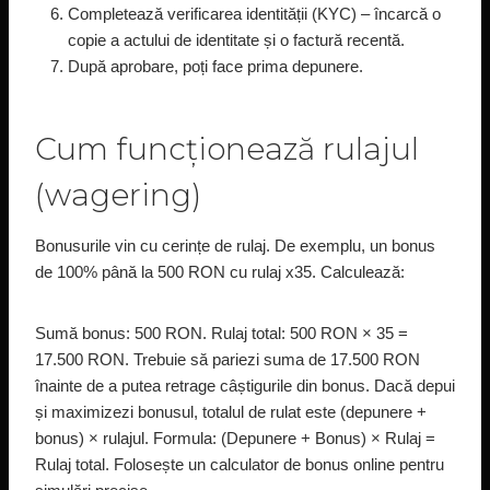
Completează verificarea identității (KYC) – încarcă o
copie a actului de identitate și o factură recentă.
După aprobare, poți face prima depunere.
Cum funcționează rulajul
(wagering)
Bonusurile vin cu cerințe de rulaj. De exemplu, un bonus
de 100% până la 500 RON cu rulaj x35. Calculează:
Sumă bonus: 500 RON. Rulaj total: 500 RON × 35 =
17.500 RON. Trebuie să pariezi suma de 17.500 RON
înainte de a putea retrage câștigurile din bonus. Dacă depui
și maximizezi bonusul, totalul de rulat este (depunere +
bonus) × rulajul. Formula: (Depunere + Bonus) × Rulaj =
Rulaj total. Folosește un calculator de bonus online pentru