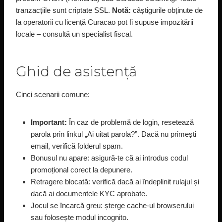
tranzacțiile sunt criptate SSL.
Notă:
câștigurile obținute de
la operatorii cu licență Curacao pot fi supuse impozitării
locale – consultă un specialist fiscal.
Ghid de asistență
Cinci scenarii comune:
Important:
În caz de problemă de login, resetează
parola prin linkul „Ai uitat parola?”. Dacă nu primești
email, verifică folderul spam.
Bonusul nu apare: asigură-te că ai introdus codul
promoțional corect la depunere.
Retragere blocată: verifică dacă ai îndeplinit rulajul și
dacă ai documentele KYC aprobate.
Jocul se încarcă greu: șterge cache-ul browserului
sau folosește modul incognito.