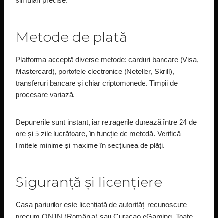
simulări precise.
Metode de plată
Platforma acceptă diverse metode: carduri bancare (Visa,
Mastercard), portofele electronice (Neteller, Skrill),
transferuri bancare și chiar criptomonede. Timpii de
procesare variază.
Depunerile sunt instant, iar retragerile durează între 24 de
ore și 5 zile lucrătoare, în funcție de metodă. Verifică
limitele minime și maxime în secțiunea de plăți.
Siguranță și licențiere
Casa pariurilor este licențiată de autorități recunoscute
precum ONJN (România) sau Curacao eGaming. Toate