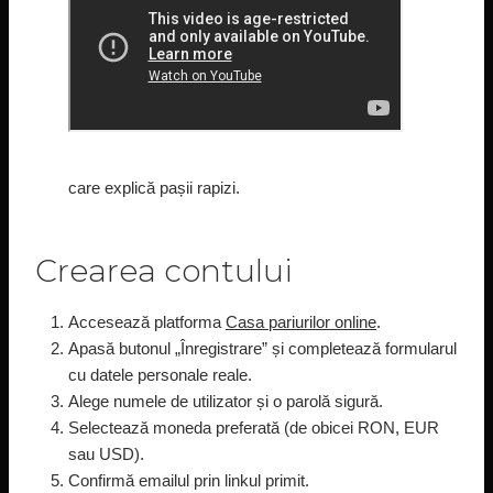
care explică pașii rapizi.
Crearea contului
Accesează platforma
Casa pariurilor online
.
Apasă butonul „Înregistrare” și completează formularul
cu datele personale reale.
Alege numele de utilizator și o parolă sigură.
Selectează moneda preferată (de obicei RON, EUR
sau USD).
Confirmă emailul prin linkul primit.