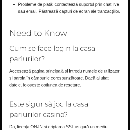
Probleme de plată: contactează suportul prin chat live
sau email. Păstrează capturi de ecran ale tranzacțiilor.
Need to Know
Cum se face login la casa
pariurilor?
Accesează pagina principală și introdu numele de utilizator
și parola în câmpurile corespunzătoare. Dacă ai uitat
datele, folosește opțiunea de resetare.
Este sigur să joc la casa
pariurilor casino?
Da, licența ONJN și criptarea SSL asigură un mediu