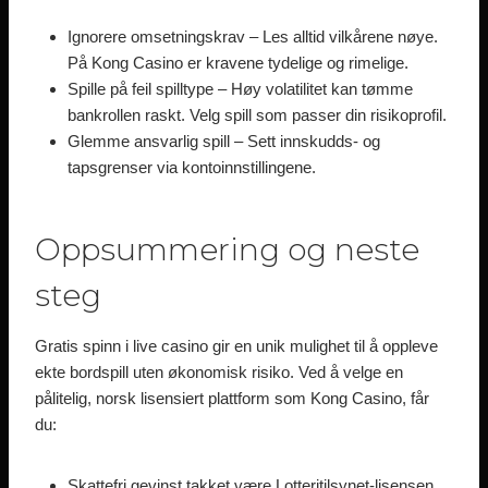
Ignorere omsetningskrav – Les alltid vilkårene nøye.
På Kong Casino er kravene tydelige og rimelige.
Spille på feil spilltype – Høy volatilitet kan tømme
bankrollen raskt. Velg spill som passer din risikoprofil.
Glemme ansvarlig spill – Sett innskudds‑ og
tapsgrenser via kontoinnstillingene.
Oppsummering og neste
steg
Gratis spinn i live casino gir en unik mulighet til å oppleve
ekte bordspill uten økonomisk risiko. Ved å velge en
pålitelig, norsk lisensiert plattform som Kong Casino, får
du:
Skattefri gevinst takket være Lotteritilsynet‑lisensen.