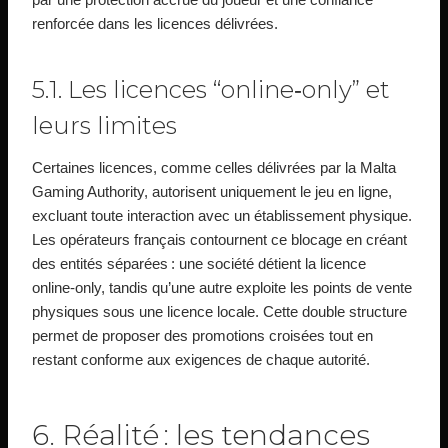
renforcée dans les licences délivrées.
5.1. Les licences “online‑only” et
leurs limites
Certaines licences, comme celles délivrées par la Malta
Gaming Authority, autorisent uniquement le jeu en ligne,
excluant toute interaction avec un établissement physique.
Les opérateurs français contournent ce blocage en créant
des entités séparées : une société détient la licence
online‑only, tandis qu’une autre exploite les points de vente
physiques sous une licence locale. Cette double structure
permet de proposer des promotions croisées tout en
restant conforme aux exigences de chaque autorité.
6. Réalité : les tendances