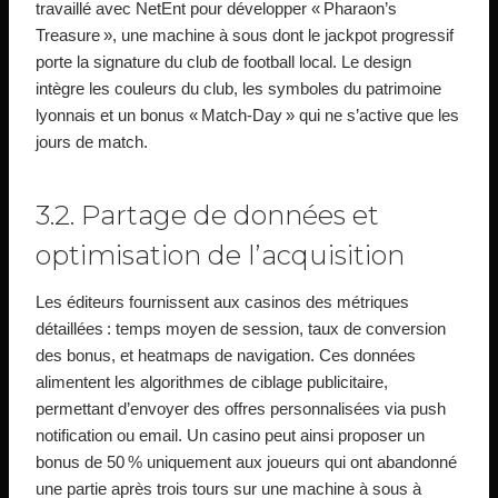
travaillé avec NetEnt pour développer « Pharaon’s
Treasure », une machine à sous dont le jackpot progressif
porte la signature du club de football local. Le design
intègre les couleurs du club, les symboles du patrimoine
lyonnais et un bonus « Match‑Day » qui ne s’active que les
jours de match.
3.2. Partage de données et
optimisation de l’acquisition
Les éditeurs fournissent aux casinos des métriques
détaillées : temps moyen de session, taux de conversion
des bonus, et heatmaps de navigation. Ces données
alimentent les algorithmes de ciblage publicitaire,
permettant d’envoyer des offres personnalisées via push
notification ou email. Un casino peut ainsi proposer un
bonus de 50 % uniquement aux joueurs qui ont abandonné
une partie après trois tours sur une machine à sous à