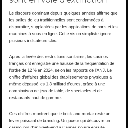
Le discours dominant depuis quelques années affirme que
les salles de jeu traditionnelles sont condamnées à
disparaître, supplantées par les applications de paris et les
machines à sous en ligne. Cette vision simpliste ignore
plusieurs indicateurs clés.
Après la levée des restrictions sanitaires, les casinos
français ont enregistré une hausse de la fréquentation de
l’ordre de 12 % en 2024, selon les rapports de l’ANJ. Le
chiffre d’affaires global des établissements physiques a
même dépassé les 1,8 milliard d’euros, grâce à une
combinaison de jeux de table, de spectacles et de
restaurants haut de gamme.
Ces chiffres montrent que le brick‑and‑mortar reste un
levier puissant de branding. Un joueur qui découvre un
casino lors d’un week‑end à Cannes pourra ensuite