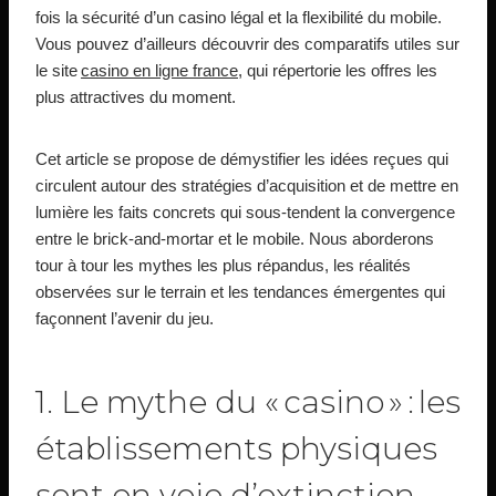
fois la sécurité d’un casino légal et la flexibilité du mobile.
Vous pouvez d’ailleurs découvrir des comparatifs utiles sur
le site
casino en ligne france
, qui répertorie les offres les
plus attractives du moment.
Cet article se propose de démystifier les idées reçues qui
circulent autour des stratégies d’acquisition et de mettre en
lumière les faits concrets qui sous-tendent la convergence
entre le brick‑and‑mortar et le mobile. Nous aborderons
tour à tour les mythes les plus répandus, les réalités
observées sur le terrain et les tendances émergentes qui
façonnent l’avenir du jeu.
1. Le mythe du « casino » : les
établissements physiques
sont en voie d’extinction