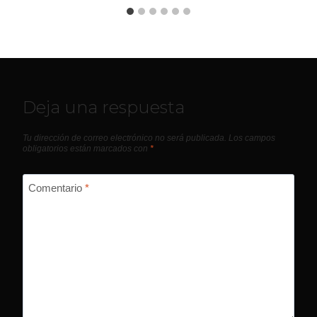
Deja una respuesta
Tu dirección de correo electrónico no será publicada.
Los campos
obligatorios están marcados con
*
Comentario
*