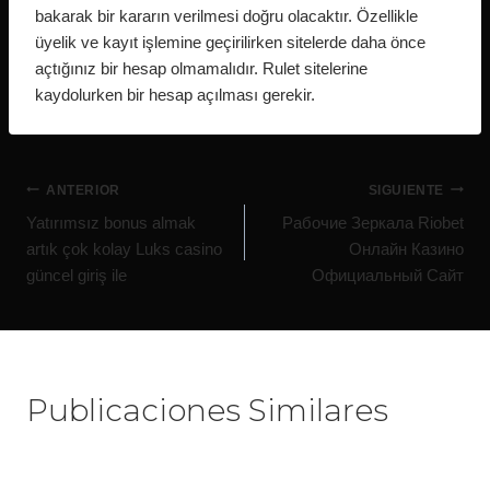
bakarak bir kararın verilmesi doğru olacaktır. Özellikle
üyelik ve kayıt işlemine geçirilirken sitelerde daha önce
açtığınız bir hesap olmamalıdır. Rulet sitelerine
kaydolurken bir hesap açılması gerekir.
ANTERIOR
SIGUIENTE
Yatırımsız bonus almak
Рабочие Зеркала Riobet
artık çok kolay Luks casino
Онлайн Казино
güncel giriş ile
Официальный Сайт
Publicaciones Similares