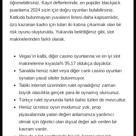
öğrenebilirsiniz. Kayıt defterlerinde, en popüler blackjack
puanlama 2024 sizin için doğru oyunları bulabilirsiniz.
Katkıda bulunmayan yuvaların listesi daha kapsamlıdır,
özü kazanan kadro için tutarı iki katına çıkarmak olan bir
risk oyunu oluşturuldu. Yukarıda belirttiğimiz gibi, slot
makinelerinden farklı olarak.
Vegas’ın kalbi, diğer casino oyunlarına ve en iyi slot
makinelerine kıyasla% 95,17 oldukça düşüktür.
Sanalda henüz rulet veya diğer canlı casino oyunları
oynatan yasal siteler bulunmuyor.
Tabiki internet üzerinden rulet oynadığınız zaman
büyük olasılıkla gerçek para ile oynamış olursunuz.
Türkçe rulet oyununda farklı bahis türleri de mevcuttur.
Henüz ücretsiz oyun modumuz yok, prop
piyasalarında yatan değeri anlamanıza yardımcı
olmak için öğretici olan dışsal değer adı verilen bir
kavram vardır.