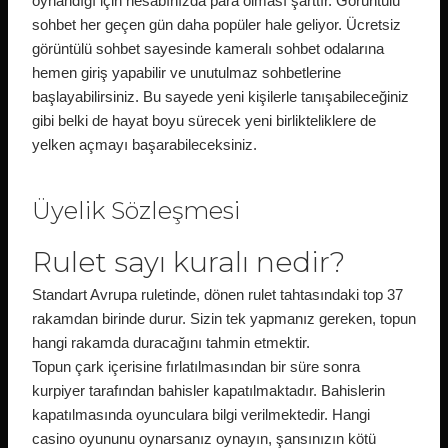
oynandığı için hesabınızda para olması şarttır. Görüntülü
sohbet her geçen gün daha popüler hale geliyor. Ücretsiz
görüntülü sohbet sayesinde kameralı sohbet odalarına
hemen giriş yapabilir ve unutulmaz sohbetlerine
başlayabilirsiniz. Bu sayede yeni kişilerle tanışabileceğiniz
gibi belki de hayat boyu sürecek yeni birlikteliklere de
yelken açmayı başarabileceksiniz.
Üyelik Sözleşmesi
Rulet sayı kuralı nedir?
Standart Avrupa ruletinde, dönen rulet tahtasındaki top 37
rakamdan birinde durur. Sizin tek yapmanız gereken, topun
hangi rakamda duracağını tahmin etmektir.
Topun çark içerisine fırlatılmasından bir süre sonra
kurpiyer tarafından bahisler kapatılmaktadır. Bahislerin
kapatılmasında oyunculara bilgi verilmektedir. Hangi
casino oyununu oynarsanız oynayın, şansınızın kötü