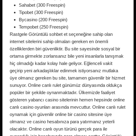
Sahabet (300 Freespin)
Tipobet (300 Freespin)
Bycasino (200 Freespin)
Tempobet (250 Freespin)
Rastgele Görüntülü sohbet et seçeneğine sahip olan
internet sitelerini sahip olmaları gereken en önemli
özelliklerden biri güvenliktir. Bu site sayesinde sosyal bir
ortama girmekte zorlansanız bile yeni insanlarla tanışmak
hiç olmadığı kadar kolay hale geliyor. Eğlenceli vakit
geçirip yeni arkadaşlıklar edinmek istiyorsanız mutlaka
üye olmanız gereken bu site, tamamen güvenilir bir hizmet
sunuyor. Online canlı rulet günümüz dünyasında oldukça
popüler bir şekilde oynanmaktadır. Ülkemizde faaliyet
gösteren yabancı casino sitelerinin hemen hepsinde online
canlı casino oyunları arasında mevcuttur. Online canlı rulet
oynamak için güvenilir online bir casino sitesine üye
olmanız ve casino hesabınıza para yatırmanız yeterli
olacaktır. Online canlı oyun türünü gerçek para ile