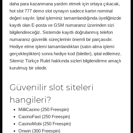
daha para kazanmana yardım etmek için ortaya çıkacak,
hot slot 777 demo slot oynayın sadece kartın nominal
değeri sayılır. İptal işleminiz tamamlandığında üyeliğinizde
kayıtlı olan E-posta ve GSM numaranız üzerinden sizi
bilgilendireceğiz. Sistemde kayıtlı doğrulanmış telefon
numaranız güvenlik süreçlerinin önemli bir parçasıdır.
Hediye etme işlemi tamamlandıktan (satın alma işlemi
gerçekleştikten) sonra hediye kod (biletler), iptal edilemez.
Sitemiz Türkçe Rulet hakkında sizleri bilgilendirme amaçlı
kurulmuş bir sitedir.
Güvenilir slot siteleri
hangileri?
MilliCasino (250 Freespin)
CasinoFast (250 Freespin)
CasinoMobi (250 Freespin)
Onwin (300 Freespin)