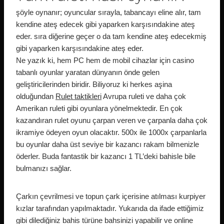
şöyle oynanır; oyuncular sırayla, tabancayı eline alır, tam
kendine ateş edecek gibi yaparken karşısındakine ateş
eder. sıra diğerine geçer o da tam kendine ateş edecekmiş
gibi yaparken karşısındakine ateş eder.
Ne yazık ki, hem PC hem de mobil cihazlar için casino
tabanlı oyunlar yaratan dünyanın önde gelen
geliştiricilerinden biridir. Biliyoruz ki herkes aşina
olduğundan
Rulet taktikleri
Avrupa ruleti ve daha çok
Amerikan ruleti gibi oyunlara yönelmektedir. En çok
kazandıran rulet oyunu çarpan veren ve çarpanla daha çok
ikramiye ödeyen oyun olacaktır. 500x ile 1000x çarpanlarla
bu oyunlar daha üst seviye bir kazancı rakam bilmenizle
öderler. Buda fantastik bir kazancı 1 TL’deki bahisle bile
bulmanızı sağlar.
Çarkın çevrilmesi ve topun çark içerisine atılması kurpiyer
kızlar tarafından yapılmaktadır. Yukarıda da ifade ettiğimiz
gibi dilediğiniz bahis türüne bahsinizi yapabilir ve online