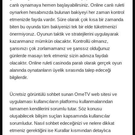
canlı oynamaya hemen başlayabilirsiniz. Online canlı ruleti
oynarken hesabınızda bulunan bakiyeyi her zaman kontrol
etmenizde fayda vardır. Süre olarak çok kısa bir zamanda
biten bu oyunda tüm bakiyenizi tek bir elde tüketmenizi
önermiyoruz. Oyunun taktik ve stratejilerini uygulayarak
kazanmanız mümkün olacaktır. Kontrollü olmanız,
şansınızı çok zorlamamanız ve şanssız olduğunuz
günlerde masayı terk etmeniz sizin adınıza faydalı
olacaktır. Online ruleti casinoda paralı olarak gerçek oyun
alanında oynatanların üyelik sırasında talep edeceği
bilgilerdir.
Ücretsiz görüntülü sohbet sunan OmeTV web sitesi ve
uygulaması kullanıcıların platformu kullanmalarından
tamamen kendilerini sorumlu tutar. Söz konusu
oluşabilecek bilişim suçları kapsamında kullanıcılar
sorumludur. Nasıl sohbet edeceğinizi ve nelere dikkat
etmeniz gerektiğini ise Kurallar kısmından detaylıca