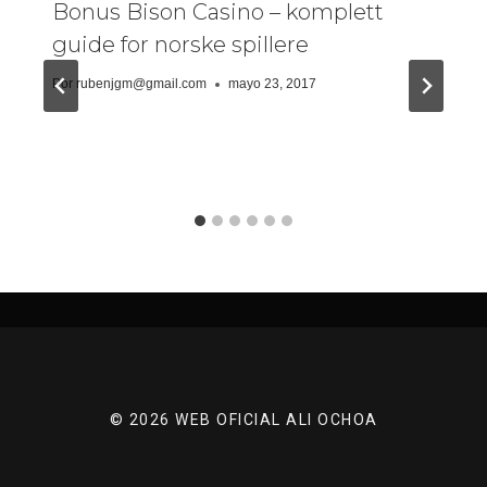
Bonus Bison Casino – komplett
guide for norske spillere
Por
rubenjgm@gmail.com
mayo 23, 2017
© 2026 WEB OFICIAL ALI OCHOA