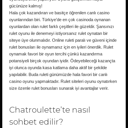
gücünüze kalmış!
Hala çok kazandıran ve basitçe öğrenilen canlı casino
oyunlarından biri. Türkiye’de en çok casinoda oynanan
oyunlardan olan rulet farklı çeşitleri ile güzeldir. Şansınızı
rulet oyunu ile denemeyi istiyorsanız rulet oynatan bir
siteye üye olunmalıdır. Online ruleti paralı ve güveni içinde
rulet bonusları ile oynamanız için en iyileri önerdik. Rulet
oynamak favori bir oyun tercihi çünkü kazandırma
potansiyeli birçok oyundan iyidir. Ödeyebileceği kazançta
iyi olunca oyunda kasa katlama daha aktif bir şekilde
yapılabilir. Buda ruleti günümüzde hala favori bir canlı
casino oyunu yapmaktadır. Rulet siteleri oyunu oynatırken
size özenle rulet bonusları sunarak iyi avantajlar verir.
Chatroulette’te nasıl
sohbet edilir?