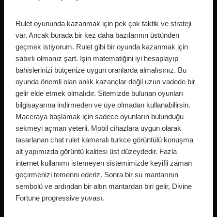
Rulet oyununda kazanmak için pek çok taktik ve strateji
var. Ancak burada bir kez daha bazılarının üstünden
geçmek istiyorum. Rulet gibi bir oyunda kazanmak için
sabırlı olmanız şart. İşin matematiğini iyi hesaplayıp
bahislerinizi bütçenize uygun oranlarda almalısınız. Bu
oyunda önemli olan anlık kazançlar değil uzun vadede bir
gelir elde etmek olmalıdır. Sitemizde bulunan oyunları
bilgisayarına indirmeden ve üye olmadan kullanabilirsin.
Maceraya başlamak için sadece oyunların bulunduğu
sekmeyi açman yeterli. Mobil cihazlara uygun olarak
tasarlanan chat rulet kameralı turkce görüntülü konuşma
alt yapımızda görüntü kalitesi üst düzeydedir. Fazla
internet kullanımı istemeyen sistemimizde keyifli zaman
geçirmenizi temenni ederiz. Sonra bir su mantarının
sembolü ve ardından bir altın mantardan biri gelir, Divine
Fortune progressive yuvası.