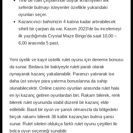
Yine de rulet çeşitlerinde büyük ikramiyeleri tek
seferde bulmayı isteyenler özellikle yukarıdaki
oyunları seçer.
Kazancınızı bahsinizin 4 katına kadar artırabilecek
sihirli bir çarpan da var, Kasım 2023’de bu incelemeyi
ilk yazdığımda Crystal Maze Bingo’da saat 10,00 –
6,00 arasında 5 past.
Yeni üyelik ve kayıt üstelik rulet oyunu için deneme bonusu
da sunar. Bedava bir bakiyeyle ruleti paralı olarak
oynayarak kazanç yakalanabilir. Paranızı yatırarak ise
daha üst seviye para yatırma bonuslarına da sahip
olunabilecektir. Online casino oyunları arasında rulet hala
en iyi kazanç getiren oyunlardan biri. Rakam bilerek, renk
bilerek rulet oyununda stabil düzenli bir kazanç elde
edilebilir. Basit bir oyun ve şanslı olmanızla da bölgedeki
birçok rakamı bilerek 36 katlık kazançları bulma şansı
sunar. Rulet siteleri oldukça farklı rulet oyunu çeşitleri ile
bolca oyun seçeneği sunabilir.