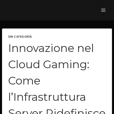
SIN CATEGORÍA
Innovazione nel
Cloud Gaming:
Come
l’Infrastruttura
Server Ridefinisce