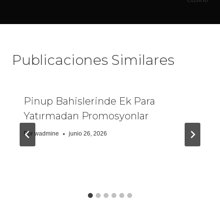
Publicaciones Similares
Pinup Bahislerinde Ek Para
Yatırmadan Promosyonlar
Por
wadmine
junio 26, 2026