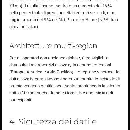
78 ms). I risultati hanno mostrato un aumento del 15 %
nella percentuale di premi accettati entro 5 secondi, e un
miglioramento del 9 % nel Net Promoter Score (NPS) tra i
giocatori italiani.
Architetture multi‑region
Per gli operatori con audience globale, è consigliabile
distribuire i microservizi di loyalty in almeno tre regioni
(Europa, America e Asia‑Pacifico). Le repliche sincrone dei
dati di loyalty garantiscono coerenza, mentre le richieste di
premio vengono gestite localmente, mantenendo la latenza
sotto i 100 ms anche durante i tornei live con migliaia di
partecipanti.
4. Sicurezza dei dati e