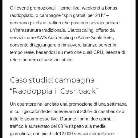
Gli eventi promozionali – tornei live, weekend a bonus
raddoppiato, o campagne “spin gratuiti per 24 h” –
generano picchi di traffico che possono sovraccaricare
un’infrastruttura tradizionale. L’autoscaling, offerto da
servizi come AWS Auto Scaling o Azure Scale Sets,
consente di aggiungere o rimuovere istanze server in
tempo reale, basandosi su metriche quali CPU, latenza di
rete e numero di sessioni attive.
Caso studio: campagna
“Raddoppia il Cashback”
Un operatore ha lanciato una promozione di una settimana
in cui i giocatori fedeli ricevevano il 200 % di cashback su
tutte le scommesse live. Durante i primi due giorni, il
traffico è aumentato del 68 % rispetto alla media
giornaliera, con picchi di 12.000 sessioni simultanee.