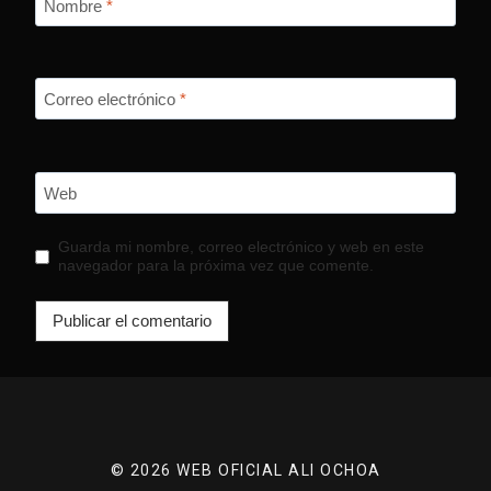
Nombre
*
Correo electrónico
*
Web
Guarda mi nombre, correo electrónico y web en este
navegador para la próxima vez que comente.
© 2026 WEB OFICIAL ALI OCHOA