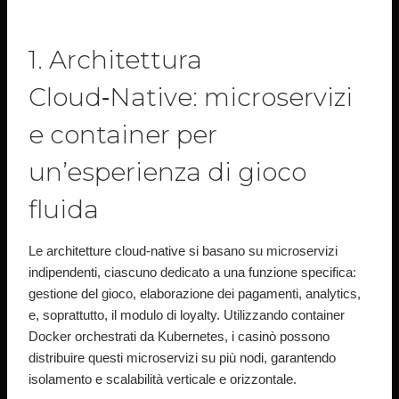
1. Architettura
Cloud‑Native: microservizi
e container per
un’esperienza di gioco
fluida
Le architetture cloud‑native si basano su microservizi
indipendenti, ciascuno dedicato a una funzione specifica:
gestione del gioco, elaborazione dei pagamenti, analytics,
e, soprattutto, il modulo di loyalty. Utilizzando container
Docker orchestrati da Kubernetes, i casinò possono
distribuire questi microservizi su più nodi, garantendo
isolamento e scalabilità verticale e orizzontale.