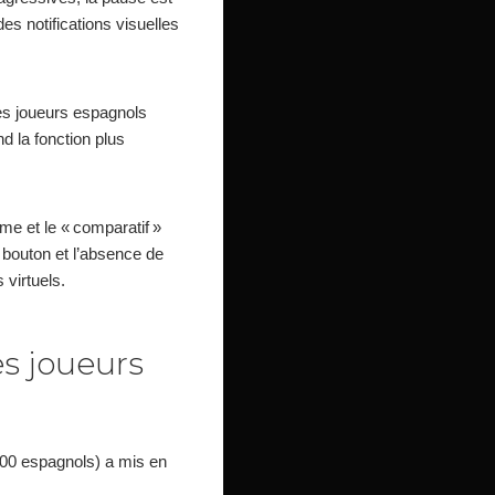
es notifications visuelles
Les joueurs espagnols
d la fonction plus
me et le « comparatif »
u bouton et l’absence de
 virtuels.
es joueurs
400 espagnols) a mis en