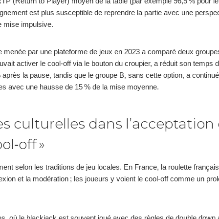
RTP (Return to Player) moyen de la table (par exemple 96,5 % pour le
nement est plus susceptible de reprendre la partie avec une perspect
de mise impulsive.
e menée par une plateforme de jeux en 2023 a comparé deux groupes 
ouvait activer le cool‑off via le bouton du croupier, a réduit son temp
après la pause, tandis que le groupe B, sans cette option, a continué
es avec une hausse de 15 % de la mise moyenne.
es culturelles dans l’acceptation 
ol‑off »
ment selon les traditions de jeu locales. En France, la roulette françai
lexion et la modération ; les joueurs y voient le cool‑off comme un pro
, où le blackjack est souvent joué avec des règles de double down 