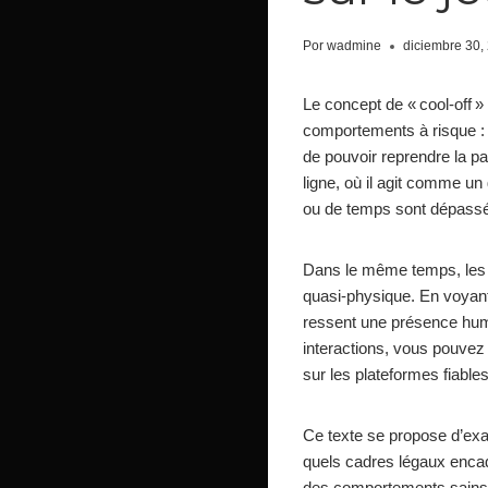
Por
wadmine
diciembre 30,
Le concept de « cool‑off 
comportements à risque : l
de pouvoir reprendre la par
ligne, où il agit comme un
ou de temps sont dépass
Dans le même temps, les j
quasi‑physique. En voyant u
ressent une présence huma
interactions, vous pouvez 
sur les plateformes fiable
Ce texte se propose d’exam
quels cadres légaux encadr
des comportements sains