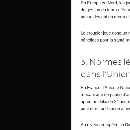
En Europe du Nord, les jou
de gestion du temps. En re
pause devient un moment d
Le croupier joue donc un rô
bénéfices pour la santé m
3. Normes lé
dans l’Unio
En France, l’Autorité Nat
mécanisme de pause d’au m
après un délai de 24 heures
peut être conditionné à u
Au niveau européen, la D