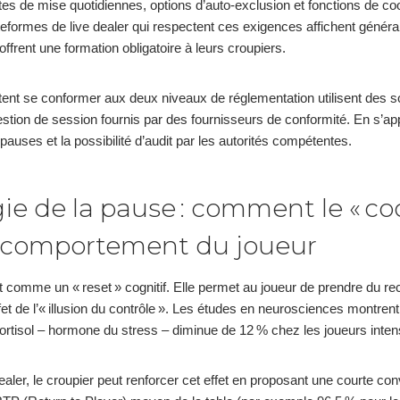
s de mise quotidiennes, options d’auto‑exclusion et fonctions de coo
ateformes de live dealer qui respectent ces exigences affichent géné
ffrent une formation obligatoire à leurs croupiers.
ent se conformer aux deux niveaux de réglementation utilisent des sol
ion de session fournis par des fournisseurs de conformité. En s’appu
 pauses et la possibilité d’audit par les autorités compétentes.
ie de la pause : comment le « cool
e comportement du joueur
it comme un « reset » cognitif. Elle permet au joueur de prendre du re
ffet de l’« illusion du contrôle ». Les études en neurosciences montre
ortisol – hormone du stress – diminue de 12 % chez les joueurs intens
aler, le croupier peut renforcer cet effet en proposant une courte con