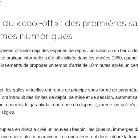
 du « cool‑off » : des premières sa
ormes numériques
péens offraient déjà des espaces de repos : un salon ou un bar où le
te pratique informelle a été officialisée dans les années 1990, quand 
issements de proposer un temps d’arrêt de 10 minutes après un cer
t, les salles virtuelles ont repris ce principe sous forme de paramètre
 ont introduit des limites de dépôt, de mise et de session, automatis
ion a permis de garantir la cohérence du dispositif, même lorsqu’il n’y
 règles.
roupiers en direct a créé un nouveau besoin : les joueurs, immergés
is une pause plus « humaine ». Les opérateurs ont donc intégré la fonc