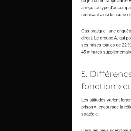
du jeu ou en rappelant le 
a reçu ce type d’accompag
réduisant ainsi le risque 
Cas pratique : une enquêt
direct. Le groupe A, qui p
ses mises totales de 22 % 
45 minutes supplémentair
5. Différenc
fonction « co
Les attitudes varient forte
prison », encourage la réf
stratégie.
Dans les pays scandinaves