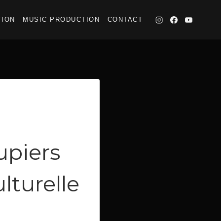
TION
MUSIC PRODUCTION
CONTACT
upiers
lturelle