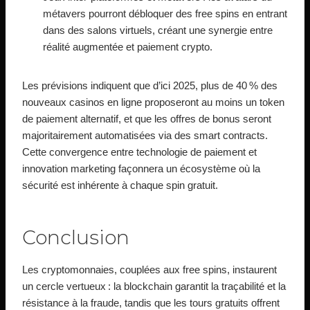
métavers pourront débloquer des free spins en entrant
dans des salons virtuels, créant une synergie entre
réalité augmentée et paiement crypto.
Les prévisions indiquent que d’ici 2025, plus de 40 % des
nouveaux casinos en ligne proposeront au moins un token
de paiement alternatif, et que les offres de bonus seront
majoritairement automatisées via des smart contracts.
Cette convergence entre technologie de paiement et
innovation marketing façonnera un écosystème où la
sécurité est inhérente à chaque spin gratuit.
Conclusion
Les cryptomonnaies, couplées aux free spins, instaurent
un cercle vertueux : la blockchain garantit la traçabilité et la
résistance à la fraude, tandis que les tours gratuits offrent