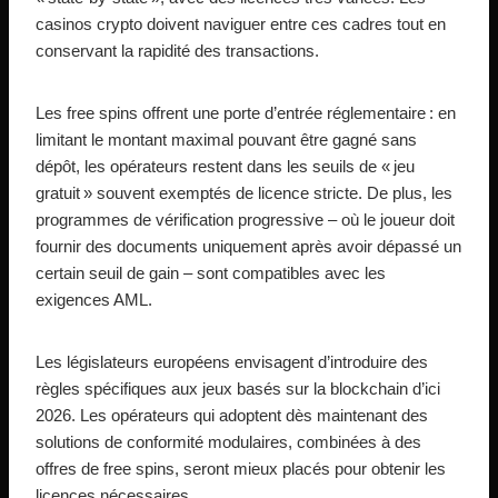
casinos crypto doivent naviguer entre ces cadres tout en
conservant la rapidité des transactions.
Les free spins offrent une porte d’entrée réglementaire : en
limitant le montant maximal pouvant être gagné sans
dépôt, les opérateurs restent dans les seuils de « jeu
gratuit » souvent exemptés de licence stricte. De plus, les
programmes de vérification progressive – où le joueur doit
fournir des documents uniquement après avoir dépassé un
certain seuil de gain – sont compatibles avec les
exigences AML.
Les législateurs européens envisagent d’introduire des
règles spécifiques aux jeux basés sur la blockchain d’ici
2026. Les opérateurs qui adoptent dès maintenant des
solutions de conformité modulaires, combinées à des
offres de free spins, seront mieux placés pour obtenir les
licences nécessaires.