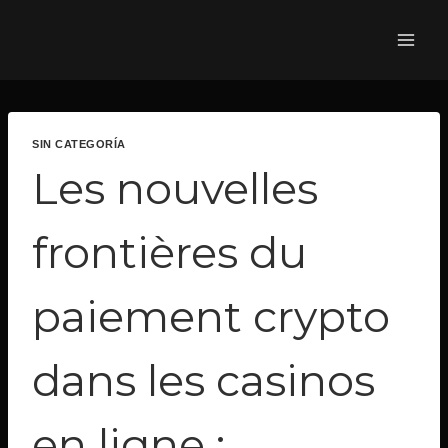
SIN CATEGORÍA
Les nouvelles
frontières du
paiement crypto
dans les casinos
en ligne :