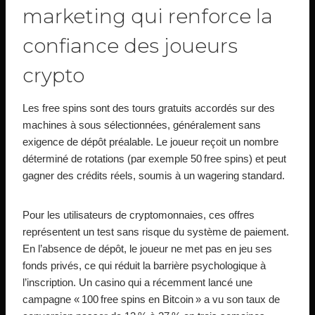
marketing qui renforce la
confiance des joueurs
crypto
Les free spins sont des tours gratuits accordés sur des
machines à sous sélectionnées, généralement sans
exigence de dépôt préalable. Le joueur reçoit un nombre
déterminé de rotations (par exemple 50 free spins) et peut
gagner des crédits réels, soumis à un wagering standard.
Pour les utilisateurs de cryptomonnaies, ces offres
représentent un test sans risque du système de paiement.
En l’absence de dépôt, le joueur ne met pas en jeu ses
fonds privés, ce qui réduit la barrière psychologique à
l’inscription. Un casino qui a récemment lancé une
campagne « 100 free spins en Bitcoin » a vu son taux de