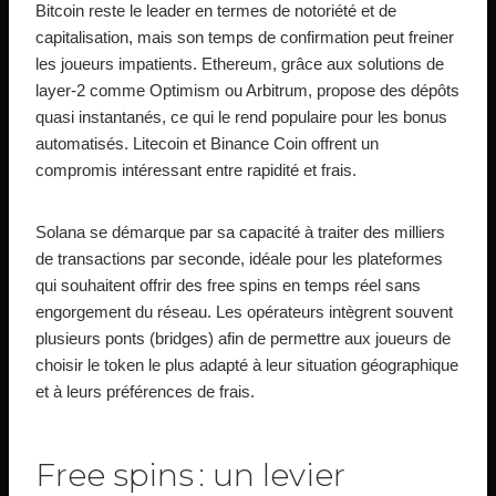
Bitcoin reste le leader en termes de notoriété et de
capitalisation, mais son temps de confirmation peut freiner
les joueurs impatients. Ethereum, grâce aux solutions de
layer‑2 comme Optimism ou Arbitrum, propose des dépôts
quasi instantanés, ce qui le rend populaire pour les bonus
automatisés. Litecoin et Binance Coin offrent un
compromis intéressant entre rapidité et frais.
Solana se démarque par sa capacité à traiter des milliers
de transactions par seconde, idéale pour les plateformes
qui souhaitent offrir des free spins en temps réel sans
engorgement du réseau. Les opérateurs intègrent souvent
plusieurs ponts (bridges) afin de permettre aux joueurs de
choisir le token le plus adapté à leur situation géographique
et à leurs préférences de frais.
Free spins : un levier