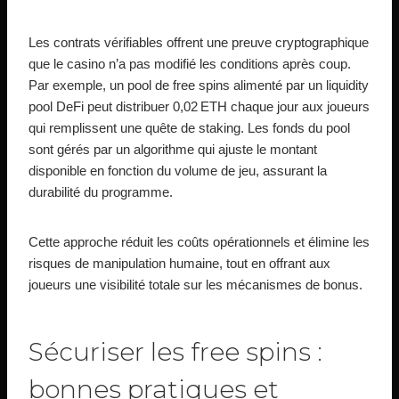
Les contrats vérifiables offrent une preuve cryptographique
que le casino n’a pas modifié les conditions après coup.
Par exemple, un pool de free spins alimenté par un liquidity
pool DeFi peut distribuer 0,02 ETH chaque jour aux joueurs
qui remplissent une quête de staking. Les fonds du pool
sont gérés par un algorithme qui ajuste le montant
disponible en fonction du volume de jeu, assurant la
durabilité du programme.
Cette approche réduit les coûts opérationnels et élimine les
risques de manipulation humaine, tout en offrant aux
joueurs une visibilité totale sur les mécanismes de bonus.
Sécuriser les free spins :
bonnes pratiques et