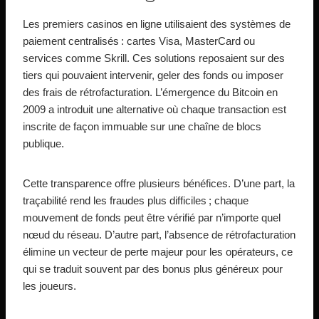
Les premiers casinos en ligne utilisaient des systèmes de
paiement centralisés : cartes Visa, MasterCard ou
services comme Skrill. Ces solutions reposaient sur des
tiers qui pouvaient intervenir, geler des fonds ou imposer
des frais de rétrofacturation. L’émergence du Bitcoin en
2009 a introduit une alternative où chaque transaction est
inscrite de façon immuable sur une chaîne de blocs
publique.
Cette transparence offre plusieurs bénéfices. D’une part, la
traçabilité rend les fraudes plus difficiles ; chaque
mouvement de fonds peut être vérifié par n’importe quel
nœud du réseau. D’autre part, l’absence de rétrofacturation
élimine un vecteur de perte majeur pour les opérateurs, ce
qui se traduit souvent par des bonus plus généreux pour
les joueurs.