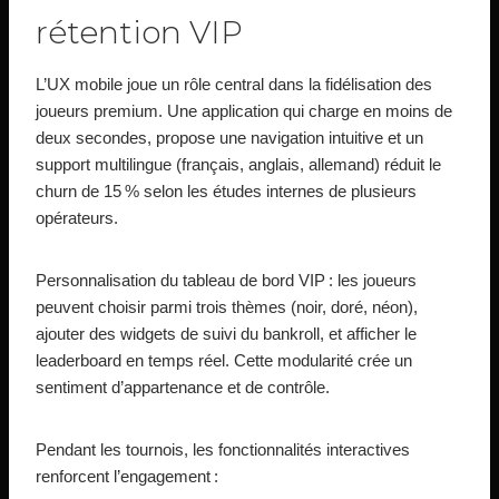
rétention VIP
L’UX mobile joue un rôle central dans la fidélisation des
joueurs premium. Une application qui charge en moins de
deux secondes, propose une navigation intuitive et un
support multilingue (français, anglais, allemand) réduit le
churn de 15 % selon les études internes de plusieurs
opérateurs.
Personnalisation du tableau de bord VIP : les joueurs
peuvent choisir parmi trois thèmes (noir, doré, néon),
ajouter des widgets de suivi du bankroll, et afficher le
leaderboard en temps réel. Cette modularité crée un
sentiment d’appartenance et de contrôle.
Pendant les tournois, les fonctionnalités interactives
renforcent l’engagement :