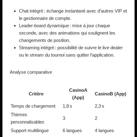
Chat intégré : échange instantané avec d’autres VIP et
le gestionnaire de compte.
Leader‑board dynamique : mise à jour chaque
seconde, avec des animations qui soulignent les
changements de position.
Streaming intégré : possibilité de suivre le live dealer
ou le stream du tournoi sans quitter l’application.
Analyse comparative
CasinoA
Critère
CasinoB (App)
(App)
Temps de chargement
1,8 s
2,3 s
Thèmes
3
2
personnalisables
Support multilingue
6 langues
4 langues