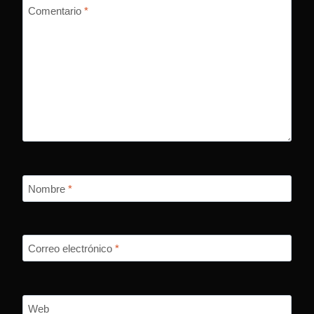
Comentario
*
Nombre
*
Correo electrónico
*
Web