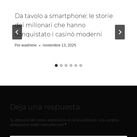
Da tavolo a smartphone: le storie
dei milionari che hanno
conquistato i casinò moderni
Por
wadmine
noviembre 13, 2025
Deja una respuesta
Tu dirección de correo electrónico no será publicada.
Los campos
obligatorios están marcados con
*