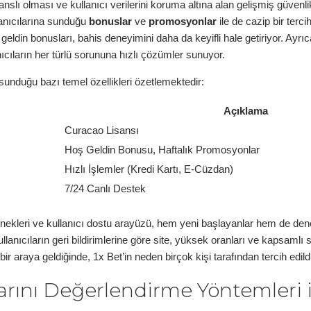
sanslı olması ve kullanıcı verilerini koruma altına alan gelişmiş güvenli
lanıcılarına sunduğu
bonuslar
ve
promosyonlar
ile de cazip bir tercih
 geldin bonusları, bahis deneyimini daha da keyifli hale getiriyor. Ayrıc
ıcıların her türlü sorununa hızlı çözümler sunuyor.
 sunduğu bazı temel özellikleri özetlemektedir:
Açıklama
Curacao Lisansı
Hoş Geldin Bonusu, Haftalık Promosyonlar
Hızlı İşlemler (Kredi Kartı, E-Cüzdan)
7/24 Canlı Destek
nekleri ve kullanıcı dostu arayüzü, hem yeni başlayanlar hem de deney
llanıcıların geri bildirimlerine göre site, yüksek oranları ve kapsamlı sp
bir araya geldiğinde, 1x Bet’in neden birçok kişi tarafından tercih edildi
arını Değerlendirme Yöntemleri i