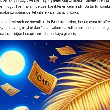
ağlamak için güçlü ve karmaşık şifreler oluşturmalıdır. Şifrelerin en 
arf, küçük harf, rakam ve özel karakterler içermelidir. Bu tür bir kombi
hesabınızı potansiyel tehditlere karşı daha iyi korur.
larla değiştirmek de önemlidir.
1x Bet
kullanıcıları, her üç ayda bir şifr
er. Ayrıca, aynı şifreyi birden fazla platformda kullanmaktan kaçınmak ge
çirilirse, diğer hesaplarınız da tehlikeye girebilir.