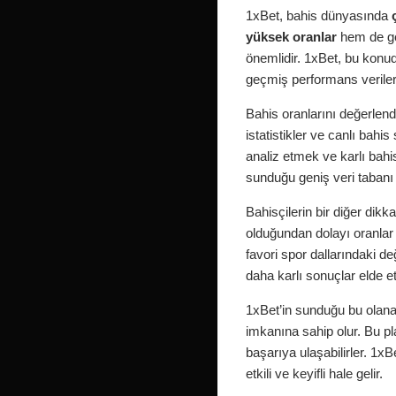
1xBet, bahis dünyasında
yüksek oranlar
hem de gen
önemlidir. 1xBet, bu konuda
geçmiş performans verilerini
Bahis oranlarını değerlend
istatistikler ve canlı bahis
analiz etmek ve karlı bahis
sunduğu geniş veri tabanı 
Bahisçilerin bir diğer dik
olduğundan dolayı oranlar s
favori spor dallarındaki de
daha karlı sonuçlar elde e
1xBet’in sunduğu bu olana
imkanına sahip olur. Bu pla
başarıya ulaşabilirler. 1
etkili ve keyifli hale gelir.