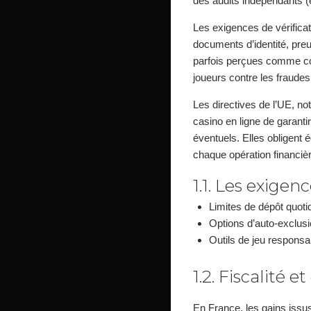
des audits indépendants 
Les exigences de vérificat
documents d’identité, preu
parfois perçues comme cont
joueurs contre les fraudes
Les directives de l’UE, n
casino en ligne de garanti
éventuels. Elles obligent 
chaque opération financièr
1.1. Les exige
Limites de dépôt quoti
Options d’auto‑exclusi
Outils de jeu responsab
1.2. Fiscalité 
En France, les gains issus