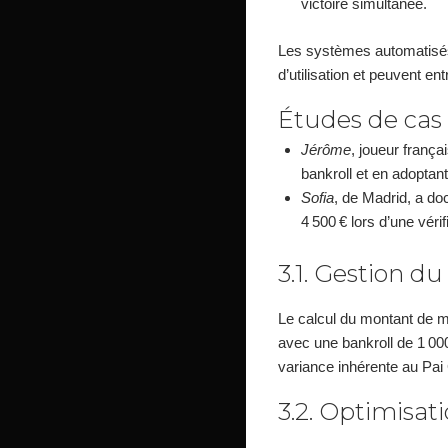
victoire simultanée.
Les systèmes automatisés, 
d’utilisation et peuvent e
Études de cas
Jérôme
, joueur frança
bankroll et en adoptant
Sofia
, de Madrid, a do
4 500 € lors d’une vérifi
3.1. Gestion du
Le calcul du montant de mi
avec une bankroll de 1 00
variance inhérente au Pa
3.2. Optimisat