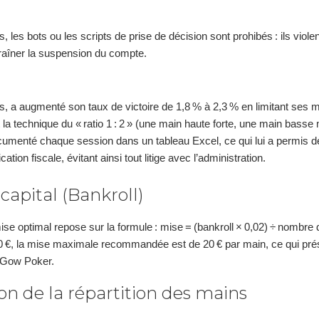
les bots ou les scripts de prise de décision sont prohibés : ils violen
ntraîner la suspension du compte.
is, a augmenté son taux de victoire de 1,8 % à 2,3 % en limitant ses 
 la technique du « ratio 1 : 2 » (une main haute forte, une main basse
cumenté chaque session dans un tableau Excel, ce qui lui a permis de 
cation fiscale, évitant ainsi tout litige avec l’administration.
 capital (Bankroll)
se optimal repose sur la formule : mise = (bankroll × 0,02) ÷ nombre 
0 €, la mise maximale recommandée est de 20 € par main, ce qui prése
i Gow Poker.
ion de la répartition des mains