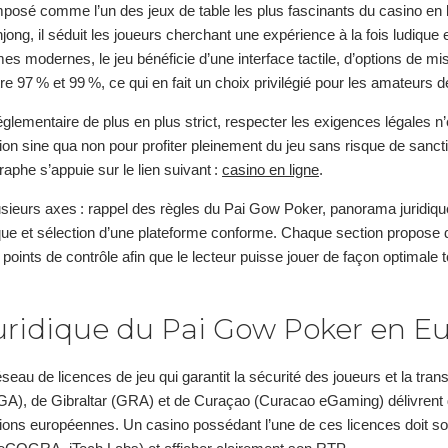
osé comme l’un des jeux de table les plus fascinants du casino en lig
jong, il séduit les joueurs cherchant une expérience à la fois ludiq
es modernes, le jeu bénéficie d’une interface tactile, d’options de mi
 97 % et 99 %, ce qui en fait un choix privilégié pour les amateurs de 
lementaire de plus en plus strict, respecter les exigences légales n’
ition sine qua non pour profiter pleinement du jeu sans risque de sanc
phe s’appuie sur le lien suivant :
casino en ligne
.
usieurs axes : rappel des règles du Pai Gow Poker, panorama juridiqu
sque et sélection d’une plateforme conforme. Chaque section propose d
oints de contrôle afin que le lecteur puisse jouer de façon optimale t
 juridique du Pai Gow Poker en E
seau de licences de jeu qui garantit la sécurité des joueurs et la tra
MGA), de Gibraltar (GRA) et de Curaçao (Curacao eGaming) délivren
ctions européennes. Un casino possédant l’une de ces licences doit so