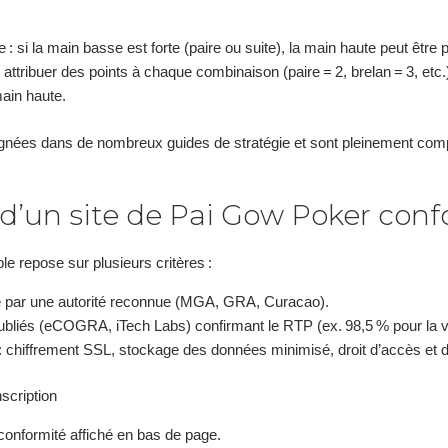
e : si la main basse est forte (paire ou suite), la main haute peut être 
: attribuer des points à chaque combinaison (paire = 2, brelan = 3, etc.)
main haute.
nées dans de nombreux guides de stratégie et sont pleinement comp
n d’un site de Pai Gow Poker con
le repose sur plusieurs critères :
ée par une autorité reconnue (MGA, GRA, Curacao).
bliés (eCOGRA, iTech Labs) confirmant le RTP (ex. 98,5 % pour la v
: chiffrement SSL, stockage des données minimisé, droit d’accès et de 
nscription
e conformité affiché en bas de page.