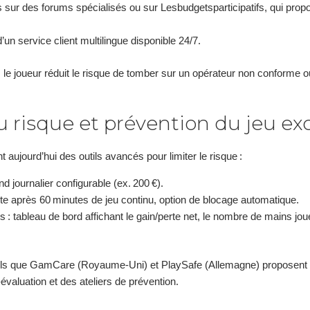
rs sur des forums spécialisés ou sur Lesbudgetsparticipatifs, qui pro
’un service client multilingue disponible 24/7.
, le joueur réduit le risque de tomber sur un opérateur non conforme 
u risque et prévention du jeu exc
t aujourd’hui des outils avancés pour limiter le risque :
nd journalier configurable (ex. 200 €).
rte après 60 minutes de jeu continu, option de blocage automatique.
 : tableau de bord affichant le gain/perte net, le nombre de mains jo
ls que GamCare (Royaume-Uni) et PlaySafe (Allemagne) proposent d
évaluation et des ateliers de prévention.