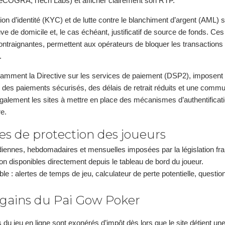
(eCOGRA, iTech Labs) et afficher clairement son RTP.
ion d’identité (KYC) et de lutte contre le blanchiment d’argent (AML) 
ve de domicile et, le cas échéant, justificatif de source de fonds. Ce
raignantes, permettent aux opérateurs de bloquer les transactions ill
.
otamment la Directive sur les services de paiement (DSP2), imposent
r des paiements sécurisés, des délais de retrait réduits et une communi
également les sites à mettre en place des mécanismes d’authentificati
e.
nces de protection des joueurs
diennes, hebdomadaires et mensuelles imposées par la législation fr
on disponibles directement depuis le tableau de bord du joueur.
le : alertes de temps de jeu, calculateur de perte potentielle, quest
et gains du Pai Gow Poker
 du jeu en ligne sont exonérés d’impôt dès lors que le site détient 