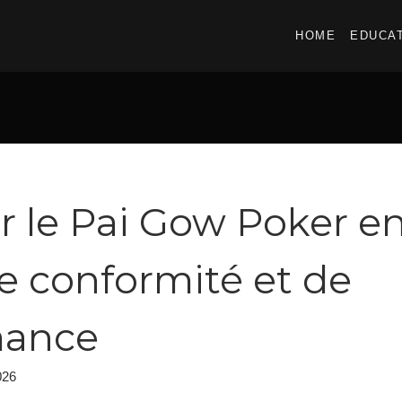
HOME
EDUCA
r le Pai Gow Poker en 
e conformité et de
mance
026