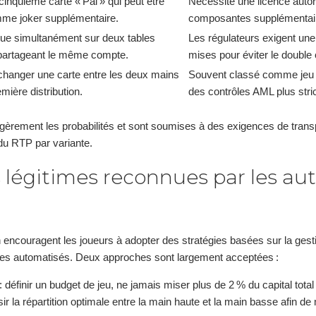
cinquième carte « Pai » qui peut être
Nécessite une licence autor
mme joker supplémentaire.
composantes supplémentai
oue simultanément sur deux tables
Les régulateurs exigent une
 partageant le même compte.
mises pour éviter le double
changer une carte entre les deux mains
Souvent classé comme jeu «
mière distribution.
des contrôles AML plus stric
égèrement les probabilités et sont soumises à des exigences de tran
du RTP par variante.
s légitimes reconnues par les aut
n encouragent les joueurs à adopter des stratégies basées sur la gesti
mes automatisés. Deux approches sont largement acceptées :
définir un budget de jeu, ne jamais miser plus de 2 % du capital total
sir la répartition optimale entre la main haute et la main basse afin 