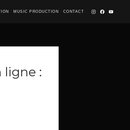
TION
MUSIC PRODUCTION
CONTACT
ligne :