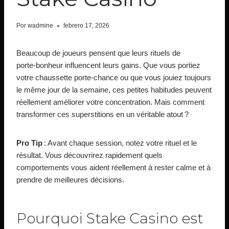
Por
wadmine
febrero 17, 2026
Beaucoup de joueurs pensent que leurs rituels de
porte‑bonheur influencent leurs gains. Que vous portiez
votre chaussette porte‑chance ou que vous jouiez toujours
le même jour de la semaine, ces petites habitudes peuvent
réellement améliorer votre concentration. Mais comment
transformer ces superstitions en un véritable atout ?
Pro Tip
: Avant chaque session, notez votre rituel et le
résultat. Vous découvrirez rapidement quels
comportements vous aident réellement à rester calme et à
prendre de meilleures décisions.
Pourquoi Stake Casino est