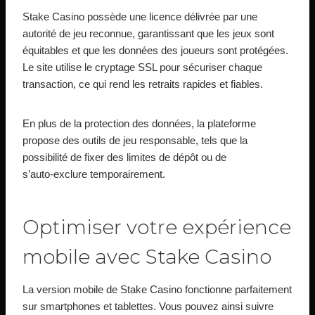
Stake Casino possède une licence délivrée par une
autorité de jeu reconnue, garantissant que les jeux sont
équitables et que les données des joueurs sont protégées.
Le site utilise le cryptage SSL pour sécuriser chaque
transaction, ce qui rend les retraits rapides et fiables.
En plus de la protection des données, la plateforme
propose des outils de jeu responsable, tels que la
possibilité de fixer des limites de dépôt ou de
s’auto‑exclure temporairement.
Optimiser votre expérience
mobile avec Stake Casino
La version mobile de Stake Casino fonctionne parfaitement
sur smartphones et tablettes. Vous pouvez ainsi suivre