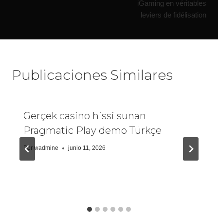
iGaming en véritables
leviers de fidélisation
Publicaciones Similares
Gerçek casino hissi sunan
Pragmatic Play demo Türkçe
Por
wadmine
junio 11, 2026