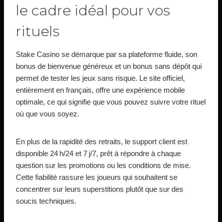
le cadre idéal pour vos
rituels
Stake Casino se démarque par sa plateforme fluide, son
bonus de bienvenue généreux et un bonus sans dépôt qui
permet de tester les jeux sans risque. Le site officiel,
entièrement en français, offre une expérience mobile
optimale, ce qui signifie que vous pouvez suivre votre rituel
où que vous soyez.
En plus de la rapidité des retraits, le support client est
disponible 24 h/24 et 7 j/7, prêt à répondre à chaque
question sur les promotions ou les conditions de mise.
Cette fiabilité rassure les joueurs qui souhaitent se
concentrer sur leurs superstitions plutôt que sur des
soucis techniques.