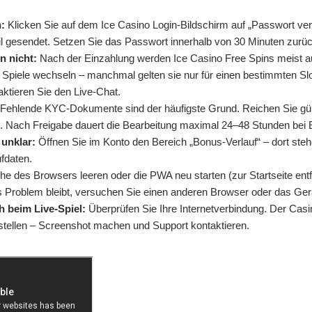
:
Klicken Sie auf dem Ice Casino Login-Bildschirm auf „Passwort ver
ail gesendet. Setzen Sie das Passwort innerhalb von 30 Minuten zurüc
n nicht:
Nach der Einzahlung werden Ice Casino Free Spins meist a
: Spiele wechseln – manchmal gelten sie nur für einen bestimmten Sl
ktieren Sie den Live-Chat.
Fehlende KYC-Dokumente sind der häufigste Grund. Reichen Sie gül
 Nach Freigabe dauert die Bearbeitung maximal 24–48 Stunden bei E
unklar:
Öffnen Sie im Konto den Bereich „Bonus-Verlauf“ – dort ste
ufdaten.
e des Browsers leeren oder die PWA neu starten (zur Startseite ent
s Problem bleibt, versuchen Sie einen anderen Browser oder das Gerä
 beim Live-Spiel:
Überprüfen Sie Ihre Internetverbindung. Der Cas
tellen – Screenshot machen und Support kontaktieren.