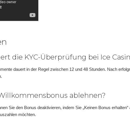
en
ert die KYC-Überprüfung bei Ice Casi
mente dauert in der Regel zwischen 12 und 48 Stunden. Nach erfolg
.
 Willkommensbonus ablehnen?
nnen Sie den Bonus deaktivieren, indem Sie „Keinen Bonus erhalten“
 auszahlen möchten.