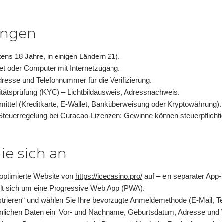
ungen
stens 18 Jahre, in einigen Ländern 21).
et oder Computer mit Internetzugang.
dresse und Telefonnummer für die Verifizierung.
titätsprüfung (KYC) – Lichtbildausweis, Adressnachweis.
mittel (Kreditkarte, E‑Wallet, Banküberweisung oder Kryptowährung).
 Steuerregelung bei Curacao-Lizenzen: Gewinne können steuerpflichti
ie sich an
-optimierte Website von
https://icecasino.pro/
auf – ein separater App-
delt sich um eine Progressive Web App (PWA).
strieren“ und wählen Sie Ihre bevorzugte Anmeldemethode (E‑Mail, Te
önlichen Daten ein: Vor‑ und Nachname, Geburtsdatum, Adresse und