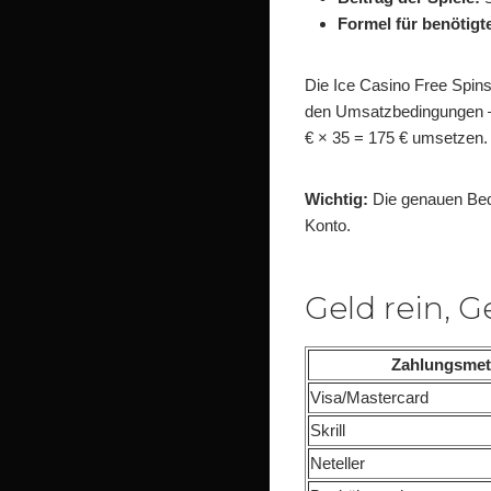
Formel für benötigt
Die Ice Casino Free Spins
den Umsatzbedingungen – o
€ × 35 = 175 € umsetzen.
Wichtig:
Die genauen Bedi
Konto.
Geld rein, G
Zahlungsme
Visa/Mastercard
Skrill
Neteller