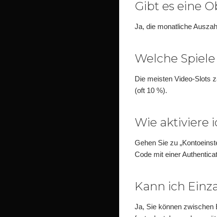
Gibt es eine 
Ja, die monatliche Auszah
Welche Spiele
Die meisten Video-Slots z
(oft 10 %).
Wie aktiviere 
Gehen Sie zu „Kontoeinste
Code mit einer Authentica
Kann ich Ein
Ja, Sie können zwischen 