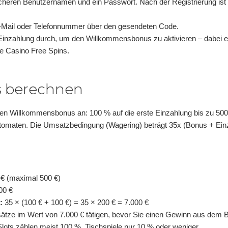
sicheren Benutzernamen und ein Passwort. Nach der Registrierung ist
E‑Mail oder Telefonnummer über den gesendeten Code.
 Einzahlung durch, um den Willkommensbonus zu aktivieren – dabei er
e Casino Free Spins.
s berechnen
n Willkommensbonus an: 100 % auf die erste Einzahlung bis zu 500 €
tomaten. Die Umsatzbedingung (Wagering) beträgt 35x (Bonus + Ein
€ (maximal 500 €)
00 €
:
35 × (100 € + 100 €) = 35 × 200 € = 7.000 €
ätze im Wert von 7.000 € tätigen, bevor Sie einen Gewinn aus dem
lots zählen meist 100 %, Tischspiele nur 10 % oder weniger.