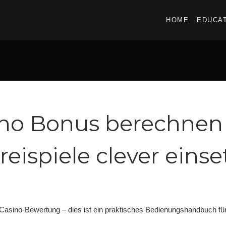
HOME
EDUCA
ino Bonus berechnen
reispiele clever eins
 Casino-Bewertung – dies ist ein praktisches Bedienungshandbuch für