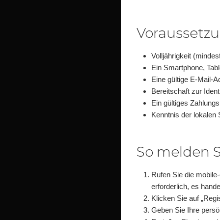
Voraussetz
Volljährigkeit (minde
Ein Smartphone, Tabl
Eine gültige E-Mail-A
Bereitschaft zur Iden
Ein gültiges Zahlungs
Kenntnis der lokalen
So melden S
Rufen Sie die mobile
erforderlich, es han
Klicken Sie auf „Regi
Geben Sie Ihre pers