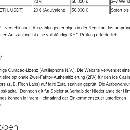
20 €
50.000 €
3–7 Werk
 ETH, USDT)
20 € (Äquivalent)
50.000 €
Sofort bis
SL-verschlüsselt. Auszahlungen erfolgen in der Regel an das ursprün
sten Auszahlung ist eine vollständige KYC-Prüfung erforderlich.
?
ültige Curacao-Lizenz (Antillephone N.V.). Die Website verwendet ein
 eine optionale Zwei-Faktor-Authentifizierung (2FA) für den Ice Casi
rs (z. B. iTech Labs) auf faire Zufallszahlen geprüft. Die Aufbewah
iebskapital. Dennoch gilt für Spieler außerhalb der Niederlande der H
inos können in Ihrem Heimatland der Einkommensteuer unterliegen – 
t.
hoben