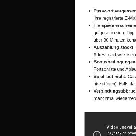
Passwort vergessen
Ihre registrierte E‑M
Freispiele erscheine
gutgeschrieben. Tipp
über 30 Minuten konta
Auszahlung stockt:
Adressnachweise ein.
Bonusbedingungen 
Fortschritte und Abla
Spiel lädt nicht:
Cach
hinzufügen). Falls da
Verbindungsabbruch
manchmal wiederhers