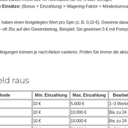
e Einsätze:
(Bonus + Einzahlung) × Wagering-Faktor = Mindestumsa
 haben einen festgelegten Wert pro Spin (z. B. 0,10 €). Gewinne darau
ft 35x auf den Gewinnbetrag. Beispiel: Sie gewinnen 5 € mit Freis
ngungen können je nach Aktion variieren. Prüfen Sie immer die ak
eld raus
thode
Min. Einzahlung
Max. Einzahlung
Bearbei
10 €
5.000 €
1–3 Werk
10 €
10.000 €
Bis zu 24
10 €
10.000 €
Bis zu 24