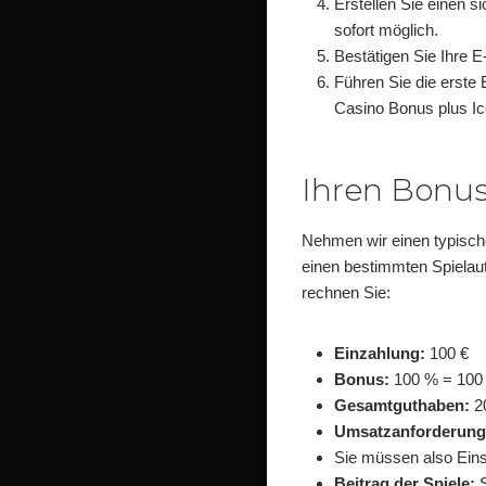
Erstellen Sie einen 
sofort möglich.
Bestätigen Sie Ihre 
Führen Sie die erste
Casino Bonus plus Ic
Ihren Bonu
Nehmen wir einen typische
einen bestimmten Spielau
rechnen Sie:
Einzahlung:
100 €
Bonus:
100 % = 100 
Gesamtguthaben:
2
Umsatzanforderung
Sie müssen also Eins
Beitrag der Spiele:
S