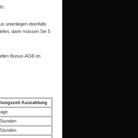
tz.
s unterliegen ebenfalls
pielen, dann müssen Sie 5
tuellen Bonus-AGB im
tungszeit Auszahlung
tage
 Stunden
 Stunden