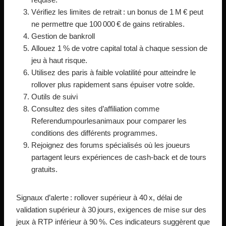
Vérifiez les limites de retrait : un bonus de 1 M € peut
ne permettre que 100 000 € de gains retirables.
Gestion de bankroll
Allouez 1 % de votre capital total à chaque session de
jeu à haut risque.
Utilisez des paris à faible volatilité pour atteindre le
rollover plus rapidement sans épuiser votre solde.
Outils de suivi
Consultez des sites d’affiliation comme
Referendumpourlesanimaux pour comparer les
conditions des différents programmes.
Rejoignez des forums spécialisés où les joueurs
partagent leurs expériences de cash‑back et de tours
gratuits.
Signaux d’alerte : rollover supérieur à 40 x, délai de
validation supérieur à 30 jours, exigences de mise sur des
jeux à RTP inférieur à 90 %. Ces indicateurs suggèrent que