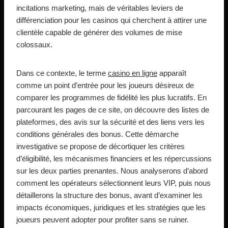
incitations marketing, mais de véritables leviers de
différenciation pour les casinos qui cherchent à attirer une
clientèle capable de générer des volumes de mise
colossaux.
Dans ce contexte, le terme
casino en ligne
apparaît
comme un point d’entrée pour les joueurs désireux de
comparer les programmes de fidélité les plus lucratifs. En
parcourant les pages de ce site, on découvre des listes de
plateformes, des avis sur la sécurité et des liens vers les
conditions générales des bonus. Cette démarche
investigative se propose de décortiquer les critères
d’éligibilité, les mécanismes financiers et les répercussions
sur les deux parties prenantes. Nous analyserons d’abord
comment les opérateurs sélectionnent leurs VIP, puis nous
détaillerons la structure des bonus, avant d’examiner les
impacts économiques, juridiques et les stratégies que les
joueurs peuvent adopter pour profiter sans se ruiner.