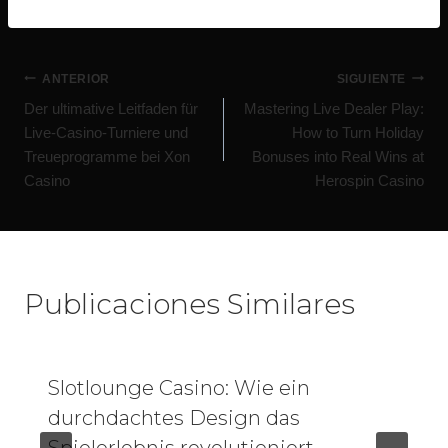
ANTERIOR
SIGUIENTE
Der ultimative Leitfaden für
Mastering Live Dealer Play:
Live‑Casino‑Turniere und
How to Turn Holiday
Treueprogramme bei Xon
Bonuses into Real Wins at
Casino
Herospin Casino
Publicaciones Similares
Slotlounge Casino: Wie ein
durchdachtes Design das