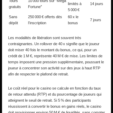
Tours
10 000 tours sur “Mega
limités à
14 jours
gratuits
Fortune”
5 000 €
Sans
250 000 € offerts dès
60 x le
7 jours
dépôt
l’inscription
bonus
Les modalités de libération sont souvent très
contraignantes. Un rollover de 40 x signifie que le joueur
doit miser 40 fois le montant du bonus, ce qui, pour un
crédit de 1 M €, représente 40 M € de mise. Les limites de
temps imposent une pression supplémentaire, poussant le
joueur à concentrer son activité sur des jeux à haut RTP
afin de respecter le plafond de retrait.
Le coût réel pour le casino se calcule en fonction du taux
de retour attendu (RTP) et du pourcentage de joueurs qui
atteignent le seuil de retrait. Si 5 % des participants
réussissent à convertir le bonus en gains réels, le casino
doit provisionner environ 50 M € de liquidités, sans compter