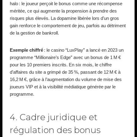
halo : le joueur perçoit le bonus comme une récompense
méritée, ce qui augmente la propension à prendre des
risques plus élevés. La dopamine libérée lors d’un gros
gain renforce le comportement de jeu, parfois au détriment
de la gestion de bankroll.
Exemple chiffré
: le casino “LuxPlay” a lancé en 2023 un
programme “Millionaire’s Edge” avec un bonus de 1 M €
pour les 10 premiers inscrits. En six mois, le chiffre
d’affaires du site a grimpé de 35 %, passant de 12 M € à
16,2 M €, grâce à l’augmentation du volume de mise des
joueurs VIP et à la visibilité médiatique générée par le
programme.
4. Cadre juridique et
régulation des bonus