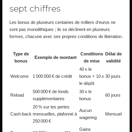
sept chiffres
Les bonus de plusieurs centaines de milliers d’euros ne
sont pas monolithiques ; ils se déclinent en plusieurs
formes, chacune avec ses propres conditions de libération.
Type de
Conditions
Délai de
Exemple de montant
bonus
de mise
validité
40 x le
Welcome
1 000 000 € de crédit
bonus + 10 x
30 jours
le dépôt
500 000 € de fonds
30 x le
Reload
60 jours
supplémentaires
bonus
20 % sur les pertes
Aucun
Cash‑back
mensuelles, plafonné à
Mensuel
wagering
250 000 €
Gains