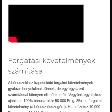
Forgatási követelmények
számítása
A bónuszokhoz kapcsolódó forgalmi követelmények
gyakran bonyolultnak tűnnek, de egy egyszerű
számítással könnyen ellenőrizhetők. Vegyünk egy tipikus
ajánlatot: 100% bónusz akár 50 000 Ft-ig, 35x-es forgalmi
követelmény (a bónusz összegére). Ha befizetsz 10 000