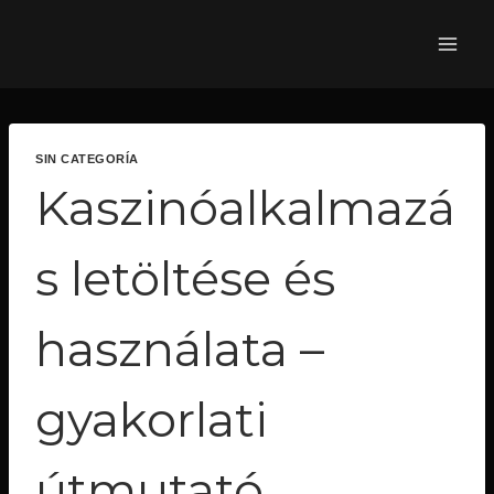
SIN CATEGORÍA
Kaszinóalkalmazá
s letöltése és
használata –
gyakorlati
útmutató