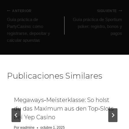
ANTERIOR
SIGUIENTE
Guía práctica de
Guía práctica de Sportium
PartyCasino: cómo
poker: registro, bonos y
registrarse, depositar y
pagos
calcular apuestas
Publicaciones Similares
Megaways‑Meisterklasse: So holst
du das Maximum aus den Top‑Slots
bei Yep Casino
Por
wadmine
octubre 1, 2025