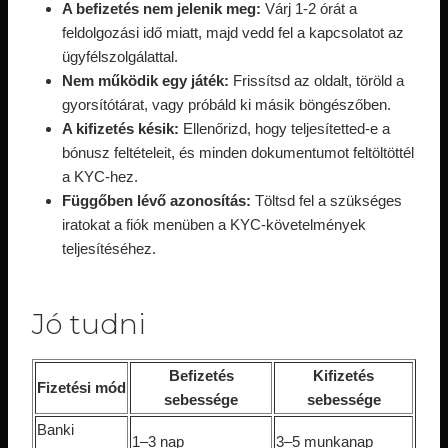
A befizetés nem jelenik meg:
Várj 1-2 órát a
feldolgozási idő miatt, majd vedd fel a kapcsolatot az
ügyfélszolgálattal.
Nem működik egy játék:
Frissítsd az oldalt, töröld a
gyorsítótárat, vagy próbáld ki másik böngészőben.
A kifizetés késik:
Ellenőrizd, hogy teljesítetted-e a
bónusz feltételeit, és minden dokumentumot feltöltöttél
a KYC-hez.
Függőben lévő azonosítás:
Töltsd fel a szükséges
iratokat a fiók menüben a KYC-követelmények
teljesítéséhez.
Jó tudni
Befizetés
Kifizetés
Fizetési mód
sebessége
sebessége
Banki
1–3 nap
3–5 munkanap