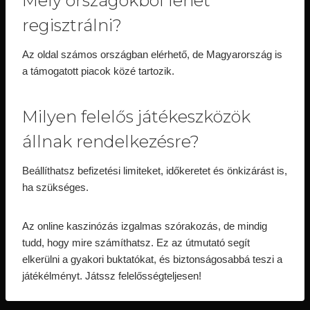
Mely országokból lehet
regisztrálni?
Az oldal számos országban elérhető, de Magyarország is
a támogatott piacok közé tartozik.
Milyen felelős játékeszközök
állnak rendelkezésre?
Beállíthatsz befizetési limiteket, időkeretet és önkizárást is,
ha szükséges.
Az online kaszinózás izgalmas szórakozás, de mindig
tudd, hogy mire számíthatsz. Ez az útmutató segít
elkerülni a gyakori buktatókat, és biztonságosabbá teszi a
játékélményt. Játssz felelősségteljesen!