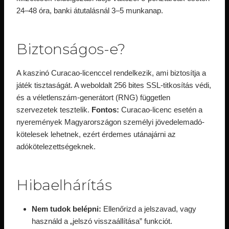
24–48 óra, banki átutalásnál 3–5 munkanap.
Biztonságos-e?
A kaszinó Curacao-licenccel rendelkezik, ami biztosítja a
játék tisztaságát. A weboldalt 256 bites SSL-titkosítás védi,
és a véletlenszám-generátort (RNG) független
szervezetek tesztelik.
Fontos:
Curacao-licenc esetén a
nyeremények Magyarországon személyi jövedelemadó-
kötelesek lehetnek, ezért érdemes utánajárni az
adókötelezettségeknek.
Hibaelhárítás
Nem tudok belépni:
Ellenőrizd a jelszavad, vagy
használd a „jelszó visszaállítása” funkciót.