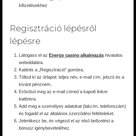
kifizetésekhez
Regisztráció lépésről
lépésre
Látogass el az
Energy casino alkalmazás
hivatalos
weboldalára.
Kattints a „Regisztráció” gombra.
Töltsd ki az űrlapot: teljes név, e-mail cím, jelszó és a
kívánt pénznem.
Erősítsd meg az e-mail címed a kapott linkre
kattintva.
Add meg a személyes adatokat (lakcím, telefonszám)
és fogadd el az általános szerződési feltételeket.
Jelentkezz be, és végezd el az első befizetést a
bónusz igénybevételéhez.