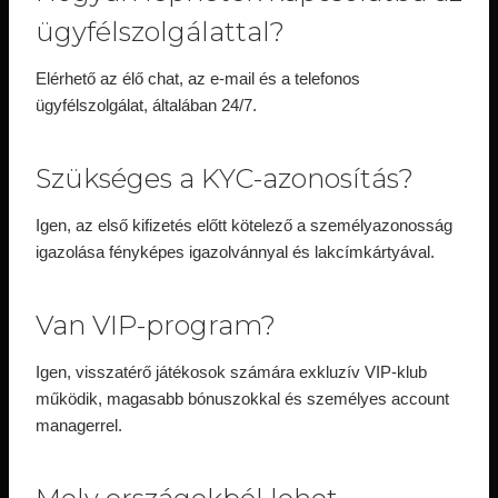
ügyfélszolgálattal?
Elérhető az élő chat, az e-mail és a telefonos
ügyfélszolgálat, általában 24/7.
Szükséges a KYC-azonosítás?
Igen, az első kifizetés előtt kötelező a személyazonosság
igazolása fényképes igazolvánnyal és lakcímkártyával.
Van VIP-program?
Igen, visszatérő játékosok számára exkluzív VIP-klub
működik, magasabb bónuszokkal és személyes account
managerrel.