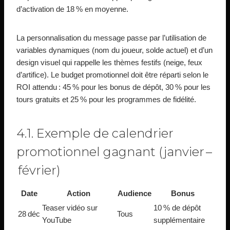
d’activation de 18 % en moyenne.
La personnalisation du message passe par l’utilisation de
variables dynamiques (nom du joueur, solde actuel) et d’un
design visuel qui rappelle les thèmes festifs (neige, feux
d’artifice). Le budget promotionnel doit être réparti selon le
ROI attendu : 45 % pour les bonus de dépôt, 30 % pour les
tours gratuits et 25 % pour les programmes de fidélité.
4.1. Exemple de calendrier
promotionnel gagnant (janvier –
février)
Date
Action
Audience
Bonus
Teaser vidéo sur
10 % de dépôt
28 déc
Tous
YouTube
supplémentaire