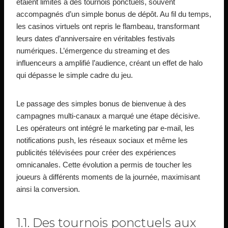
étaient limités à des tournois ponctuels, souvent
accompagnés d’un simple bonus de dépôt. Au fil du temps,
les casinos virtuels ont repris le flambeau, transformant
leurs dates d’anniversaire en véritables festivals
numériques. L’émergence du streaming et des
influenceurs a amplifié l’audience, créant un effet de halo
qui dépasse le simple cadre du jeu.
Le passage des simples bonus de bienvenue à des
campagnes multi‑canaux a marqué une étape décisive.
Les opérateurs ont intégré le marketing par e‑mail, les
notifications push, les réseaux sociaux et même les
publicités télévisées pour créer des expériences
omnicanales. Cette évolution a permis de toucher les
joueurs à différents moments de la journée, maximisant
ainsi la conversion.
1.1. Des tournois ponctuels aux