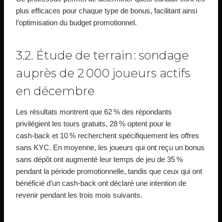
plus efficaces pour chaque type de bonus, facilitant ainsi
l’optimisation du budget promotionnel.
3.2. Étude de terrain : sondage
auprès de 2 000 joueurs actifs
en décembre
Les résultats montrent que 62 % des répondants
privilégient les tours gratuits, 28 % optent pour le
cash‑back et 10 % recherchent spécifiquement les offres
sans KYC. En moyenne, les joueurs qui ont reçu un bonus
sans dépôt ont augmenté leur temps de jeu de 35 %
pendant la période promotionnelle, tandis que ceux qui ont
bénéficié d’un cash‑back ont déclaré une intention de
revenir pendant les trois mois suivants.