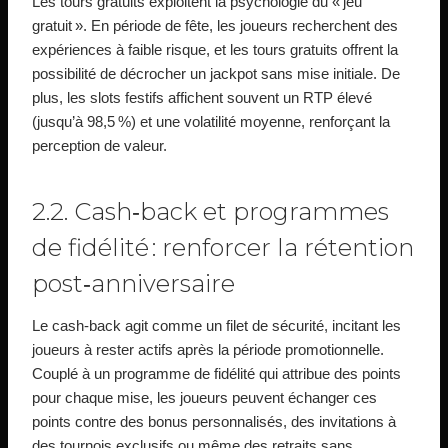
Les tours gratuits exploitent la psychologie du « jeu
gratuit ». En période de fête, les joueurs recherchent des
expériences à faible risque, et les tours gratuits offrent la
possibilité de décrocher un jackpot sans mise initiale. De
plus, les slots festifs affichent souvent un RTP élevé
(jusqu’à 98,5 %) et une volatilité moyenne, renforçant la
perception de valeur.
2.2. Cash‑back et programmes
de fidélité : renforcer la rétention
post‑anniversaire
Le cash‑back agit comme un filet de sécurité, incitant les
joueurs à rester actifs après la période promotionnelle.
Couplé à un programme de fidélité qui attribue des points
pour chaque mise, les joueurs peuvent échanger ces
points contre des bonus personnalisés, des invitations à
des tournois exclusifs ou même des retraits sans