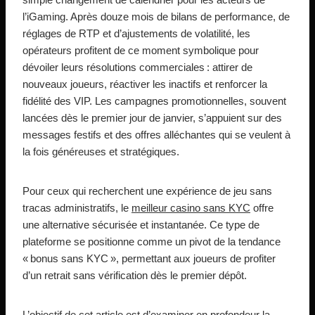
l’iGaming. Après douze mois de bilans de performance, de
réglages de RTP et d’ajustements de volatilité, les
opérateurs profitent de ce moment symbolique pour
dévoiler leurs résolutions commerciales : attirer de
nouveaux joueurs, réactiver les inactifs et renforcer la
fidélité des VIP. Les campagnes promotionnelles, souvent
lancées dès le premier jour de janvier, s’appuient sur des
messages festifs et des offres alléchantes qui se veulent à
la fois généreuses et stratégiques.
Pour ceux qui recherchent une expérience de jeu sans
tracas administratifs, le
meilleur casino sans KYC
offre
une alternative sécurisée et instantanée. Ce type de
plateforme se positionne comme un pivot de la tendance
« bonus sans KYC », permettant aux joueurs de profiter
d’un retrait sans vérification dès le premier dépôt.
L’objectif de cet article est d’examiner en profondeur la