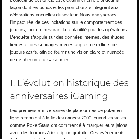
façon dont les bonus et les promotions s’intègrent aux
célébrations annuelles du secteur. Nous analyserons
l’impact réel de ces incitations sur le comportement des
joueurs, tout en mesurant la rentabilité pour les opérateurs.
L’enquête s’appuie sur des données internes, des études
tierces et des sondages menés auprès de milliers de
joueurs actifs, afin de fournir une vision claire et nuancée
de ce phénomène saisonnier.
1. L’évolution historique des
anniversaires iGaming
Les premiers anniversaires de plateformes de poker en
ligne remontent à la fin des années 2000, quand les salles
comme PokerStars ont commencé à marquer leurs jalons
avec des tournois à inscription gratuite. Ces événements