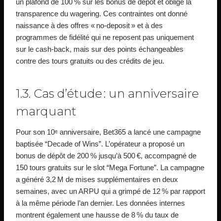
un plafond de 100 % sur les bonus de dépôt et oblige la
transparence du wagering. Ces contraintes ont donné
naissance à des offres « no‑deposit » et à des
programmes de fidélité qui ne reposent pas uniquement
sur le cash‑back, mais sur des points échangeables
contre des tours gratuits ou des crédits de jeu.
1.3. Cas d’étude : un anniversaire
marquant
Pour son 10ᵉ anniversaire, Bet365 a lancé une campagne
baptisée “Decade of Wins”. L’opérateur a proposé un
bonus de dépôt de 200 % jusqu’à 500 €, accompagné de
150 tours gratuits sur le slot “Mega Fortune”. La campagne
a généré 3,2 M de mises supplémentaires en deux
semaines, avec un ARPU qui a grimpé de 12 % par rapport
à la même période l’an dernier. Les données internes
montrent également une hausse de 8 % du taux de