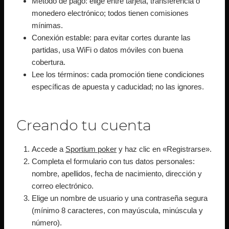
Método de pago: elige entre tarjeta, transferencia o
monedero electrónico; todos tienen comisiones
mínimas.
Conexión estable: para evitar cortes durante las
partidas, usa WiFi o datos móviles con buena
cobertura.
Lee los términos: cada promoción tiene condiciones
específicas de apuesta y caducidad; no las ignores.
Creando tu cuenta
Accede a
Sportium poker
y haz clic en «Registrarse».
Completa el formulario con tus datos personales:
nombre, apellidos, fecha de nacimiento, dirección y
correo electrónico.
Elige un nombre de usuario y una contraseña segura
(mínimo 8 caracteres, con mayúscula, minúscula y
número).