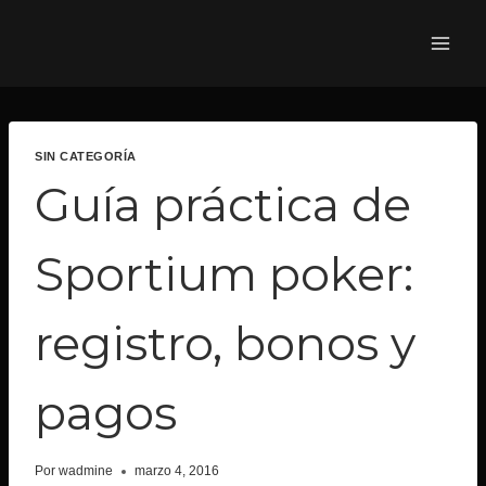
SIN CATEGORÍA
Guía práctica de
Sportium poker:
registro, bonos y
pagos
Por
wadmine
marzo 4, 2016