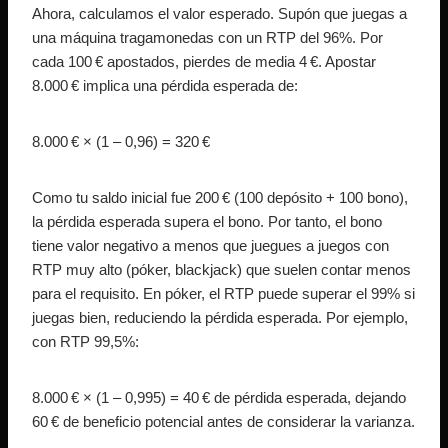
Ahora, calculamos el valor esperado. Supón que juegas a
una máquina tragamonedas con un RTP del 96%. Por
cada 100 € apostados, pierdes de media 4 €. Apostar
8.000 € implica una pérdida esperada de:
8.000 € × (1 – 0,96) = 320 €
Como tu saldo inicial fue 200 € (100 depósito + 100 bono),
la pérdida esperada supera el bono. Por tanto, el bono
tiene valor negativo a menos que juegues a juegos con
RTP muy alto (póker, blackjack) que suelen contar menos
para el requisito. En póker, el RTP puede superar el 99% si
juegas bien, reduciendo la pérdida esperada. Por ejemplo,
con RTP 99,5%:
8.000 € × (1 – 0,995) = 40 € de pérdida esperada, dejando
60 € de beneficio potencial antes de considerar la varianza.