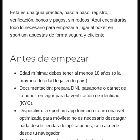
Esta es una guía práctica, paso a paso: registro,
verificación, bonos y pagos, sin rodeos. Aquí encontrarás
todo lo necesario para empezar a jugar al póker en
sportium apuestas de forma segura y eficiente.
Antes de empezar
Edad mínima: debes tener al menos 18 años (o la
mayoría de edad legal en tu país).
Documentación: prepara DNI, pasaporte o carnet de
conducir en vigor para la verificación de identidad
(KYC).
Dispositivo: la sportium app funciona como una web
optimizada para móviles; no es necesario descargar
nada desde tiendas de aplicaciones, solo accede
desde tu navegador.