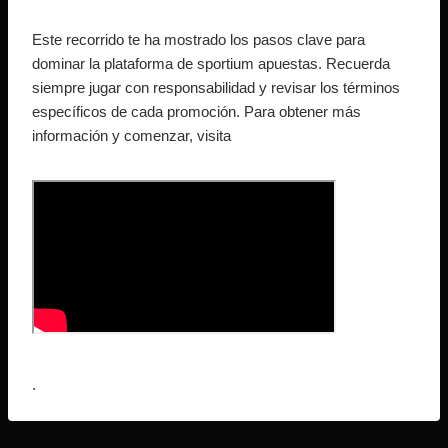
Este recorrido te ha mostrado los pasos clave para
dominar la plataforma de sportium apuestas. Recuerda
siempre jugar con responsabilidad y revisar los términos
específicos de cada promoción. Para obtener más
información y comenzar, visita
.