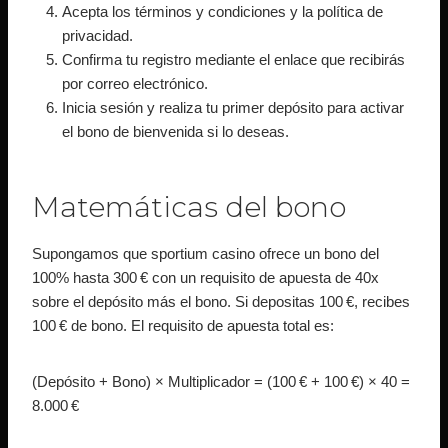
Acepta los términos y condiciones y la política de
privacidad.
Confirma tu registro mediante el enlace que recibirás
por correo electrónico.
Inicia sesión y realiza tu primer depósito para activar
el bono de bienvenida si lo deseas.
Matemáticas del bono
Supongamos que sportium casino ofrece un bono del
100% hasta 300 € con un requisito de apuesta de 40x
sobre el depósito más el bono. Si depositas 100 €, recibes
100 € de bono. El requisito de apuesta total es:
(Depósito + Bono) × Multiplicador = (100 € + 100 €) × 40 =
8.000 €