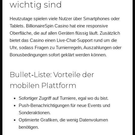
wichtig sind
Heutzutage spielen viele Nutzer über Smartphones oder
Tablets. BillionaireSpin Casino hat eine responsive
Oberfläche, die auf allen Geräten flüssig läuft. Zusätzlich
bietet das Casino einen Live‑Chat‑Support rund um die
Uhr, sodass Fragen zu Turnierregeln, Auszahlungen oder
Bonusbedingungen sofort geklärt werden können.
Bullet‑Liste: Vorteile der
mobilen Plattform
Sofortiger Zugriff auf Turniere, egal wo du bist.
Push‑Benachrichtigungen für neue Events und
Sonderaktionen.
Optimierte Grafiken, die wenig Datenvolumen
benötigen.