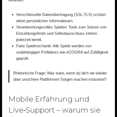
Verschlüsselte Datenübertragung (SSL‑TLS) schützt
deine persönlichen Informationen.
Verantwortungsvolles Spielen: Tools zum Setzen von
Einzahlungslimits und Selbstausschluss stehen
jederzeit bereit.
Faire Spielmechanik: Alle Spiele werden von
unabhängigen Prüflabors wie eCOGRA auf Zufälligkeit
geprüft.
Rhetorische Frage: Was wäre, wenn du dich nie wieder
über unsichere Plattformen Sorgen machen müsstest?
Mobile Erfahrung und
Live‑Support – warum sie