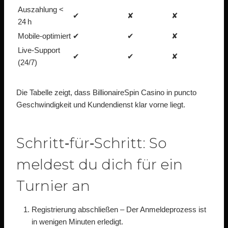
Auszahlung <
✔︎
✘
✘
24 h
Mobile‑optimiert
✔︎
✔︎
✘
Live‑Support
✔︎
✔︎
✘
(24/7)
Die Tabelle zeigt, dass BillionaireSpin Casino in puncto
Geschwindigkeit und Kundendienst klar vorne liegt.
Schritt‑für‑Schritt: So
meldest du dich für ein
Turnier an
Registrierung abschließen – Der Anmeldeprozess ist
in wenigen Minuten erledigt.