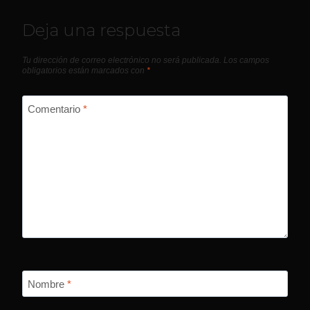
Deja una respuesta
Tu dirección de correo electrónico no será publicada.
Los campos
obligatorios están marcados con
*
Comentario
*
Nombre
*