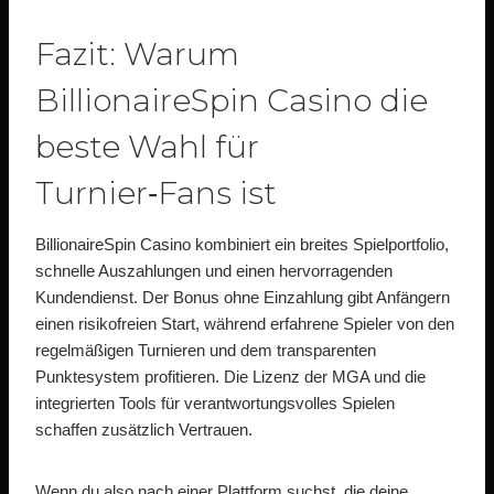
Fazit: Warum
BillionaireSpin Casino die
beste Wahl für
Turnier‑Fans ist
BillionaireSpin Casino kombiniert ein breites Spielportfolio,
schnelle Auszahlungen und einen hervorragenden
Kundendienst. Der Bonus ohne Einzahlung gibt Anfängern
einen risikofreien Start, während erfahrene Spieler von den
regelmäßigen Turnieren und dem transparenten
Punktesystem profitieren. Die Lizenz der MGA und die
integrierten Tools für verantwortungsvolles Spielen
schaffen zusätzlich Vertrauen.
Wenn du also nach einer Plattform suchst, die deine