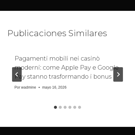
Publicaciones Similares
Pagamenti mobili nei casinò
moderni: come Apple Pay e Google
Pay stanno trasformando i bonus
Por
wadmine
mayo 16, 2026