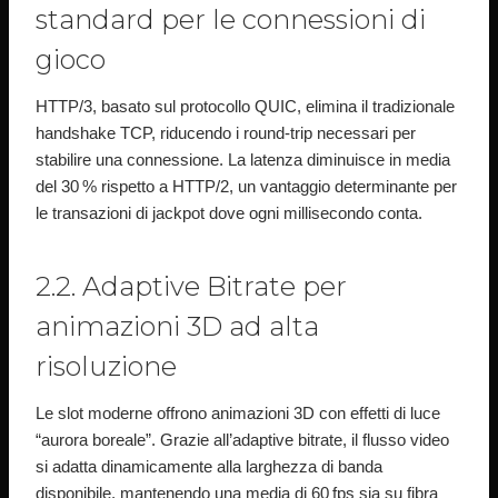
standard per le connessioni di
gioco
HTTP/3, basato sul protocollo QUIC, elimina il tradizionale
handshake TCP, riducendo i round‑trip necessari per
stabilire una connessione. La latenza diminuisce in media
del 30 % rispetto a HTTP/2, un vantaggio determinante per
le transazioni di jackpot dove ogni millisecondo conta.
2.2. Adaptive Bitrate per
animazioni 3D ad alta
risoluzione
Le slot moderne offrono animazioni 3D con effetti di luce
“aurora boreale”. Grazie all’adaptive bitrate, il flusso video
si adatta dinamicamente alla larghezza di banda
disponibile, mantenendo una media di 60 fps sia su fibra