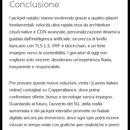
Conclusione
I jackpot natalizi stanno evolvendo grazie a quattro pilastri
fondamentali: velocità ultra‑rapida resa da architetture
cloud‑native e CDN avanzate, personalizzazione dinamica
guidata dall’intelligenza artificiale, sicurezza di livello
bancario con TLS 1.3, VRF e blockchain, e un forte
impegno verso la sostenibilità. I giocatori di oggi non
vogliono solo vincere; desiderano un’esperienza fluida,
trasparente e responsabile.
Per provare queste nuove soluzioni, visita i [casino italiani
online] consigliati su Copperalliance, dove potrai
confrontare offerte, bonus e tecnologie senza impegno.
Guardando al futuro, l’avvento del 5G, della realtà
aumentata e dei jackpot interattivi promette un Natale
digitale ancora più immersivo, dove ogni spin potrà essere
vissuto in tempo reale con grafiche iper‑realistiche e premi