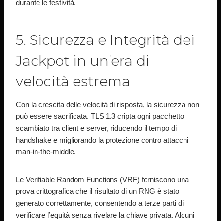
durante le festività.
5. Sicurezza e Integrità dei
Jackpot in un’era di
velocità estrema
Con la crescita delle velocità di risposta, la sicurezza non
può essere sacrificata. TLS 1.3 cripta ogni pacchetto
scambiato tra client e server, riducendo il tempo di
handshake e migliorando la protezione contro attacchi
man‑in‑the‑middle.
Le Verifiable Random Functions (VRF) forniscono una
prova crittografica che il risultato di un RNG è stato
generato correttamente, consentendo a terze parti di
verificare l’equità senza rivelare la chiave privata. Alcuni