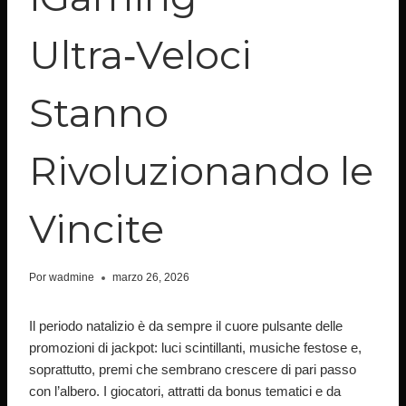
Ultra‑Veloci
Stanno
Rivoluzionando le
Vincite
Por
wadmine
marzo 26, 2026
Il periodo natalizio è da sempre il cuore pulsante delle
promozioni di jackpot: luci scintillanti, musiche festose e,
soprattutto, premi che sembrano crescere di pari passo
con l’albero. I giocatori, attratti da bonus tematici e da