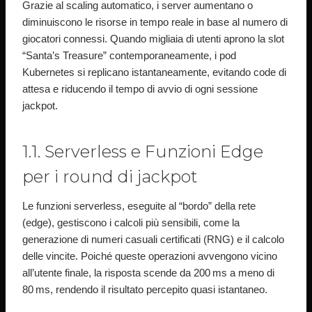
Grazie al scaling automatico, i server aumentano o
diminuiscono le risorse in tempo reale in base al numero di
giocatori connessi. Quando migliaia di utenti aprono la slot
“Santa’s Treasure” contemporaneamente, i pod
Kubernetes si replicano istantaneamente, evitando code di
attesa e riducendo il tempo di avvio di ogni sessione
jackpot.
1.1. Serverless e Funzioni Edge
per i round di jackpot
Le funzioni serverless, eseguite al “bordo” della rete
(edge), gestiscono i calcoli più sensibili, come la
generazione di numeri casuali certificati (RNG) e il calcolo
delle vincite. Poiché queste operazioni avvengono vicino
all’utente finale, la risposta scende da 200 ms a meno di
80 ms, rendendo il risultato percepito quasi istantaneo.