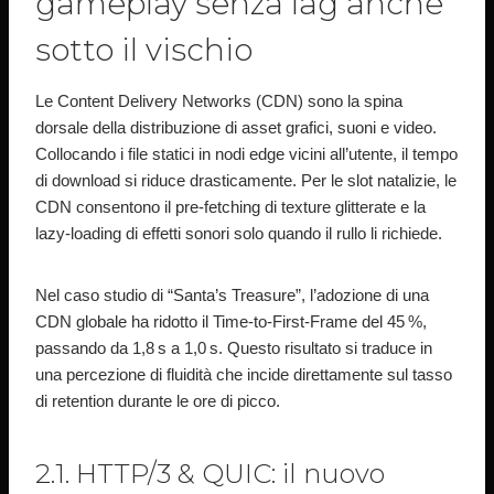
gameplay senza lag anche
sotto il vischio
Le Content Delivery Networks (CDN) sono la spina
dorsale della distribuzione di asset grafici, suoni e video.
Collocando i file statici in nodi edge vicini all’utente, il tempo
di download si riduce drasticamente. Per le slot natalizie, le
CDN consentono il pre‑fetching di texture glitterate e la
lazy‑loading di effetti sonori solo quando il rullo li richiede.
Nel caso studio di “Santa’s Treasure”, l’adozione di una
CDN globale ha ridotto il Time‑to‑First‑Frame del 45 %,
passando da 1,8 s a 1,0 s. Questo risultato si traduce in
una percezione di fluidità che incide direttamente sul tasso
di retention durante le ore di picco.
2.1. HTTP/3 & QUIC: il nuovo