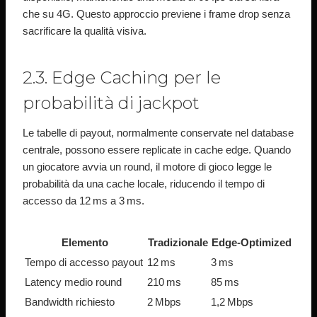
che su 4G. Questo approccio previene i frame drop senza
sacrificare la qualità visiva.
2.3. Edge Caching per le
probabilità di jackpot
Le tabelle di payout, normalmente conservate nel database
centrale, possono essere replicate in cache edge. Quando
un giocatore avvia un round, il motore di gioco legge le
probabilità da una cache locale, riducendo il tempo di
accesso da 12 ms a 3 ms.
Elemento
Tradizionale
Edge‑Optimized
Tempo di accesso payout
12 ms
3 ms
Latency medio round
210 ms
85 ms
Bandwidth richiesto
2 Mbps
1,2 Mbps