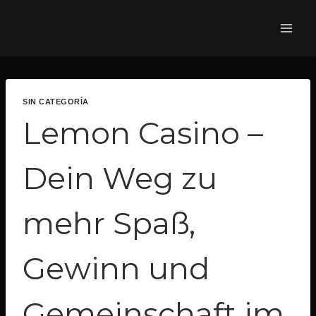
SIN CATEGORÍA
Lemon Casino –
Dein Weg zu
mehr Spaß,
Gewinn und
Gemeinschaft im