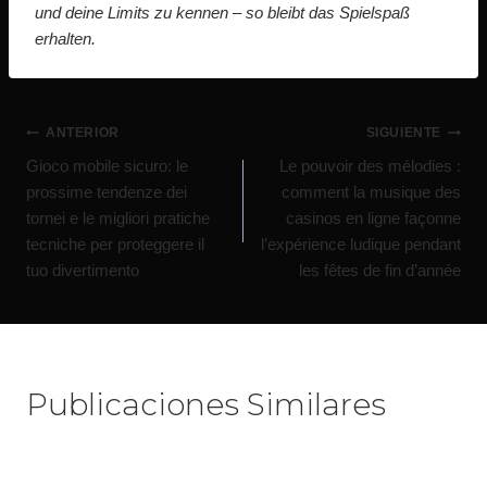
und deine Limits zu kennen – so bleibt das Spielspaß
erhalten.
ANTERIOR
SIGUIENTE
Gioco mobile sicuro: le
Le pouvoir des mélodies :
prossime tendenze dei
comment la musique des
tornei e le migliori pratiche
casinos en ligne façonne
tecniche per proteggere il
l’expérience ludique pendant
tuo divertimento
les fêtes de fin d’année
Publicaciones Similares