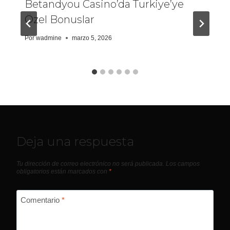
Betandyou Casino’da Turkiye’ye
Özel Bonuslar
Por
wadmine
marzo 5, 2026
Deja una respuesta
Tu dirección de correo electrónico no será publicada.
Los campos
obligatorios están marcados con
*
Comentario
*