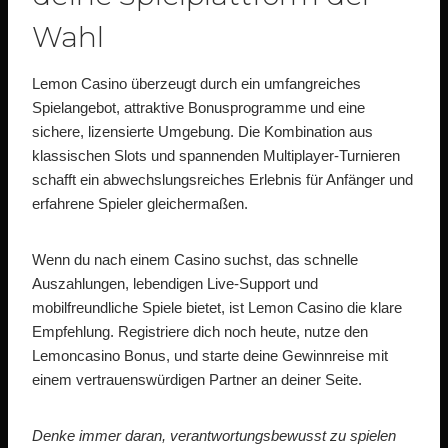
Wahl
Lemon Casino überzeugt durch ein umfangreiches
Spielangebot, attraktive Bonusprogramme und eine
sichere, lizensierte Umgebung. Die Kombination aus
klassischen Slots und spannenden Multiplayer‑Turnieren
schafft ein abwechslungsreiches Erlebnis für Anfänger und
erfahrene Spieler gleichermaßen.
Wenn du nach einem Casino suchst, das schnelle
Auszahlungen, lebendigen Live‑Support und
mobilfreundliche Spiele bietet, ist Lemon Casino die klare
Empfehlung. Registriere dich noch heute, nutze den
Lemoncasino Bonus, und starte deine Gewinnreise mit
einem vertrauenswürdigen Partner an deiner Seite.
Denke immer daran, verantwortungsbewusst zu spielen