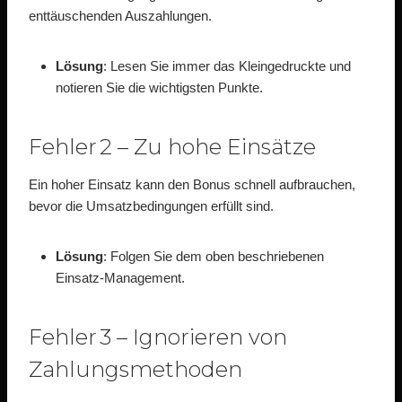
enttäuschenden Auszahlungen.
Lösung
: Lesen Sie immer das Kleingedruckte und
notieren Sie die wichtigsten Punkte.
Fehler 2 – Zu hohe Einsätze
Ein hoher Einsatz kann den Bonus schnell aufbrauchen,
bevor die Umsatzbedingungen erfüllt sind.
Lösung
: Folgen Sie dem oben beschriebenen
Einsatz‑Management.
Fehler 3 – Ignorieren von
Zahlungsmethoden