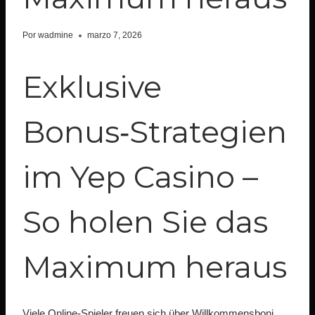
Por
wadmine
marzo 7, 2026
Exklusive
Bonus‑Strategien
im Yep Casino –
So holen Sie das
Maximum heraus
Viele Online‑Spieler freuen sich über Willkommensboni,