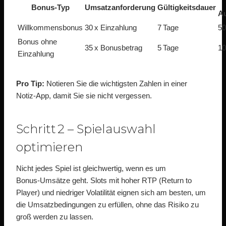
Bonus‑Typ
Umsatzanforderung
Gültigkeitsdauer
A
Willkommensbonus
30 x Einzahlung
7 Tage
50
Bonus ohne
35 x Bonusbetrag
5 Tage
10
Einzahlung
Pro Tip:
Notieren Sie die wichtigsten Zahlen in einer
Notiz‑App, damit Sie sie nicht vergessen.
Schritt 2 – Spielauswahl
optimieren
Nicht jedes Spiel ist gleichwertig, wenn es um
Bonus‑Umsätze geht. Slots mit hoher RTP (Return to
Player) und niedriger Volatilität eignen sich am besten, um
die Umsatzbedingungen zu erfüllen, ohne das Risiko zu
groß werden zu lassen.