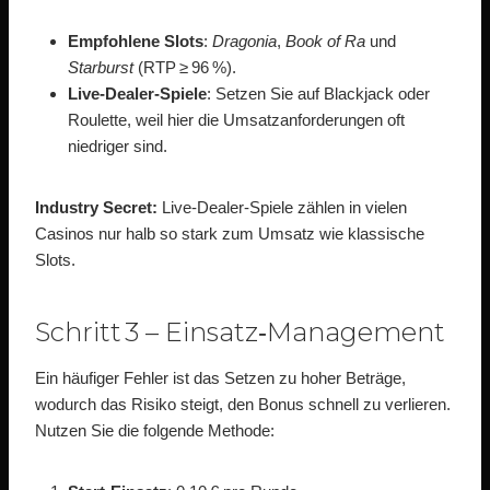
Empfohlene Slots
:
Dragonia
,
Book of Ra
und
Starburst
(RTP ≥ 96 %).
Live‑Dealer‑Spiele
: Setzen Sie auf Blackjack oder
Roulette, weil hier die Umsatzanforderungen oft
niedriger sind.
Industry Secret:
Live‑Dealer‑Spiele zählen in vielen
Casinos nur halb so stark zum Umsatz wie klassische
Slots.
Schritt 3 – Einsatz‑Management
Ein häufiger Fehler ist das Setzen zu hoher Beträge,
wodurch das Risiko steigt, den Bonus schnell zu verlieren.
Nutzen Sie die folgende Methode: