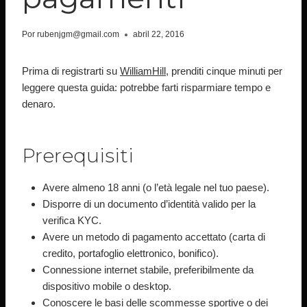
Por
rubenjgm@gmail.com
abril 22, 2016
Prima di registrarti su
WilliamHill
, prenditi cinque minuti per
leggere questa guida: potrebbe farti risparmiare tempo e
denaro.
Prerequisiti
Avere almeno 18 anni (o l’età legale nel tuo paese).
Disporre di un documento d’identità valido per la
verifica KYC.
Avere un metodo di pagamento accettato (carta di
credito, portafoglio elettronico, bonifico).
Connessione internet stabile, preferibilmente da
dispositivo mobile o desktop.
Conoscere le basi delle scommesse sportive o dei