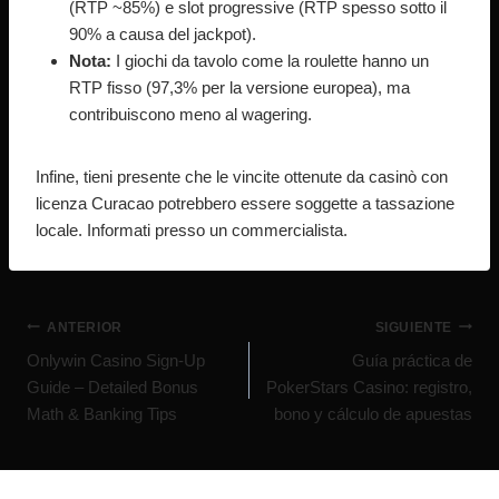
(RTP ~85%) e slot progressive (RTP spesso sotto il
90% a causa del jackpot).
Nota:
I giochi da tavolo come la roulette hanno un
RTP fisso (97,3% per la versione europea), ma
contribuiscono meno al wagering.
Infine, tieni presente che le vincite ottenute da casinò con
licenza Curacao potrebbero essere soggette a tassazione
locale. Informati presso un commercialista.
ANTERIOR
SIGUIENTE
Onlywin Casino Sign-Up
Guía práctica de
Guide – Detailed Bonus
PokerStars Casino: registro,
Math & Banking Tips
bono y cálculo de apuestas