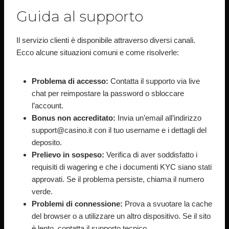
Guida al supporto
Il servizio clienti è disponibile attraverso diversi canali.
Ecco alcune situazioni comuni e come risolverle:
Problema di accesso:
Contatta il supporto via live
chat per reimpostare la password o sbloccare
l’account.
Bonus non accreditato:
Invia un’email all’indirizzo
support@casino.it con il tuo username e i dettagli del
deposito.
Prelievo in sospeso:
Verifica di aver soddisfatto i
requisiti di wagering e che i documenti KYC siano stati
approvati. Se il problema persiste, chiama il numero
verde.
Problemi di connessione:
Prova a svuotare la cache
del browser o a utilizzare un altro dispositivo. Se il sito
è lento, contatta il supporto tecnico.