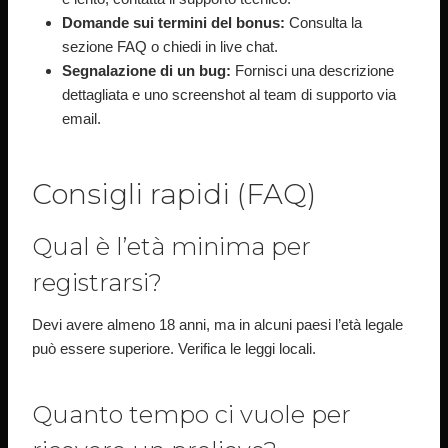
Domande sui termini del bonus:
Consulta la
sezione FAQ o chiedi in live chat.
Segnalazione di un bug:
Fornisci una descrizione
dettagliata e uno screenshot al team di supporto via
email.
Consigli rapidi (FAQ)
Qual è l’età minima per
registrarsi?
Devi avere almeno 18 anni, ma in alcuni paesi l’età legale
può essere superiore. Verifica le leggi locali.
Quanto tempo ci vuole per