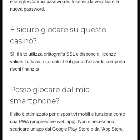
e scegli «Cambia password». Inserisci la vecchia e la
nuova password.
È sicuro giocare su questo
casinò?
Sì, il sito utilizza crittografia SSL e dispone di licenze
valide. Tuttavia, ricordati che il gioco d’azzardo comporta
rischi finanziari.
Posso giocare dal mio
smartphone?
Il sito è ottimizzato per dispositivi mobili e funziona come
una PWA (progressive web app). Non è necessario
scaricare un’app dal Google Play Store o dall’App Store.