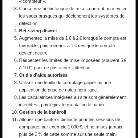
« compteur ».
Conservez un historique de mise cohérent pour éviter
les sauts brusques qui déclenchent les systèmes de
détection.
Bet‑sizing discret
Augmentez la mise de 1 € à 2 € lorsque le compte est
favorable, puis revenez à 1 € dès que le compte
devient neutre.
Respectez les limites de mise imposées (souvent 5 €
à 10 €) pour ne pas attirer l’attention.
Outils d’aide autorisés
Utilisez une feuille de comptage papier ou une
application de prise de notes hors ligne.
Les calculatrices intégrées au site sont généralement
interdites ; privilégiez le mental ou le papier.
Gestion de la bankroll
Allouez une bankroll distincte pour les sessions de
comptage, par exemple 1 000 €, et ne misez jamais
plus de 2 % de cette somme sur une seule main.