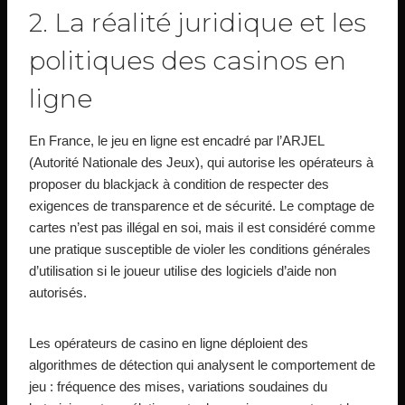
2. La réalité juridique et les
politiques des casinos en
ligne
En France, le jeu en ligne est encadré par l’ARJEL
(Autorité Nationale des Jeux), qui autorise les opérateurs à
proposer du blackjack à condition de respecter des
exigences de transparence et de sécurité. Le comptage de
cartes n’est pas illégal en soi, mais il est considéré comme
une pratique susceptible de violer les conditions générales
d’utilisation si le joueur utilise des logiciels d’aide non
autorisés.
Les opérateurs de casino en ligne déploient des
algorithmes de détection qui analysent le comportement de
jeu : fréquence des mises, variations soudaines du