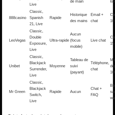
de main
lo
Live
Classic,
Historique
Email +
Ca
888casino
Spanish
Rapide
des mains
chat
10
21, Live
Classic,
Aucun
Double
Ca
LeoVegas
Ultra‑rapide
(focus
Live chat
Exposure,
15
mobile)
Live
Classic,
Tableau de
Ma
Blackjack
Téléphone,
Unibet
Moyenne
suivi
dé
Surrender,
chat
(payant)
10
Live
Classic,
Bo
Blackjack
Chat +
Mr Green
Rapide
Aucun
sa
Switch,
FAQ
wa
Live