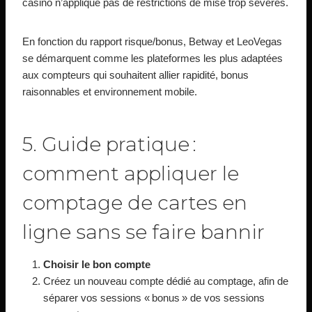
casino n’applique pas de restrictions de mise trop sévères.
En fonction du rapport risque/bonus, Betway et LeoVegas
se démarquent comme les plateformes les plus adaptées
aux compteurs qui souhaitent allier rapidité, bonus
raisonnables et environnement mobile.
5. Guide pratique :
comment appliquer le
comptage de cartes en
ligne sans se faire bannir
Choisir le bon compte
Créez un nouveau compte dédié au comptage, afin de
séparer vos sessions « bonus » de vos sessions