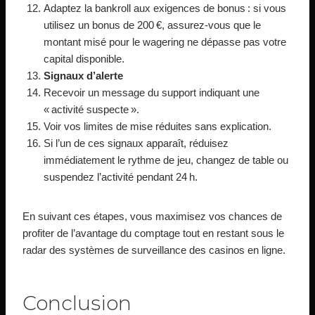
Adaptez la bankroll aux exigences de bonus : si vous
utilisez un bonus de 200 €, assurez‑vous que le
montant misé pour le wagering ne dépasse pas votre
capital disponible.
Signaux d’alerte
Recevoir un message du support indiquant une
« activité suspecte ».
Voir vos limites de mise réduites sans explication.
Si l’un de ces signaux apparaît, réduisez
immédiatement le rythme de jeu, changez de table ou
suspendez l’activité pendant 24 h.
En suivant ces étapes, vous maximisez vos chances de
profiter de l’avantage du comptage tout en restant sous le
radar des systèmes de surveillance des casinos en ligne.
Conclusion