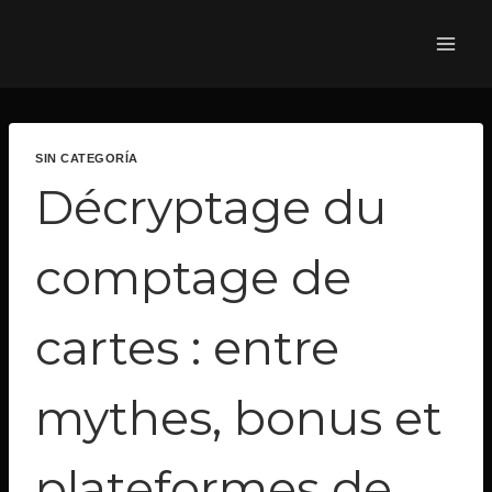
SIN CATEGORÍA
Décryptage du
comptage de
cartes : entre
mythes, bonus et
plateformes de