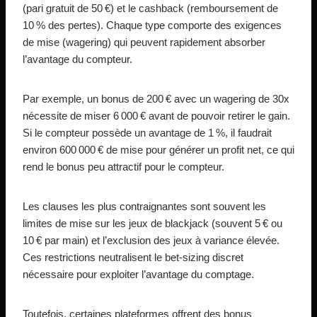
(pari gratuit de 50 €) et le cashback (remboursement de
10 % des pertes). Chaque type comporte des exigences
de mise (wagering) qui peuvent rapidement absorber
l’avantage du compteur.
Par exemple, un bonus de 200 € avec un wagering de 30x
nécessite de miser 6 000 € avant de pouvoir retirer le gain.
Si le compteur possède un avantage de 1 %, il faudrait
environ 600 000 € de mise pour générer un profit net, ce qui
rend le bonus peu attractif pour le compteur.
Les clauses les plus contraignantes sont souvent les
limites de mise sur les jeux de blackjack (souvent 5 € ou
10 € par main) et l’exclusion des jeux à variance élevée.
Ces restrictions neutralisent le bet‑sizing discret
nécessaire pour exploiter l’avantage du comptage.
Toutefois, certaines plateformes offrent des bonus