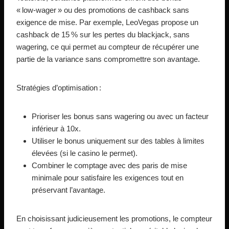
« low‑wager » ou des promotions de cashback sans
exigence de mise. Par exemple, LeoVegas propose un
cashback de 15 % sur les pertes du blackjack, sans
wagering, ce qui permet au compteur de récupérer une
partie de la variance sans compromettre son avantage.
Stratégies d’optimisation :
Prioriser les bonus sans wagering ou avec un facteur
inférieur à 10x.
Utiliser le bonus uniquement sur des tables à limites
élevées (si le casino le permet).
Combiner le comptage avec des paris de mise
minimale pour satisfaire les exigences tout en
préservant l’avantage.
En choisissant judicieusement les promotions, le compteur