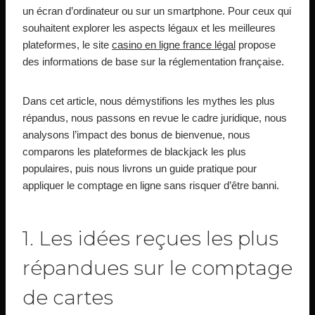
un écran d’ordinateur ou sur un smartphone. Pour ceux qui
souhaitent explorer les aspects légaux et les meilleures
plateformes, le site
casino en ligne france légal
propose
des informations de base sur la réglementation française.
Dans cet article, nous démystifions les mythes les plus
répandus, nous passons en revue le cadre juridique, nous
analysons l’impact des bonus de bienvenue, nous
comparons les plateformes de blackjack les plus
populaires, puis nous livrons un guide pratique pour
appliquer le comptage en ligne sans risquer d’être banni.
1. Les idées reçues les plus
répandues sur le comptage
de cartes