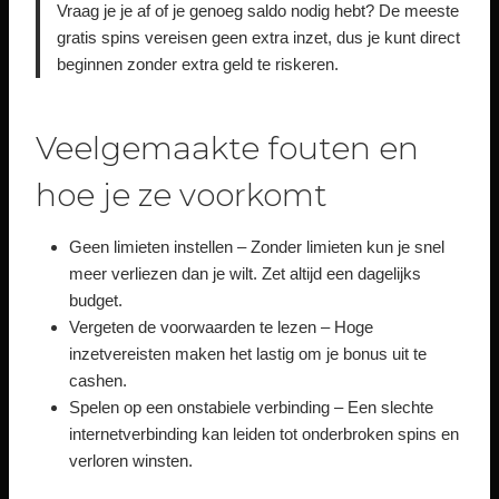
Vraag je je af of je genoeg saldo nodig hebt? De meeste
gratis spins vereisen geen extra inzet, dus je kunt direct
beginnen zonder extra geld te riskeren.
Veelgemaakte fouten en
hoe je ze voorkomt
Geen limieten instellen – Zonder limieten kun je snel
meer verliezen dan je wilt. Zet altijd een dagelijks
budget.
Vergeten de voorwaarden te lezen – Hoge
inzetvereisten maken het lastig om je bonus uit te
cashen.
Spelen op een onstabiele verbinding – Een slechte
internetverbinding kan leiden tot onderbroken spins en
verloren winsten.