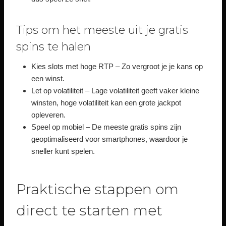
Tips om het meeste uit je gratis
spins te halen
Kies slots met hoge RTP – Zo vergroot je je kans op
een winst.
Let op volatiliteit – Lage volatiliteit geeft vaker kleine
winsten, hoge volatiliteit kan een grote jackpot
opleveren.
Speel op mobiel – De meeste gratis spins zijn
geoptimaliseerd voor smartphones, waardoor je
sneller kunt spelen.
Praktische stappen om
direct te starten met