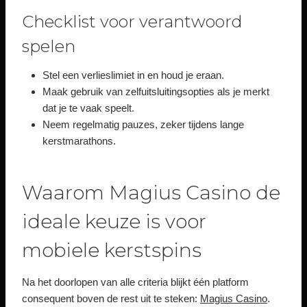
Checklist voor verantwoord
spelen
Stel een verlieslimiet in en houd je eraan.
Maak gebruik van zelfuitsluitingsopties als je merkt
dat je te vaak speelt.
Neem regelmatig pauzes, zeker tijdens lange
kerstmarathons.
Waarom Magius Casino de
ideale keuze is voor
mobiele kerstspins
Na het doorlopen van alle criteria blijkt één platform
consequent boven de rest uit te steken:
Magius Casino
.