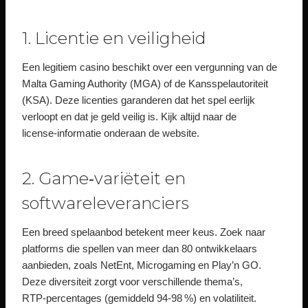
1. Licentie en veiligheid
Een legitiem casino beschikt over een vergunning van de
Malta Gaming Authority (MGA) of de Kansspelautoriteit
(KSA). Deze licenties garanderen dat het spel eerlijk
verloopt en dat je geld veilig is. Kijk altijd naar de
license‑informatie onderaan de website.
2. Game‑variëteit en
softwareleveranciers
Een breed spelaanbod betekent meer keus. Zoek naar
platforms die spellen van meer dan 80 ontwikkelaars
aanbieden, zoals NetEnt, Microgaming en Play’n GO.
Deze diversiteit zorgt voor verschillende thema’s,
RTP‑percentages (gemiddeld 94‑98 %) en volatiliteit.