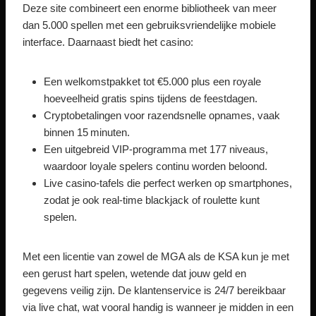
Deze site combineert een enorme bibliotheek van meer
dan 5.000 spellen met een gebruiksvriendelijke mobiele
interface. Daarnaast biedt het casino:
Een welkomstpakket tot €5.000 plus een royale
hoeveelheid gratis spins tijdens de feestdagen.
Cryptobetalingen voor razendsnelle opnames, vaak
binnen 15 minuten.
Een uitgebreid VIP‑programma met 177 niveaus,
waardoor loyale spelers continu worden beloond.
Live casino‑tafels die perfect werken op smartphones,
zodat je ook real‑time blackjack of roulette kunt
spelen.
Met een licentie van zowel de MGA als de KSA kun je met
een gerust hart spelen, wetende dat jouw geld en
gegevens veilig zijn. De klantenservice is 24/7 bereikbaar
via live chat, wat vooral handig is wanneer je midden in een