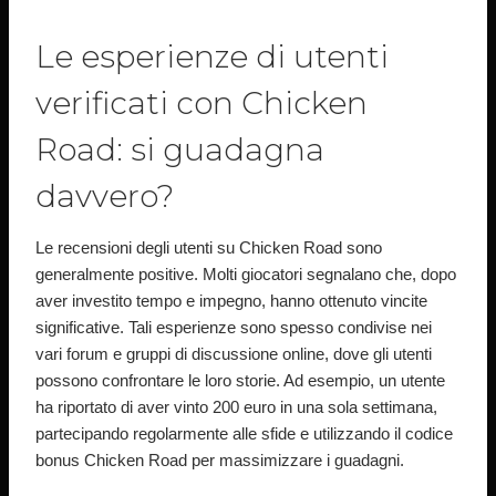
Le esperienze di utenti
verificati con Chicken
Road: si guadagna
davvero?
Le recensioni degli utenti su Chicken Road sono
generalmente positive. Molti giocatori segnalano che, dopo
aver investito tempo e impegno, hanno ottenuto vincite
significative. Tali esperienze sono spesso condivise nei
vari forum e gruppi di discussione online, dove gli utenti
possono confrontare le loro storie. Ad esempio, un utente
ha riportato di aver vinto 200 euro in una sola settimana,
partecipando regolarmente alle sfide e utilizzando il codice
bonus Chicken Road per massimizzare i guadagni.