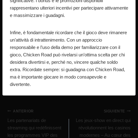
significative. I bonus e le promozioni disponibili
rappresentano ulteriori incentivi per partecipare attivamente
e massimizzare i guadagni.
Infine, è fondamentale ricordare che il gioco deve rimanere
un’attività di intrattenimento. Con un approccio
responsabile e l’uso della demo per familiarizzare con il
gioco, Chicken Road può rivelarsi un’ottima scelta per chi
desidera divertirsi e, perché no, vincere qualche soldo
extra. Ricordate sempre: si guadagna con Chicken Road,
ma è importante giocare in modo consapevole e
divertente.
ANTERIOR
SIGUIENTE
Les partenariats de
Les jeux‑show en direct qui
streaming qui redéfinissent
révolutionnent les casinos
les programmes VIP des
modernes – Au cœur des