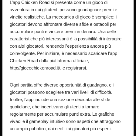
L’app Chicken Road si presenta come un gioco di
avventura in cui gli utenti possono guadagnare premi e
vincite realistiche. La meccanica di gioco è semplice: i
giocatori devono affrontare diverse sfide e ostacoli per
accumulare punti e vincere premi in denaro. Una delle
caratteristiche più interessanti è la possibilità di interagire
con altri giocatori, rendendo l’esperienza ancora più
coinvolgente. Per iniziare, è necessario scaricare l’app
Chicken Road dalla piattaforma ufficiale,
http://giocochickenroad.it/
, e registrarsi.
Ogni partita offre diverse opportunità di guadagno, e i
giocatori possono scegliere tra vari livelli di difficoltà.
Inoltre, l’app include una sezione dedicata alle sfide
quotidiane, che incentivano gli utenti a tornare
regolarmente per accumulare punti extra. Le grafiche
vivaci e il gameplay intuitivo sono aspetti che attraggono
un ampio pubblico, dai neofiti ai giocatori più esperti.