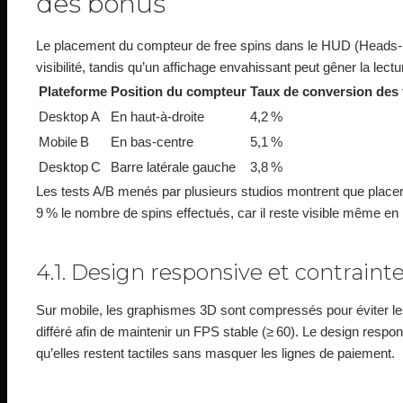
des bonus
Le placement du compteur de free spins dans le HUD (Heads‑Up 
visibilité, tandis qu’un affichage envahissant peut gêner la lect
Plateforme
Position du compteur
Taux de conversion des 
Desktop A
En haut‑à‑droite
4,2 %
Mobile B
En bas‑centre
5,1 %
Desktop C
Barre latérale gauche
3,8 %
Les tests A/B menés par plusieurs studios montrent que place
9 % le nombre de spins effectués, car il reste visible même en 
4.1. Design responsive et contrain
Sur mobile, les graphismes 3D sont compressés pour éviter les 
différé afin de maintenir un FPS stable (≥ 60). Le design respon
qu’elles restent tactiles sans masquer les lignes de paiement.