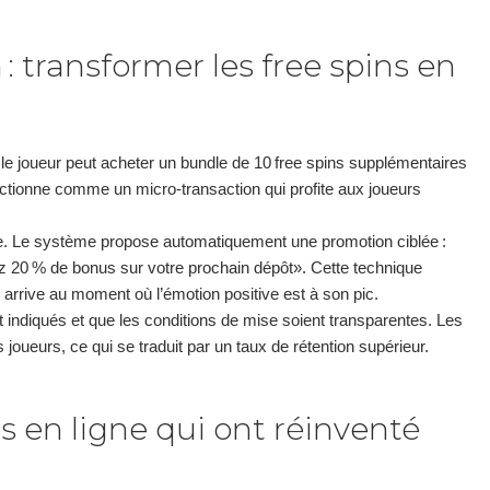
: transformer les free spins en
le joueur peut acheter un bundle de 10 free spins supplémentaires
 fonctionne comme un micro‑transaction qui profite aux joueurs
sie. Le système propose automatiquement une promotion ciblée :
z 20 % de bonus sur votre prochain dépôt». Cette technique
 arrive au moment où l’émotion positive est à son pic.
t indiqués et que les conditions de mise soient transparentes. Les
oueurs, ce qui se traduit par un taux de rétention supérieur.
os en ligne qui ont réinventé