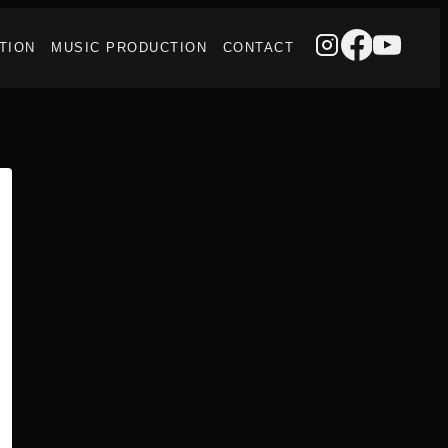
TION
MUSIC PRODUCTION
CONTACT