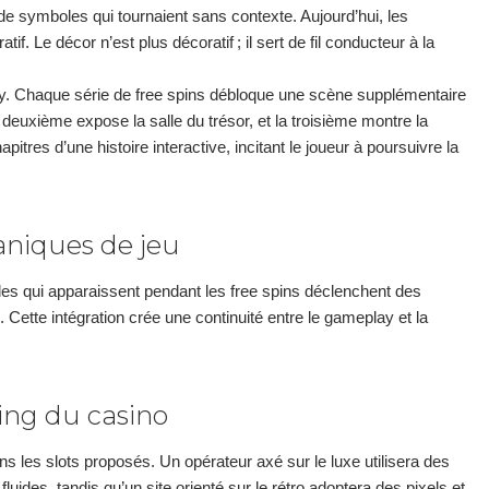
 de symboles qui tournaient sans contexte. Aujourd’hui, les
. Le décor n’est plus décoratif ; il sert de fil conducteur à la
. Chaque série de free spins débloque une scène supplémentaire
 deuxième expose la salle du trésor, et la troisième montre la
pitres d’une histoire interactive, incitant le joueur à poursuivre la
caniques de jeu
les qui apparaissent pendant les free spins déclenchent des
Cette intégration crée une continuité entre le gameplay et la
ing du casino
ns les slots proposés. Un opérateur axé sur le luxe utilisera des
uides, tandis qu’un site orienté sur le rétro adoptera des pixels et