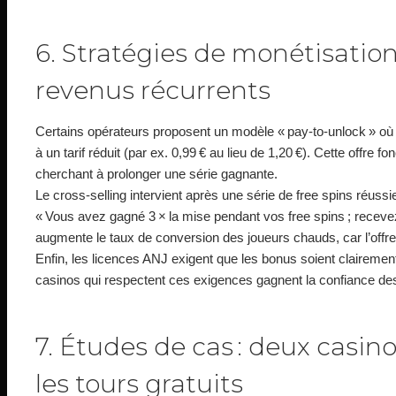
6. Stratégies de monétisation 
revenus récurrents
Certains opérateurs proposent un modèle « pay‑to‑unlock » où 
à un tarif réduit (par ex. 0,99 € au lieu de 1,20 €). Cette offre
cherchant à prolonger une série gagnante.
Le cross‑selling intervient après une série de free spins réus
« Vous avez gagné 3 × la mise pendant vos free spins ; receve
augmente le taux de conversion des joueurs chauds, car l’offre
Enfin, les licences ANJ exigent que les bonus soient clairemen
casinos qui respectent ces exigences gagnent la confiance des j
7. Études de cas : deux casin
les tours gratuits