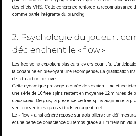
des effets VHS. Cette cohérence renforce la reconnaissance de
comme partie intégrante du branding.
2. Psychologie du joueur : co
déclenchent le « flow »
Les free spins exploitent plusieurs leviers cognitifs. L’anticip
la dopamine en prévoyant une récompense. La gratification ins
de rétroaction positive.
Cette dynamique prolonge la durée de session. Une étude inte
une série de 10 free spins restent en moyenne 12 minutes de 
classiques. De plus, la présence de free spins augmente la pro
veut convertir les gains virtuels en argent réel.
Le « flow » ainsi généré repose sur trois piliers : un défi mes
et une perte de conscience du temps grâce à l’immersion visue