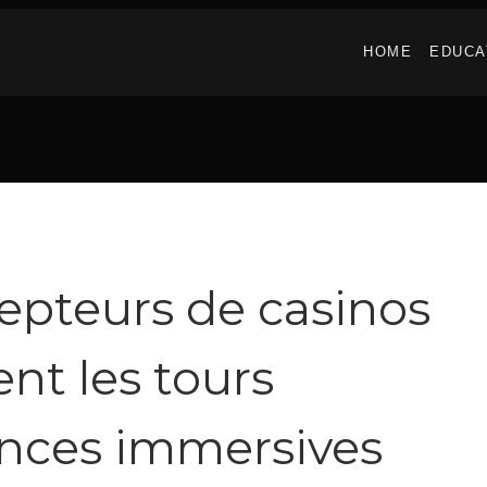
HOME
EDUCA
pteurs de casinos
nt les tours
ences immersives