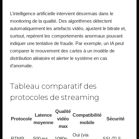
L’intelligence artificielle intervient désormais dans le
monitoring de la qualité. Des algorithmes détectent
automatiquement les artefacts vidéo, ajustent le bitrate et,
surtout, repèrent les comportements anormaux pouvant
indiquer une tentative de fraude. Par exemple, un IA peut
comparer le mouvement des cartes à un modèle de
distribution aléatoire et alerter le système en cas
d’anomalie.
Tableau comparatif des
protocoles de streaming
Qualité
Latence
Compatibilité
Protocole
vidéo
Sécurité
moyenne
mobile
max
Oui (via
RTMP
500 ms
1080p
SSL/TLS