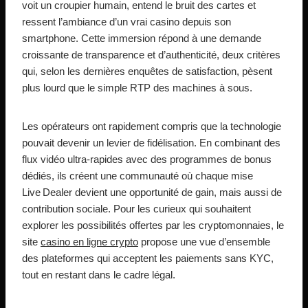
voit un croupier humain, entend le bruit des cartes et
ressent l’ambiance d’un vrai casino depuis son
smartphone. Cette immersion répond à une demande
croissante de transparence et d’authenticité, deux critères
qui, selon les dernières enquêtes de satisfaction, pèsent
plus lourd que le simple RTP des machines à sous.
Les opérateurs ont rapidement compris que la technologie
pouvait devenir un levier de fidélisation. En combinant des
flux vidéo ultra‑rapides avec des programmes de bonus
dédiés, ils créent une communauté où chaque mise
Live Dealer devient une opportunité de gain, mais aussi de
contribution sociale. Pour les curieux qui souhaitent
explorer les possibilités offertes par les cryptomonnaies, le
site
casino en ligne crypto
propose une vue d’ensemble
des plateformes qui acceptent les paiements sans KYC,
tout en restant dans le cadre légal.