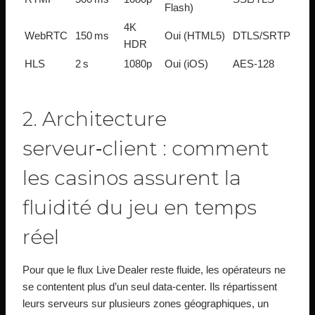
Flash)
4K
WebRTC
150 ms
Oui (HTML5)
DTLS/SRTP
HDR
HLS
2 s
1080p
Oui (iOS)
AES‑128
2. Architecture
serveur‑client : comment
les casinos assurent la
fluidité du jeu en temps
réel
Pour que le flux Live Dealer reste fluide, les opérateurs ne
se contentent plus d’un seul data‑center. Ils répartissent
leurs serveurs sur plusieurs zones géographiques, un