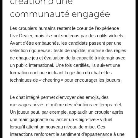
création d’une
communauté engagée
Les croupiers humains restent le cœur de l’expérience
Live Dealer, mais ils sont soutenus par des outils virtuels.
Avant d’être embauchés, les candidats passent par une
sélection rigoureuse : tests de rapidité, maîtrise des règles
de chaque jeu et évaluation de la capacité à interagir avec
un public international. Une fois certifiés, ils suivent une
formation continue incluant la gestion du chat et les
techniques de « cheering » pour encourager les joueurs.
Le chat intégré permet d’envoyer des emojis, des
messages privés et même des réactions en temps réel.
Un joueur peut, par exemple, applaudir un croupier après
une main gagnante ou lancer un « high‑five » virtuel
lorsqu’il atteint un nouveau niveau de mise. Ces
interactions renforcent le sentiment d’appartenance à une