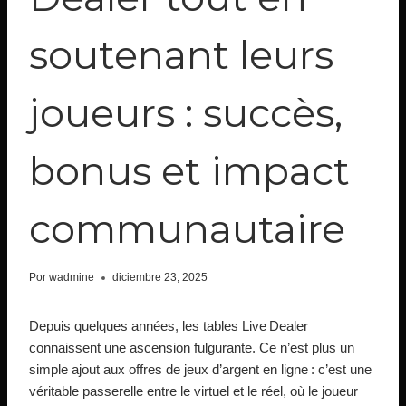
soutenant leurs
joueurs : succès,
bonus et impact
communautaire
Por
wadmine
diciembre 23, 2025
Depuis quelques années, les tables Live Dealer
connaissent une ascension fulgurante. Ce n’est plus un
simple ajout aux offres de jeux d’argent en ligne : c’est une
véritable passerelle entre le virtuel et le réel, où le joueur