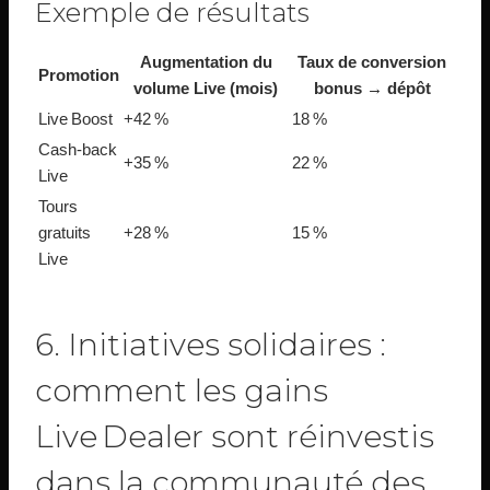
Exemple de résultats
Augmentation du
Taux de conversion
Promotion
volume Live (mois)
bonus → dépôt
Live Boost
+42 %
18 %
Cash‑back
+35 %
22 %
Live
Tours
gratuits
+28 %
15 %
Live
6. Initiatives solidaires :
comment les gains
Live Dealer sont réinvestis
dans la communauté des