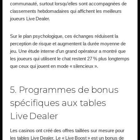
communauté, surtout lorsqu’elles sont accompagnées de
classements hebdomadaires qui affichent les meilleurs
joueurs Live Dealer.
Sur le plan psychologique, ces échanges réduisent la
perception de risque et augmentent la durée moyenne de
jeu. Une étude interne d’un grand opérateur a montré que
les joueurs qui utilisent le chat restent 27 % plus longtemps
que ceux qui jouent en mode « silencieux ».
5. Programmes de bonus
spécifiques aux tables
Live Dealer
Les casinos ont créé des offres taillées sur mesure pour
les tables Live Dealer. Le « Live Boost » est un bonus de