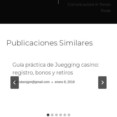
Comunicazione in Tempo
Reale
Publicaciones Similares
Guía práctica de Juegging casino:
registro, bonos y retiros
Por
rubenjgm@gmail.com
enero 8, 2018