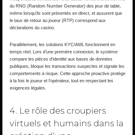
du RNG (Random Number Generator) des jeux de table,
même lorsqu’ils sont présentés en direct, et assurent que
le taux de retour au joueur (RTP) correspond aux
déclarations du casino.
Parallèlement, les solutions KYC/AML fonctionnent en
temps réel. Lors d’une première connexion, le système
compare les pièces d’identité aux bases de données
publiques, bloque les transactions suspectes et signale les
comportements à risque. Cette approche proactive protège
à la fois le joueur et l’opérateur, tout en respectant les
exigences légales.
4. Le rôle des croupiers
virtuels et humains dans la