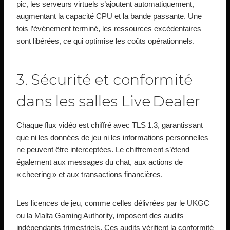
pic, les serveurs virtuels s’ajoutent automatiquement,
augmentant la capacité CPU et la bande passante. Une
fois l’événement terminé, les ressources excédentaires
sont libérées, ce qui optimise les coûts opérationnels.
3. Sécurité et conformité
dans les salles Live Dealer
Chaque flux vidéo est chiffré avec TLS 1.3, garantissant
que ni les données de jeu ni les informations personnelles
ne peuvent être interceptées. Le chiffrement s’étend
également aux messages du chat, aux actions de
« cheering » et aux transactions financières.
Les licences de jeu, comme celles délivrées par le UKGC
ou la Malta Gaming Authority, imposent des audits
indépendants trimestriels. Ces audits vérifient la conformité