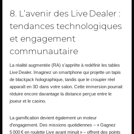
8. L’avenir des Live Dealer :
tendances technologiques
et engagement
communautaire
La réalité augmentée (RA) s’apprête à redéfinir les tables
Live Dealer. Imaginez un smartphone qui projette un tapis
de blackjack holographique, tandis que le croupier réel
apparaît en 3D dans votre salon. Cette immersion pourrait
réduire encore davantage la distance perçue entre le
joueur et le casino.
La gamification devient également un moteur
d’engagement. Des missions quotidiennes – « Gagnez
5 000 € en roulette Live avant minuit » – offrent des points