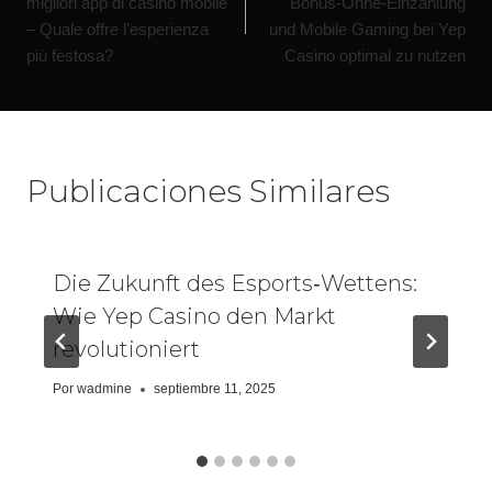
migliori app di casino mobile
Bonus‑Ohne‑Einzahlung
– Quale offre l’esperienza
und Mobile Gaming bei Yep
più festosa?
Casino optimal zu nutzen
Publicaciones Similares
Die Zukunft des Esports‑Wettens:
Wie Yep Casino den Markt
revolutioniert
Por
wadmine
septiembre 11, 2025