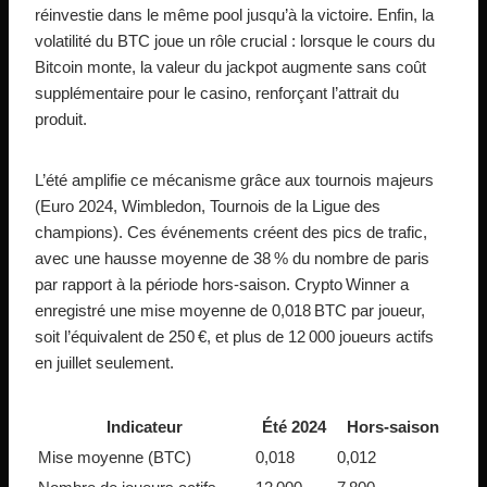
réinvestie dans le même pool jusqu’à la victoire. Enfin, la
volatilité du BTC joue un rôle crucial : lorsque le cours du
Bitcoin monte, la valeur du jackpot augmente sans coût
supplémentaire pour le casino, renforçant l’attrait du
produit.
L’été amplifie ce mécanisme grâce aux tournois majeurs
(Euro 2024, Wimbledon, Tournois de la Ligue des
champions). Ces événements créent des pics de trafic,
avec une hausse moyenne de 38 % du nombre de paris
par rapport à la période hors‑saison. Crypto Winner a
enregistré une mise moyenne de 0,018 BTC par joueur,
soit l’équivalent de 250 €, et plus de 12 000 joueurs actifs
en juillet seulement.
Indicateur
Été 2024
Hors‑saison
Mise moyenne (BTC)
0,018
0,012