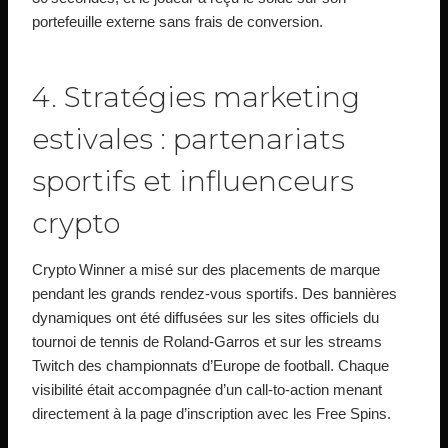
portefeuille externe sans frais de conversion.
4. Stratégies marketing
estivales : partenariats
sportifs et influenceurs
crypto
Crypto Winner a misé sur des placements de marque
pendant les grands rendez‑vous sportifs. Des bannières
dynamiques ont été diffusées sur les sites officiels du
tournoi de tennis de Roland‑Garros et sur les streams
Twitch des championnats d’Europe de football. Chaque
visibilité était accompagnée d’un call‑to‑action menant
directement à la page d’inscription avec les Free Spins.