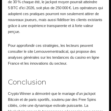
de 30 % chaque été, le jackpot moyen pourrait atteindre
5 BTC d’ici 2026, soit plus de 250 000 €. Les opérateurs qui
adoptent ces pratiques pourront non seulement attirer de
nouveaux joueurs, mais aussi fidéliser les clients existants
grâce à une expérience transparente et à forte valeur
perçue.
Pour approfondir ces stratégies, les lecteurs peuvent
consulter le site Lemouvementradical, qui propose des
analyses générales sur les tendances du casino en ligne
France et les innovations du secteur.
Conclusion
Crypto Winner a démontré que le mariage d’un jackpot
Bitcoin et de paris sportifs, soutenu par des Free Spins
ciblés, crée une dynamique estivale puissante. La