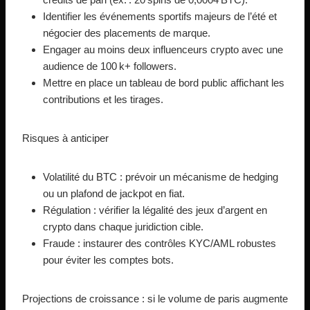
Identifier les événements sportifs majeurs de l’été et
négocier des placements de marque.
Engager au moins deux influenceurs crypto avec une
audience de 100 k+ followers.
Mettre en place un tableau de bord public affichant les
contributions et les tirages.
Risques à anticiper
Volatilité du BTC : prévoir un mécanisme de hedging
ou un plafond de jackpot en fiat.
Régulation : vérifier la légalité des jeux d’argent en
crypto dans chaque juridiction cible.
Fraude : instaurer des contrôles KYC/AML robustes
pour éviter les comptes bots.
Projections de croissance : si le volume de paris augmente