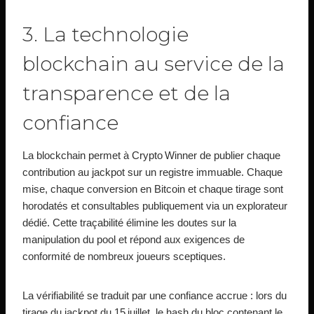
3. La technologie
blockchain au service de la
transparence et de la
confiance
La blockchain permet à Crypto Winner de publier chaque
contribution au jackpot sur un registre immuable. Chaque
mise, chaque conversion en Bitcoin et chaque tirage sont
horodatés et consultables publiquement via un explorateur
dédié. Cette traçabilité élimine les doutes sur la
manipulation du pool et répond aux exigences de
conformité de nombreux joueurs sceptiques.
La vérifiabilité se traduit par une confiance accrue : lors du
tirage du jackpot du 15 juillet, le hash du bloc contenant le