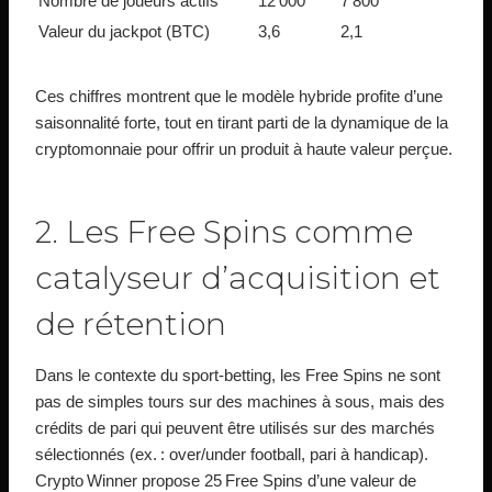
Nombre de joueurs actifs
12 000
7 800
Valeur du jackpot (BTC)
3,6
2,1
Ces chiffres montrent que le modèle hybride profite d’une
saisonnalité forte, tout en tirant parti de la dynamique de la
cryptomonnaie pour offrir un produit à haute valeur perçue.
2. Les Free Spins comme
catalyseur d’acquisition et
de rétention
Dans le contexte du sport‑betting, les Free Spins ne sont
pas de simples tours sur des machines à sous, mais des
crédits de pari qui peuvent être utilisés sur des marchés
sélectionnés (ex. : over/under football, pari à handicap).
Crypto Winner propose 25 Free Spins d’une valeur de