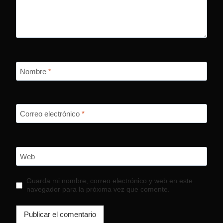
Nombre
*
Correo electrónico
*
Web
Guarda mi nombre, correo electrónico y web en este
navegador para la próxima vez que comente.