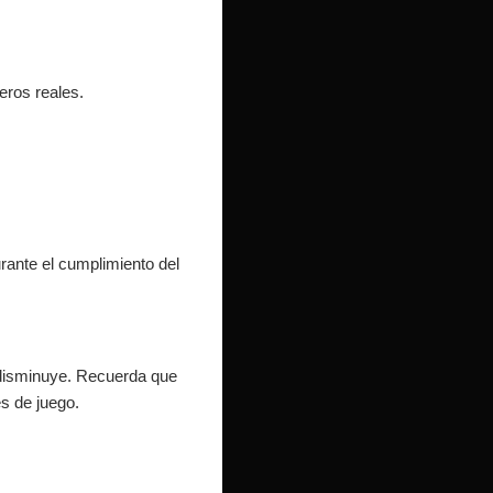
eros reales.
ante el cumplimiento del
o disminuye. Recuerda que
es de juego.