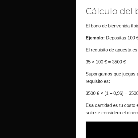
Cálculo del
El bono de bienvenida tí
Ejemplo:
Depositas 100 € 
El requisito de apuesta es
35 × 100 € = 3500 €
Supongamos que juegas a 
requisito es:
3500 € × (1 – 0,96) = 350
Esa cantidad es tu costo 
solo se considera el diner