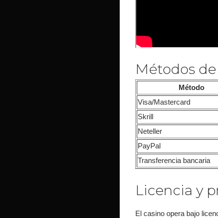
Métodos de
Método
Visa/Mastercard
Skrill
Neteller
PayPal
Transferencia bancaria
Licencia y p
El casino opera bajo lice