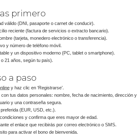
as primero
 válido (DNI, pasaporte o carnet de conducir).
io reciente (factura de servicios o extracto bancario).
mbre (tarjeta, monedero electrónico o transferencia).
ivo y número de teléfono móvil.
table y un dispositivo moderno (PC, tablet o smartphone).
o 21 años, según tu país).
so a paso
nline
y haz clic en ‘Registrarse’.
 con tus datos personales: nombre, fecha de nacimiento, dirección y 
uario y una contraseña segura.
preferida (EUR, USD, etc.).
 condiciones y confirma que eres mayor de edad.
iante el enlace que recibirás por correo electrónico o SMS.
sito para activar el bono de bienvenida.