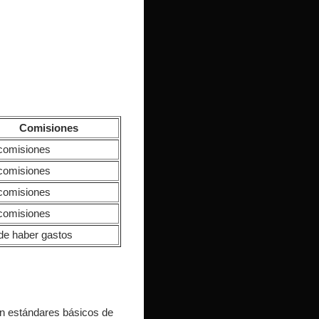
Comisiones
comisiones
comisiones
comisiones
comisiones
de haber gastos
on estándares básicos de