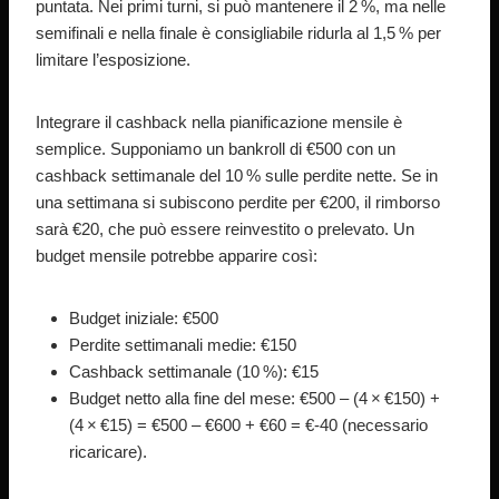
puntata. Nei primi turni, si può mantenere il 2 %, ma nelle
semifinali e nella finale è consigliabile ridurla al 1,5 % per
limitare l’esposizione.
Integrare il cashback nella pianificazione mensile è
semplice. Supponiamo un bankroll di €500 con un
cashback settimanale del 10 % sulle perdite nette. Se in
una settimana si subiscono perdite per €200, il rimborso
sarà €20, che può essere reinvestito o prelevato. Un
budget mensile potrebbe apparire così:
Budget iniziale: €500
Perdite settimanali medie: €150
Cashback settimanale (10 %): €15
Budget netto alla fine del mese: €500 – (4 × €150) +
(4 × €15) = €500 – €600 + €60 = €‑40 (necessario
ricaricare).