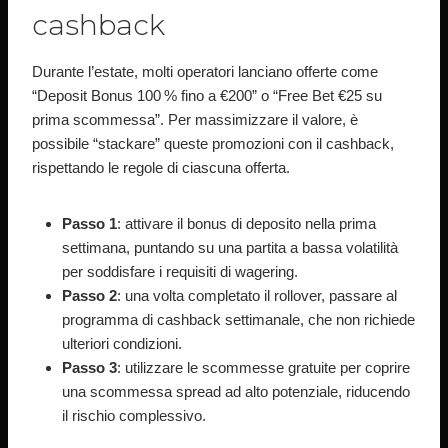
cashback
Durante l’estate, molti operatori lanciano offerte come
“Deposit Bonus 100 % fino a €200” o “Free Bet €25 su
prima scommessa”. Per massimizzare il valore, è
possibile “stackare” queste promozioni con il cashback,
rispettando le regole di ciascuna offerta.
Passo 1
: attivare il bonus di deposito nella prima
settimana, puntando su una partita a bassa volatilità
per soddisfare i requisiti di wagering.
Passo 2
: una volta completato il rollover, passare al
programma di cashback settimanale, che non richiede
ulteriori condizioni.
Passo 3
: utilizzare le scommesse gratuite per coprire
una scommessa spread ad alto potenziale, riducendo
il rischio complessivo.