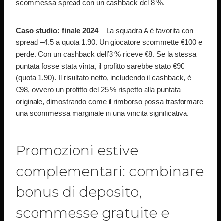
scommessa spread con un cashback del 8 %.
Caso studio: finale 2024
– La squadra A è favorita con
spread –4.5 a quota 1.90. Un giocatore scommette €100 e
perde. Con un cashback dell’8 % riceve €8. Se la stessa
puntata fosse stata vinta, il profitto sarebbe stato €90
(quota 1.90). Il risultato netto, includendo il cashback, è
€98, ovvero un profitto del 25 % rispetto alla puntata
originale, dimostrando come il rimborso possa trasformare
una scommessa marginale in una vincita significativa.
Promozioni estive
complementari: combinare
bonus di deposito,
scommesse gratuite e