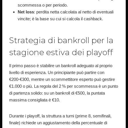
scommessa o per periodo.
Net loss
: perdita netta calcolata al netto di eventuali
vincite; è la base su cui si calcola il cashback.
Strategia di bankroll per la
stagione estiva dei playoff
Il primo passo è stabilire un bankroll adeguato al proprio
livello di esperienza. Un principiante può partire con
€200‑€300, mentre un scommettitore esperto può gestire
€1.000 o più. La regola del 2 % per scommessa è un punto
di partenza solido: su un bankroll di €500, la puntata
massima consigliata è €10.
Durante i playoff, la struttura a turni (prime 8, semifinali,
finale) richiede un aggiustamento della percentuale di