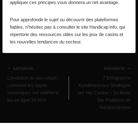
appliquer ces principes vous donnera un net avantage.
Pour approfondir le sujet ou découvrir des plateformes
fiables, n’hésitez pas à consulter le site Handicap Info, qui
répertorie des ressources utiles sur les jeux de casino et
les nouvelles tendances du secteur.
ANTERIOR
SIGUIENTE
L’évolution du pari virtuel :
7 Erfolgreiche
comment les sports
Kundenservice‑Strategien
numériques ont redéfini le
bei Yep Casino – So lösen
jeu en ligne 24 h/24
Sie Probleme im
Handumdrehen