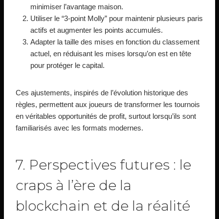
minimiser l’avantage maison.
Utiliser le “3‑point Molly” pour maintenir plusieurs paris
actifs et augmenter les points accumulés.
Adapter la taille des mises en fonction du classement
actuel, en réduisant les mises lorsqu’on est en tête
pour protéger le capital.
Ces ajustements, inspirés de l’évolution historique des
règles, permettent aux joueurs de transformer les tournois
en véritables opportunités de profit, surtout lorsqu’ils sont
familiarisés avec les formats modernes.
7. Perspectives futures : le
craps à l’ère de la
blockchain et de la réalité