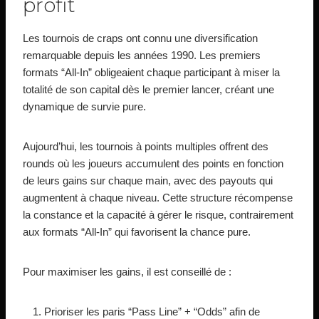
profit
Les tournois de craps ont connu une diversification
remarquable depuis les années 1990. Les premiers
formats “All‑In” obligeaient chaque participant à miser la
totalité de son capital dès le premier lancer, créant une
dynamique de survie pure.
Aujourd’hui, les tournois à points multiples offrent des
rounds où les joueurs accumulent des points en fonction
de leurs gains sur chaque main, avec des payouts qui
augmentent à chaque niveau. Cette structure récompense
la constance et la capacité à gérer le risque, contrairement
aux formats “All‑In” qui favorisent la chance pure.
Pour maximiser les gains, il est conseillé de :
Prioriser les paris “Pass Line” + “Odds” afin de