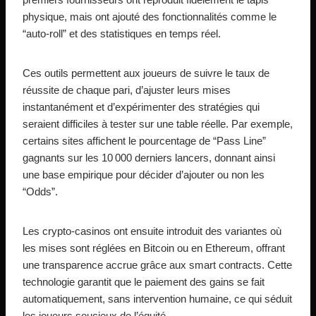
physique, mais ont ajouté des fonctionnalités comme le
“auto‑roll” et des statistiques en temps réel.
Ces outils permettent aux joueurs de suivre le taux de
réussite de chaque pari, d’ajuster leurs mises
instantanément et d’expérimenter des stratégies qui
seraient difficiles à tester sur une table réelle. Par exemple,
certains sites affichent le pourcentage de “Pass Line”
gagnants sur les 10 000 derniers lancers, donnant ainsi
une base empirique pour décider d’ajouter ou non les
“Odds”.
Les crypto‑casinos ont ensuite introduit des variantes où
les mises sont réglées en Bitcoin ou en Ethereum, offrant
une transparence accrue grâce aux smart contracts. Cette
technologie garantit que le paiement des gains se fait
automatiquement, sans intervention humaine, ce qui séduit
les joueurs soucieux de l’équité.