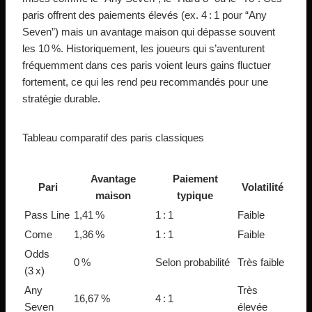
paris offrent des paiements élevés (ex. 4 : 1 pour “Any
Seven”) mais un avantage maison qui dépasse souvent
les 10 %. Historiquement, les joueurs qui s’aventurent
fréquemment dans ces paris voient leurs gains fluctuer
fortement, ce qui les rend peu recommandés pour une
stratégie durable.
Tableau comparatif des paris classiques
Avantage
Paiement
Pari
Volatilité
maison
typique
Pass Line
1,41 %
1 : 1
Faible
Come
1,36 %
1 : 1
Faible
Odds
0 %
Selon probabilité
Très faible
(3 x)
Any
Très
16,67 %
4 : 1
Seven
élevée