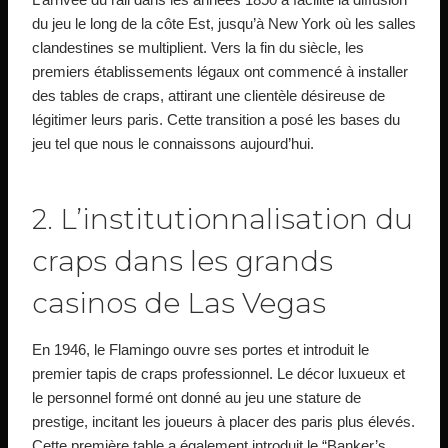
du jeu le long de la côte Est, jusqu’à New York où les salles
clandestines se multiplient. Vers la fin du siècle, les
premiers établissements légaux ont commencé à installer
des tables de craps, attirant une clientèle désireuse de
légitimer leurs paris. Cette transition a posé les bases du
jeu tel que nous le connaissons aujourd’hui.
2. L’institutionnalisation du
craps dans les grands
casinos de Las Vegas
En 1946, le Flamingo ouvre ses portes et introduit le
premier tapis de craps professionnel. Le décor luxueux et
le personnel formé ont donné au jeu une stature de
prestige, incitant les joueurs à placer des paris plus élevés.
Cette première table a également introduit le “Banker’s