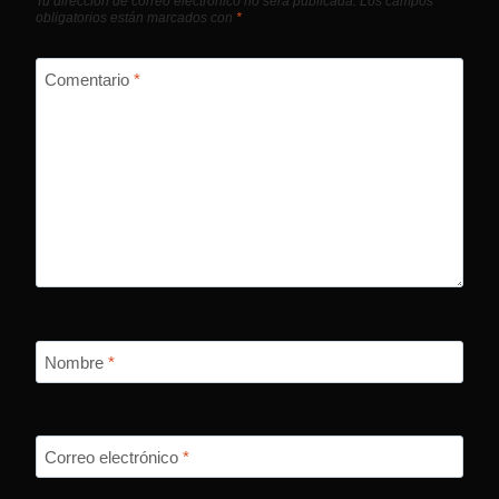
Tu dirección de correo electrónico no será publicada.
Los campos
obligatorios están marcados con
*
Comentario
*
Nombre
*
Correo electrónico
*