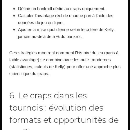
Définir un bankroll dédié au craps uniquement.
Calculer l’avantage réel de chaque pari à l’aide des
données du jeu en ligne.
Ajuster la mise quotidienne selon le critère de Kelly,
jamais au-delà de 5 % du bankroll.
Ces stratégies montrent comment l’histoire du jeu (paris à
faible avantage) se combine avec les outils modernes
(statistiques, calculs de Kelly) pour offrir une approche plus
scientifique du craps.
6. Le craps dans les
tournois : évolution des
formats et opportunités de