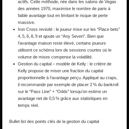
actifs. Cette méthode, née dans les salons de Vegas
des années 1970, maximise le nombre de paris à
faible avantage tout en limitant le risque de perte
massive.
Iron Cross revisité : le joueur mise sur les “Place bets”
4, 5, 6, 8, 9 et ajoute un “Any Seven”. Bien que
l’avantage maison reste élevé, certains joueurs
utilisent ce schéma lors de sessions courtes où le
volume de mises compense la volatilité.
Gestion du capital – modèle de Kelly : le critère de
Kelly propose de miser une fraction du capital
proportionnelle à l’avantage perçu. Appliqué au craps,
il recommande par exemple de placer 2 % du bankroll
sur le “Pass Line” + “Odds” lorsqu’on estime un
avantage net de 0,5 % grâce aux statistiques en
temps réel.
Bullet list des points clés de la gestion du capital