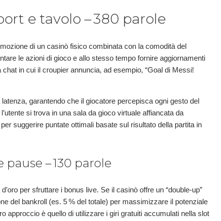
 sport e tavolo – 380 parole
 l’emozione di un casinò fisico combinata con la comodità del
are le azioni di gioco e allo stesso tempo fornire aggiornamenti
a chat in cui il croupier annuncia, ad esempio, “Goal di Messi!
latenza, garantendo che il giocatore percepisca ogni gesto del
l’utente si trova in una sala da gioco virtuale affiancata da
r suggerire puntate ottimali basate sul risultato della partita in
le pause – 130 parole
’oro per sfruttare i bonus live. Se il casinò offre un “double‑up”
one del bankroll (es. 5 % del totale) per massimizzare il potenziale
proccio è quello di utilizzare i giri gratuiti accumulati nella slot