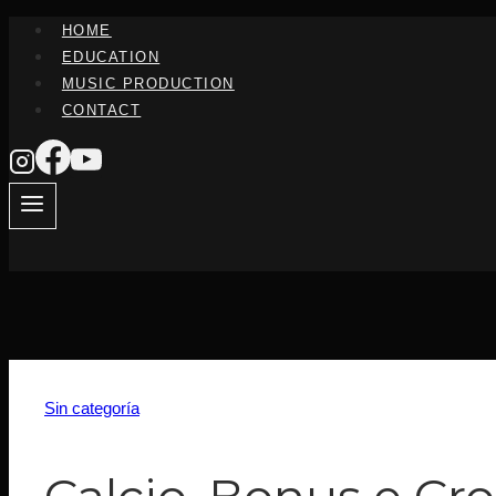
HOME
EDUCATION
MUSIC PRODUCTION
CONTACT
Sin categoría