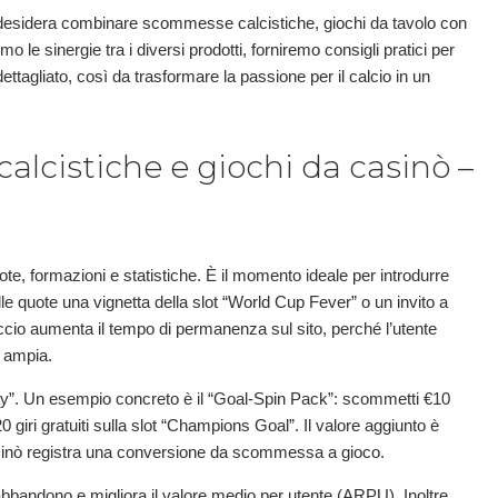
i desidera combinare scommesse calcistiche, giochi da tavolo con
mo le sinergie tra i diversi prodotti, forniremo consigli pratici per
ttagliato, così da trasformare la passione per il calcio in un
calcistiche e giochi da casinò –
ote, formazioni e statistiche. È il momento ideale per introdurre
le quote una vignetta della slot “World Cup Fever” o un invito a
occio aumenta il tempo di permanenza sul sito, perché l’utente
 ampia.
ay”. Un esempio concreto è il “Goal‑Spin Pack”: scommetti €10
 20 giri gratuiti sulla slot “Champions Goal”. Il valore aggiunto è
 casinò registra una conversione da scommessa a gioco.
i abbandono e migliora il valore medio per utente (ARPU). Inoltre,