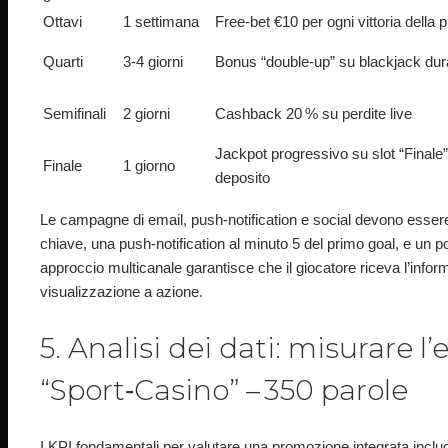
Ottavi
1 settimana
Free‑bet €10 per ogni vittoria della 
Quarti
3‑4 giorni
Bonus “double‑up” su blackjack dur
Semifinali
2 giorni
Cashback 20 % su perdite live
Jackpot progressivo su slot “Finale
Finale
1 giorno
deposito
Le campagne di email, push‑notification e social devono essere 
chiave, una push‑notification al minuto 5 del primo goal, e un po
approccio multicanale garantisce che il giocatore riceva l’inf
visualizzazione a azione.
5. Analisi dei dati: misurare 
“Sport‑Casino” – 350 parole
I KPI fondamentali per valutare una promozione integrata inclu