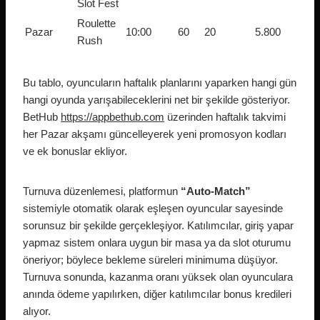
Slot Fest
Roulette
Pazar
10:00
60
20
5.800
Rush
Bu tablo, oyuncuların haftalık planlarını yaparken hangi gün
hangi oyunda yarışabileceklerini net bir şekilde gösteriyor.
BetHub
https://appbethub.com
üzerinden haftalık takvimi
her Pazar akşamı güncelleyerek yeni promosyon kodları
ve ek bonuslar ekliyor.
Turnuva düzenlemesi, platformun
“Auto‑Match”
sistemiyle otomatik olarak eşleşen oyuncular sayesinde
sorunsuz bir şekilde gerçekleşiyor. Katılımcılar, giriş yapar
yapmaz sistem onlara uygun bir masa ya da slot oturumu
öneriyor; böylece bekleme süreleri minimuma düşüyor.
Turnuva sonunda, kazanma oranı yüksek olan oyunculara
anında ödeme yapılırken, diğer katılımcılar bonus kredileri
alıyor.