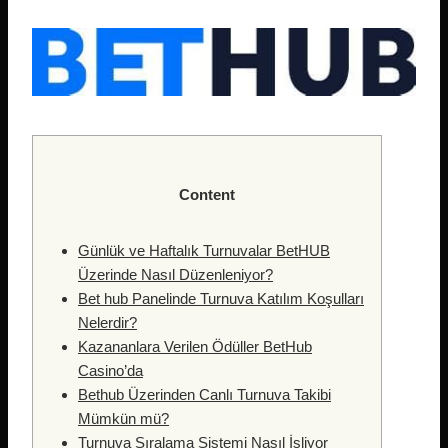
Content
Günlük ve Haftalık Turnuvalar BetHUB
Üzerinde Nasıl Düzenleniyor?
Bet hub Panelinde Turnuva Katılım Koşulları
Nelerdir?
Kazananlara Verilen Ödüller BetHub
Casino’da
Bethub Üzerinden Canlı Turnuva Takibi
Mümkün mü?
Turnuva Sıralama Sistemi Nasıl İşliyor