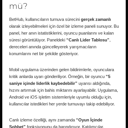
mü?
BetHub, kullanıcıların turnuva sürecini
gerçek zamanlı
olarak izleyebilmeleri için özel bir izleme paneli sunuyor. Bu
panel, her anın istatistiklerini, oyuncu puanlarını ve kalan
süresi görüntülüyor. Paneldeki
“Canlı Lider Tablosu”
,
dereceleri anında güncelleyerek yarışmacıların
konumlarını net bir şekilde gösteriyor.
Mobil uygulama üzerinden gelen bildirimlerle, oyunculara
kritik anlarda uyarı gönderiliyor. Örneğin, bir oyuncu
“5
saniye içinde liderlik kaybedebilir”
uyarısı aldığında,
hızını artırmak için bahis miktarını ayarlayabilir. Uygulama,
Android ve iOS işletim sistemleriyle uyumlu olduğu için,
kullanıcılar istedikleri her yerde turnuvayı takip edebiliyor.
Canlı izleme özelliği, aynı zamanda
“Oyun İçinde
Sohbet”
fonksiyonunu da barındırıyor. Katılımcılar,