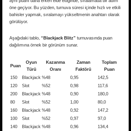
aynı puanı daha erken elde ettiğinde, sıralamada bir adım
öne geçiyor. Bu yüzden, turnuva süresi içinde hızlı ve etkili
bahisler yapmak, sıralamayı yükseltmenin anahtarı olarak
görülüyor.
Aşağıdaki tablo,
“Blackjack Blitz”
turnuvasında puan
dağılımına örnek bir görünüm sunar.
Oyun
Kazanma
Zaman
Toplam
Puan
Türü
Oranı
Faktörü
Puan
150
Blackjack
%48
0,95
142,5
120
Slot
%52
0,98
117,6
200
Blackjack
%48
0,90
180,0
80
Slot
%52
1,00
80,0
160
Blackjack
%48
0,92
147,2
100
Slot
%52
0,97
97,0
140
Blackjack
%48
0,96
134,4