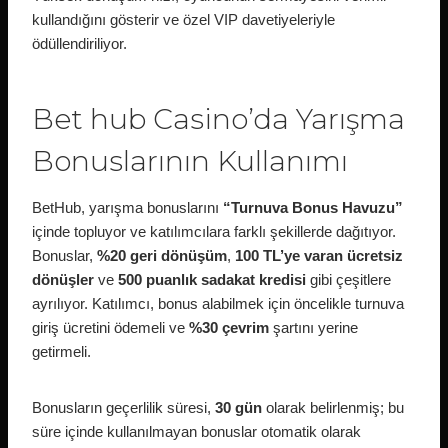
kullandığını gösterir ve özel VIP davetiyeleriyle
ödüllendiriliyor.
Bet hub Casino’da Yarışma
Bonuslarının Kullanımı
BetHub, yarışma bonuslarını
“Turnuva Bonus Havuzu”
içinde topluyor ve katılımcılara farklı şekillerde dağıtıyor.
Bonuslar,
%20 geri dönüşüm
,
100 TL’ye varan ücretsiz
dönüşler
ve
500 puanlık sadakat kredisi
gibi çeşitlere
ayrılıyor. Katılımcı, bonus alabilmek için öncelikle turnuva
giriş ücretini ödemeli ve
%30 çevrim
şartını yerine
getirmeli.
Bonusların geçerlilik süresi,
30 gün
olarak belirlenmiş; bu
süre içinde kullanılmayan bonuslar otomatik olarak