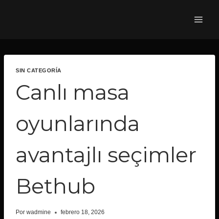
SIN CATEGORÍA
Canlı masa
oyunlarında
avantajlı seçimler
Bethub
Por
wadmine
febrero 18, 2026