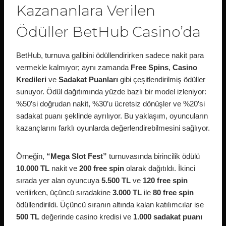
Kazananlara Verilen
Ödüller BetHub Casino’da
BetHub, turnuva galibini ödüllendirirken sadece nakit para
vermekle kalmıyor; aynı zamanda
Free Spins
,
Casino
Kredileri
ve
Sadakat Puanları
gibi çeşitlendirilmiş ödüller
sunuyor. Ödül dağıtımında yüzde bazlı bir model izleniyor:
%50’si doğrudan nakit, %30’u ücretsiz dönüşler ve %20’si
sadakat puanı şeklinde ayrılıyor. Bu yaklaşım, oyuncuların
kazançlarını farklı oyunlarda değerlendirebilmesini sağlıyor.
Örneğin,
“Mega Slot Fest”
turnuvasında birincilik ödülü
10.000 TL
nakit ve
200 free spin
olarak dağıtıldı. İkinci
sırada yer alan oyuncuya
5.500 TL
ve
120 free spin
verilirken, üçüncü sıradakine
3.000 TL
ile
80 free spin
ödüllendirildi. Üçüncü sıranın altında kalan katılımcılar ise
500 TL
değerinde casino kredisi ve
1.000 sadakat puanı