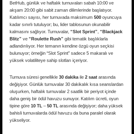
BetHub, günlük ve haftalık turnuvaları sabah 10:00 ve
akşam 20:00 gibi sabit zaman dilimlerinde başlatıyor.
Katılımcı sayısı, her turnuvada maksimum
500
oyuncuya
kadar sınırlı tutuluyor; bu, lider tablosunun okunabilir
kalmasını sağlıyor. Turnuvalar,
“Slot Sprint”
,
“Blackjack
Blitz”
ve
“Roulette Rush”
gibi tematik başlıklarla
adlandırılıyor. Her temanın kendine özgü oyun seçkisi
bulunuyor; örneğin “Slot Sprint” sadece 5 makaralı ve
yüksek volatiliteye sahip slotları içeriyor.
Turnuva süresi genellikle
30 dakika
ile
2 saat
arasında
değişiyor. Günlük turnuvalar 30 dakikalık kısa seanslardan
oluşurken, haftalık turnuvalar 2 saatlik bir periyot içinde
daha geniş bir ödül havuzu sunuyor. Katılım ücreti, oyun
tipine göre
10 TL
–
50 TL
arasında değişiyor; daha yüksek
bahisli turnuvalarda ödül havuzu da buna paralel olarak
yükseliyor.