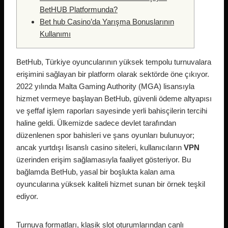
BetHUB Platformunda?
Bet hub Casino’da Yarışma Bonuslarının
Kullanımı
BetHub, Türkiye oyuncularının yüksek tempolu turnuvalara
erişimini sağlayan bir platform olarak sektörde öne çıkıyor.
2022 yılında Malta Gaming Authority (MGA) lisansıyla
hizmet vermeye başlayan BetHub, güvenli ödeme altyapısı
ve şeffaf işlem raporları sayesinde yerli bahisçilerin tercihi
haline geldi. Ülkemizde sadece devlet tarafından
düzenlenen spor bahisleri ve şans oyunları bulunuyor;
ancak yurtdışı lisanslı casino siteleri, kullanıcıların
VPN
üzerinden erişim sağlamasıyla faaliyet gösteriyor. Bu
bağlamda BetHub, yasal bir boşlukta kalan ama
oyuncularına yüksek kaliteli hizmet sunan bir örnek teşkil
ediyor.
Turnuva formatları, klasik slot oturumlarından canlı