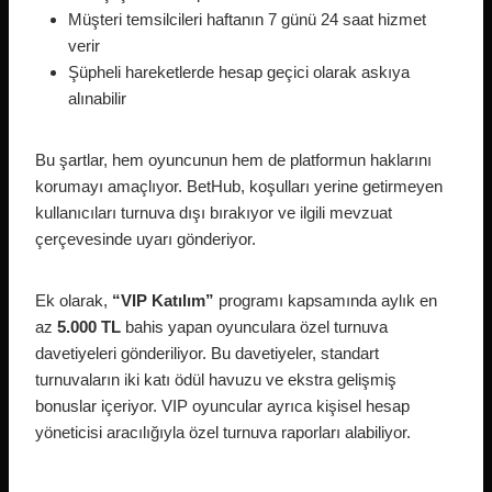
Müşteri temsilcileri haftanın 7 günü 24 saat hizmet
verir
Şüpheli hareketlerde hesap geçici olarak askıya
alınabilir
Bu şartlar, hem oyuncunun hem de platformun haklarını
korumayı amaçlıyor. BetHub, koşulları yerine getirmeyen
kullanıcıları turnuva dışı bırakıyor ve ilgili mevzuat
çerçevesinde uyarı gönderiyor.
Ek olarak,
“VIP Katılım”
programı kapsamında aylık en
az
5.000 TL
bahis yapan oyunculara özel turnuva
davetiyeleri gönderiliyor. Bu davetiyeler, standart
turnuvaların iki katı ödül havuzu ve ekstra gelişmiş
bonuslar içeriyor. VIP oyuncular ayrıca kişisel hesap
yöneticisi aracılığıyla özel turnuva raporları alabiliyor.