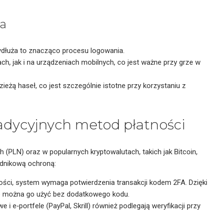
a
ydłuża to znacząco procesu logowania.
, jak i na urządzeniach mobilnych, co jest ważne przy grze w
zieżą haseł, co jest szczególnie istotne przy korzystaniu z
tradycyjnych metod płatności
h (PLN) oraz w popularnych kryptowalutach, takich jak Bitcoin,
ładnikową ochroną:
ości, system wymaga potwierdzenia transakcji kodem 2FA. Dzięki
nie można go użyć bez dodatkowego kodu.
i e‑portfele (PayPal, Skrill) również podlegają weryfikacji przy