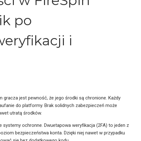
ci w FireSpin
ik po
ryfikacji i
m gracza jest pewność, że jego środki są chronione. Każdy
e zaufanie do platformy. Brak solidnych zabezpieczeń może
awet utratą środków.
 systemy ochronne. Dwuetapowa weryfikacja (2FA) to jeden z
oziom bezpieczeństwa konta. Dzięki niej nawet w przypadku
ogować się bez dodatkowego kodu.