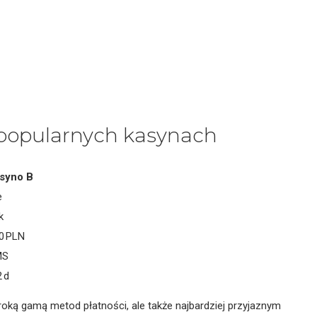
popularnych kasynach
syno B
e
k
0 PLN
MS
2 d
eroką gamą metod płatności, ale także najbardziej przyjaznym