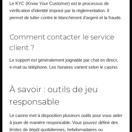
Le KYC (Know Your Customer) est le processus de
vérification d’identité imposé par la réglementation. Il
permet de lutter contre le blanchiment d’argent et la fraude.
Comment contacter le service
client ?
Le support est généralement joignable par chat en direct,
e-mail ou téléphone. Les horaires varient selon le casino.
À savoir : outils de jeu
responsable
Le casino met à disposition plusieurs outils pour vous aider
à jouer de manière responsable. Vous pouvez définir des
limites de dépôt quotidiennes, hebdomadaires ou