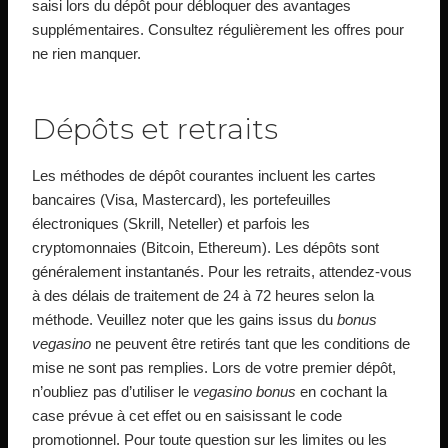
saisi lors du dépôt pour débloquer des avantages
supplémentaires. Consultez régulièrement les offres pour
ne rien manquer.
Dépôts et retraits
Les méthodes de dépôt courantes incluent les cartes
bancaires (Visa, Mastercard), les portefeuilles
électroniques (Skrill, Neteller) et parfois les
cryptomonnaies (Bitcoin, Ethereum). Les dépôts sont
généralement instantanés. Pour les retraits, attendez-vous
à des délais de traitement de 24 à 72 heures selon la
méthode. Veuillez noter que les gains issus du
bonus
vegasino
ne peuvent être retirés tant que les conditions de
mise ne sont pas remplies. Lors de votre premier dépôt,
n’oubliez pas d’utiliser le
vegasino bonus
en cochant la
case prévue à cet effet ou en saisissant le code
promotionnel. Pour toute question sur les limites ou les