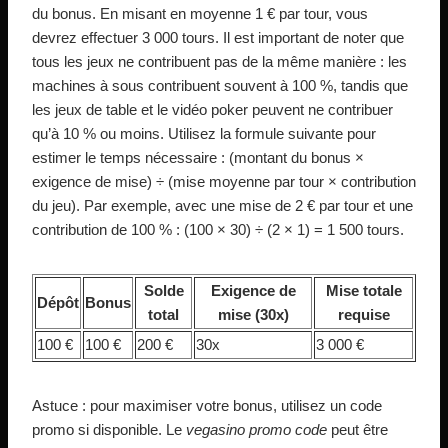
du bonus. En misant en moyenne 1 € par tour, vous
devrez effectuer 3 000 tours. Il est important de noter que
tous les jeux ne contribuent pas de la même manière : les
machines à sous contribuent souvent à 100 %, tandis que
les jeux de table et le vidéo poker peuvent ne contribuer
qu’à 10 % ou moins. Utilisez la formule suivante pour
estimer le temps nécessaire : (montant du bonus ×
exigence de mise) ÷ (mise moyenne par tour × contribution
du jeu). Par exemple, avec une mise de 2 € par tour et une
contribution de 100 % : (100 × 30) ÷ (2 × 1) = 1 500 tours.
Solde
Exigence de
Mise totale
Dépôt
Bonus
total
mise (30x)
requise
100 €
100 €
200 €
30x
3 000 €
Astuce : pour maximiser votre bonus, utilisez un code
promo si disponible. Le
vegasino promo code
peut être