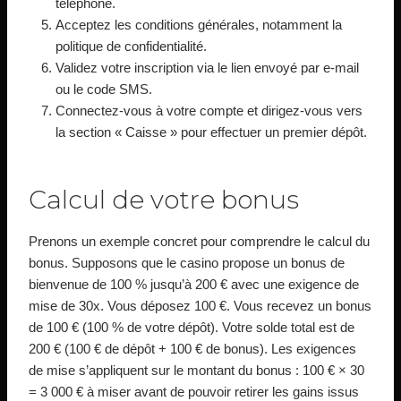
téléphone.
Acceptez les conditions générales, notamment la
politique de confidentialité.
Validez votre inscription via le lien envoyé par e-mail
ou le code SMS.
Connectez-vous à votre compte et dirigez-vous vers
la section « Caisse » pour effectuer un premier dépôt.
Calcul de votre bonus
Prenons un exemple concret pour comprendre le calcul du
bonus. Supposons que le casino propose un bonus de
bienvenue de 100 % jusqu’à 200 € avec une exigence de
mise de 30x. Vous déposez 100 €. Vous recevez un bonus
de 100 € (100 % de votre dépôt). Votre solde total est de
200 € (100 € de dépôt + 100 € de bonus). Les exigences
de mise s’appliquent sur le montant du bonus : 100 € × 30
= 3 000 € à miser avant de pouvoir retirer les gains issus