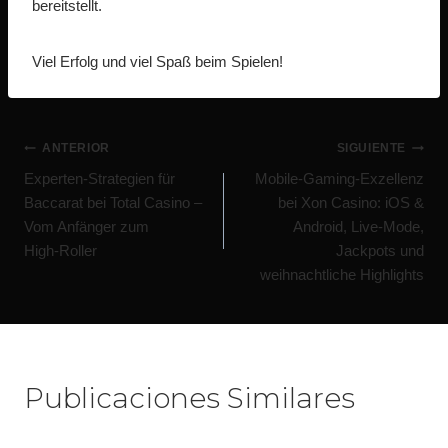
bereitstellt.
Viel Erfolg und viel Spaß beim Spielen!
ANTERIOR
SIGUIENTE
Experten‑Strategien für
Mobile‑Gaming‑Exzellenz
Baccarat bei Total Casino –
bei Xon Casino: iOS &
Vom Anfänger zum
Android, Live‑Mode,
High‑Roller
Jackpots und
weihnachtliche Highlights
Publicaciones Similares