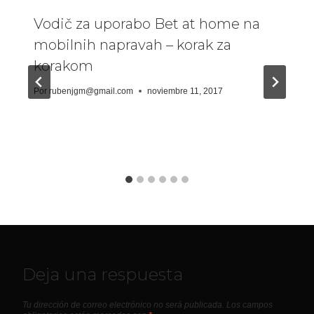
Vodič za uporabo Bet at home na
mobilnih napravah – korak za
korakom
Por
rubenjgm@gmail.com
noviembre 11, 2017
Deja una respuesta
Tu dirección de correo electrónico no será publicada.
Los campos