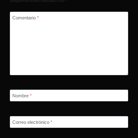
obligatorios están marcados con
*
Comentario
*
Nombre
*
Correo electrónico
*