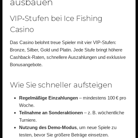
ausbauen
VIP‑Stufen bei Ice Fishing
Casino
Das Casino belohnt treue Spieler mit vier VIP‑Stufen:
Bronze, Silber, Gold und Platin. Jede Stufe bringt höhere
Cashback‑Raten, schnellere Auszahlungen und exklusive
Bonusangebote.
Wie Sie schneller aufsteigen
Regelmäßige Einzahlungen
– mindestens 100 € pro
Woche.
Teilnahme an Sonderaktionen
– z. B. wöchentliche
Turniere.
Nutzung des Demo‑Modus
, um neue Spiele zu
testen, bevor Sie größere Beträge einsetzen.