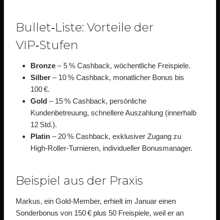
Bullet‑Liste: Vorteile der
VIP‑Stufen
Bronze
– 5 % Cashback, wöchentliche Freispiele.
Silber
– 10 % Cashback, monatlicher Bonus bis
100 €.
Gold
– 15 % Cashback, persönliche
Kundenbetreuung, schnellere Auszahlung (innerhalb
12 Std.).
Platin
– 20 % Cashback, exklusiver Zugang zu
High‑Roller‑Turnieren, individueller Bonusmanager.
Beispiel aus der Praxis
Markus, ein Gold‑Member, erhielt im Januar einen
Sonderbonus von 150 € plus 50 Freispiele, weil er an