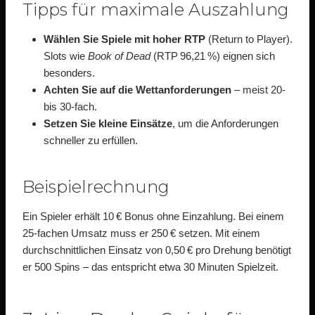
Tipps für maximale Auszahlung
Wählen Sie Spiele mit hoher RTP
(Return to Player).
Slots wie
Book of Dead
(RTP 96,21 %) eignen sich
besonders.
Achten Sie auf die Wettanforderungen
– meist 20‑
bis 30‑fach.
Setzen Sie kleine Einsätze
, um die Anforderungen
schneller zu erfüllen.
Beispielrechnung
Ein Spieler erhält 10 € Bonus ohne Einzahlung. Bei einem
25‑fachen Umsatz muss er 250 € setzen. Mit einem
durchschnittlichen Einsatz von 0,50 € pro Drehung benötigt
er 500 Spins – das entspricht etwa 30 Minuten Spielzeit.