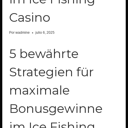
Casino
Por
wadmine
julio 6, 2025
5 bewährte
Strategien für
maximale
Bonusgewinne
im Ice Fishing