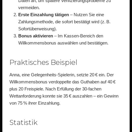
Daten an, um spätere Verifizierungsprobleme zu
vermeiden.
Erste Einzahlung tätigen
– Nutzen Sie eine
Zahlungsmethode, die sofort bestätigt wird (z. B.
Sofortüberweisung).
Bonus aktivieren
– Im Kassen‑Bereich den
Willkommensbonus auswählen und bestätigen.
Praktisches Beispiel
Anna, eine Gelegenheits‑Spielerin, setzte 20 € ein. Der
Willkommensbonus verdoppelte das Guthaben auf 40 €
plus 20 Freispiele. Nach Erfüllung der 30‑fachen
Wettanforderung konnte sie 35 € auszahlen – ein Gewinn
von 75 % ihrer Einzahlung.
Statistik