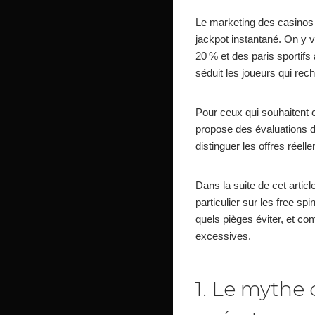
Le marketing des casinos 
jackpot instantané. On y v
20 % et des paris sportifs
séduit les joueurs qui rec
Pour ceux qui souhaitent
propose des évaluations dé
distinguer les offres rée
Dans la suite de cet arti
particulier sur les free sp
quels pièges éviter, et com
excessives.
1. Le mythe