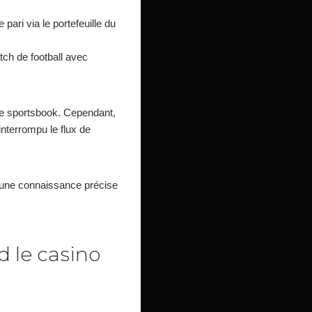
 pari via le portefeuille du
tch de football avec
 le sportsbook. Cependant,
 interrompu le flux de
, une connaissance précise
d le casino