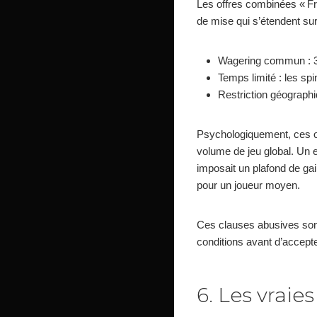
Les offres combinées « Fr
de mise qui s’étendent sur
Wagering commun : 30
Temps limité : les spi
Restriction géographi
Psychologiquement, ces off
volume de jeu global. Un e
imposait un plafond de gai
pour un joueur moyen.
Ces clauses abusives sont 
conditions avant d’accepte
6. Les vraie