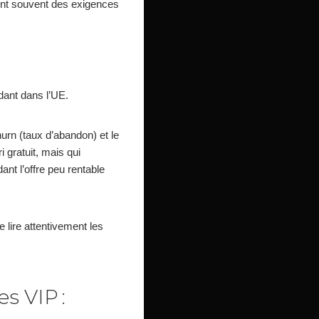
ent souvent des exigences
dant dans l’UE.
hurn (taux d’abandon) et le
 gratuit, mais qui
ant l’offre peu rentable
 lire attentivement les
s VIP :