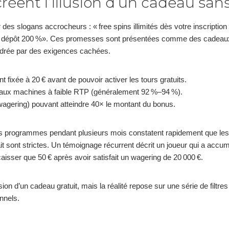
réent l’illusion d’un cadeau san
des slogans accrocheurs : « free spins illimités dès votre inscription
de dépôt 200 %». Ces promesses sont présentées comme des cadeaux 
adrée par des exigences cachées.
 fixée à 20 € avant de pouvoir activer les tours gratuits.
és aux machines à faible RTP (généralement 92 %–94 %).
agering) pouvant atteindre 40× le montant du bonus.
es programmes pendant plusieurs mois constatent rapidement que les 
ait sont strictes. Un témoignage récurrent décrit un joueur qui a accu
aisser que 50 € après avoir satisfait un wagering de 20 000 €.
sion d’un cadeau gratuit, mais la réalité repose sur une série de filtres
nnels.