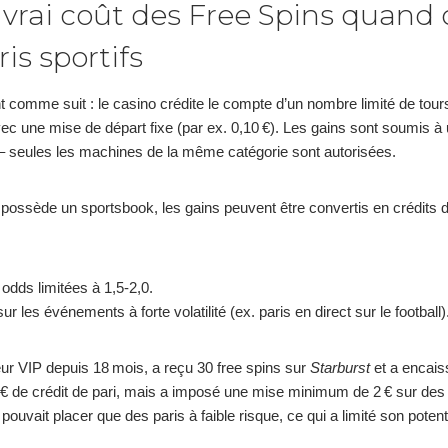
 le vrai coût des Free Spins quan
is sportifs
t comme suit : le casino crédite le compte d’un nombre limité de tour
c une mise de départ fixe (par ex. 0,10 €). Les gains sont soumis à 
u – seules les machines de la même catégorie sont autorisées.
ssède un sportsbook, les gains peuvent être convertis en crédits d
odds limitées à 1,5‑2,0.
ur les événements à forte volatilité (ex. paris en direct sur le football)
eur VIP depuis 18 mois, a reçu 30 free spins sur
Starburst
et a encais
 € de crédit de pari, mais a imposé une mise minimum de 2 € sur de
pouvait placer que des paris à faible risque, ce qui a limité son potenti