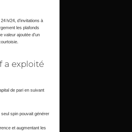
24 h/24, d’invitations à
argement les plafonds
e valeur ajoutée d’un
ourtoisie.
 a exploité
apital de pari en suivant
n seul spin pouvait générer
urrence et augmentant les