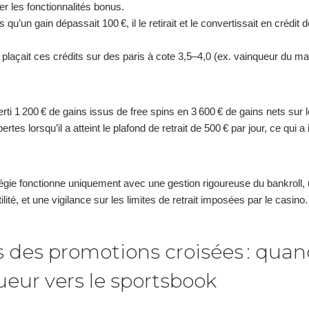
 les fonctionnalités bonus.
qu’un gain dépassait 100 €, il le retirait et le convertissait en crédit de
l plaçait ces crédits sur des paris à cote 3,5–4,0 (ex. vainqueur du ma
ti 1 200 € de gains issus de free spins en 3 600 € de gains nets sur
rtes lorsqu’il a atteint le plafond de retrait de 500 € par jour, ce qui a
ratégie fonctionne uniquement avec une gestion rigoureuse du bankroll
lité, et une vigilance sur les limites de retrait imposées par le casino.
s des promotions croisées : quan
ueur vers le sportsbook