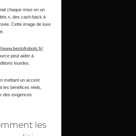
rait chaque mise en un
mités », des cash‑back à
ensée. Cette image de luxe
e.
://www.bestofrobots.fr/
ource peut aider à
itions lourdes.
en mettant un accent
nt les bénéfices réels,
par des exigences
comment les